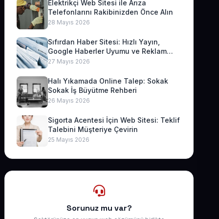
Elektrikçi Web Sitesi ile Arıza
Telefonlarını Rakibinizden Önce Alın
28 Mayıs 2026
Sıfırdan Haber Sitesi: Hızlı Yayın,
Google Haberler Uyumu ve Reklam
Geliri
27 Mayıs 2026
Halı Yıkamada Online Talep: Sokak
Sokak İş Büyütme Rehberi
26 Mayıs 2026
Sigorta Acentesi İçin Web Sitesi: Teklif
Talebini Müşteriye Çevirin
25 Mayıs 2026
Sorunuz mu var?