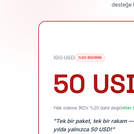
desteğe h
100 USD
%50 İNDİRİM
50 US
Yıllık ödeme (KDV %20 dahil değil)
Her 
"Tek bir paket, tek bir rakam —
yılda yalnızca 50 USD!"