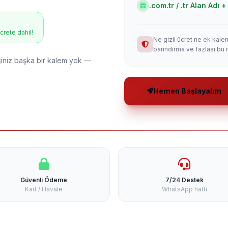
.com.tr / .tr Alan Adı
ücrete dahil!
Ne gizli ücret ne ek kale
barındırma ve fazlası bu 
niz başka bir kalem yok —
Hemen Başlayalım
Güvenli Ödeme
7/24 Destek
Kart / Havale
WhatsApp hattı