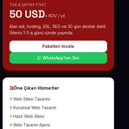
TEK & ŞEFFAF FIYAT
50 USD
+ KDV / yıl
Alan adı, hosting, SSL, SEO ve 30 gün destek dahil.
Siteniz 1-3 iş günü içinde yayında.
Paketleri İncele
WhatsApp'tan Sor
Öne Çıkan Hizmetler
Web Sitesi Tasarımı
Kurumsal Web Tasarım
Hazır Web Sitesi
Web Tasarım Ajansı