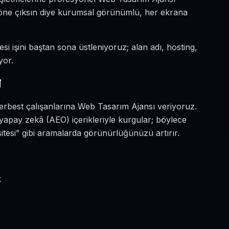
da öne çıksın diye kurumsal görünümlü, her ekrana
si işini baştan sona üstleniyoruz; alan adı, hosting,
yor.
i
serbest çalışanlarına Web Tasarım Ajansı veriyoruz.
yapay zekâ (AEO) içerikleriyle kurgular; böylece
tesi” gibi aramalarda görünürlüğünüzü artırır.
k