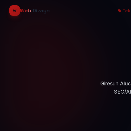
Web
Dizayn
Tek 
Giresun Aluc
SEO/AE