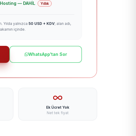
 + Hosting — DAHİL
Yıllık
m. Yılda yalnızca
50 USD + KDV
; alan adı,
rakamın içinde.
WhatsApp'tan Sor
Ek Ücret Yok
Net tek fiyat