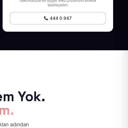
Sektörünüze en uygun web çözümünü birlikte
belirleyelim.
444 0 947
em Yok.
ım.
 Alan adından