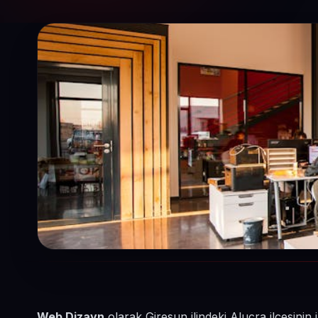
Web Dizayn
olarak Giresun ilindeki Alucra ilçesini