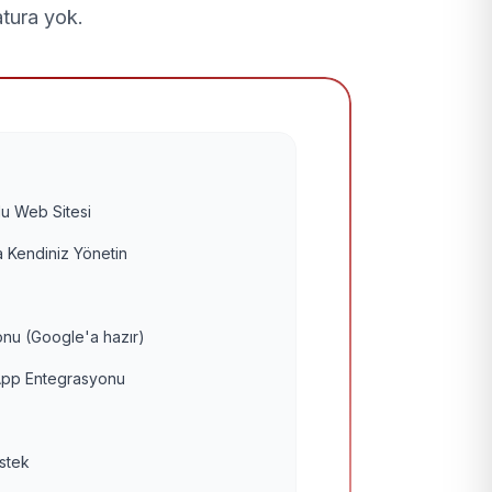
atura yok.
u Web Sitesi
 Kendiniz Yönetin
nu (Google'a hazır)
pp Entegrasyonu
estek