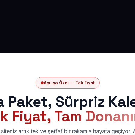
Açılışa Özel — Tek Fiyat
a Paket, Sürpriz Kal
k Fiyat, Tam Donan
siteniz artık tek ve şeffaf bir rakamla hayata geçiyor.