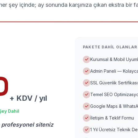
er şey içinde; ay sonunda karşınıza çıkan ekstra bir f
PAKETE DAHIL OLANLAR
Kurumsal & Mobil Uyuml
Admin Paneli — Kolayca
D
SSL Güvenlik Sertifikası
Temel SEO Optimizasyo
+ KDV / yıl
Google Maps & WhatsA
Şey Dahil
İletişim & Teklif Formu
 profesyonel siteniz
1 Yıl Ücretsiz Teknik D