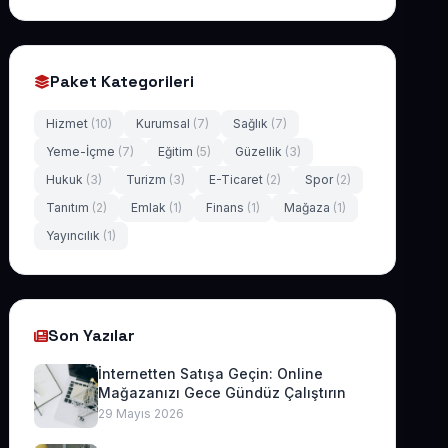
Paket Kategorileri
Hizmet
(10)
Kurumsal
(7)
Sağlık
(7)
Yeme-İçme
(7)
Eğitim
(5)
Güzellik
(3)
Hukuk
(3)
Turizm
(3)
E-Ticaret
(2)
Spor
(2)
Tanıtım
(2)
Emlak
(1)
Finans
(1)
Mağaza
(1)
Yayıncılık
(1)
Son Yazılar
İnternetten Satışa Geçin: Online
Mağazanızı Gece Gündüz Çalıştırın
29 Mayıs 2026