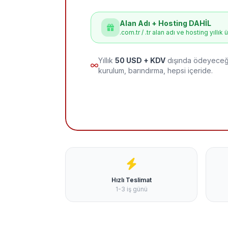
Alan Adı + Hosting DAHİL
.com.tr / .tr alan adı ve hosting yıllık 
Yıllık
50 USD + KDV
dışında ödeyeceği
kurulum, barındırma, hepsi içeride.
Hızlı Teslimat
1-3 iş günü