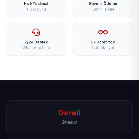
Hızlı Teslimat
Güvenli Ödeme
1-3 iş günü
Kart / Havale
7/24 Destek
Ek Ücret Yok
WhatsApp hattı
Net tek fiyat
Dereli
Giresun