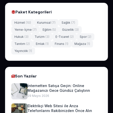
Paket Kategorileri
Hizmet
(10)
Kurumsal
(7)
Sağlık
(7)
Yeme-İçme
(7)
Eğitim
(5)
Güzellik
(3)
Hukuk
(3)
Turizm
(3)
E-Ticaret
(2)
Spor
(2)
Tanıtım
(2)
Emlak
(1)
Finans
(1)
Mağaza
(1)
Yayıncılık
(1)
Son Yazılar
İnternetten Satışa Geçin: Online
Mağazanızı Gece Gündüz Çalıştırın
29 Mayıs 2026
Elektrikçi Web Sitesi ile Arıza
Telefonlarını Rakibinizden Önce Alın