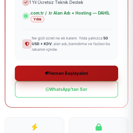
1 Yıl Ücretsiz Teknik Destek
.com.tr / .tr Alan Adı + Hosting — DAHİL
Yıllık
Ne gizli ücret ne ek kalem. Yılda yalnızca
50
USD + KDV
; alan adı, barındırma ve fazlası bu
rakamın içinde.
Hemen Başlayalım
WhatsApp'tan Sor