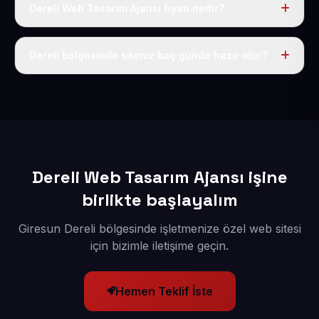
Dereli Web Tasarım Ajansı fiyatı nedir?
Tek fiyat uygulanır: yıllık 50 USD + KDV. Bu bedele alan
adı, hosting, SSL ve temel SEO da dahildir.
Dereli bölgesinde siteniz kaç günde hazır olur?
İçerikleriniz elimize geçtikten sonra siteniz 1-3 iş günü
içerisinde yayına alınır.
Dereli Web Tasarım Ajansı işine
birlikte başlayalım
Giresun Dereli bölgesinde işletmenize özel web sitesi
için bizimle iletişime geçin.
Hemen Teklif İste