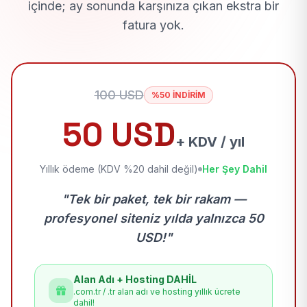
içinde; ay sonunda karşınıza çıkan ekstra bir
fatura yok.
100 USD
%50 İNDİRİM
50 USD
+ KDV / yıl
Yıllık ödeme (KDV %20 dahil değil)
Her Şey Dahil
"Tek bir paket, tek bir rakam —
profesyonel siteniz yılda yalnızca 50
USD!"
Alan Adı + Hosting DAHİL
.com.tr / .tr alan adı ve hosting yıllık ücrete
dahil!