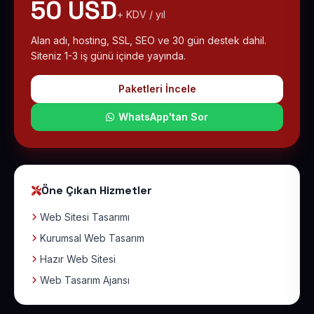
50 USD
+ KDV / yıl
Alan adı, hosting, SSL, SEO ve 30 gün destek dahil.
Siteniz 1-3 iş günü içinde yayında.
Paketleri İncele
WhatsApp'tan Sor
Öne Çıkan Hizmetler
Web Sitesi Tasarımı
Kurumsal Web Tasarım
Hazır Web Sitesi
Web Tasarım Ajansı