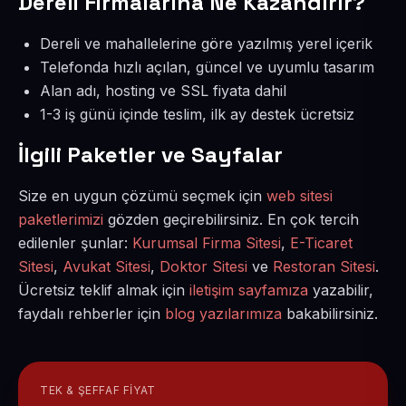
Dereli Firmalarına Ne Kazandırır?
Dereli ve mahallelerine göre yazılmış yerel içerik
Telefonda hızlı açılan, güncel ve uyumlu tasarım
Alan adı, hosting ve SSL fiyata dahil
1-3 iş günü içinde teslim, ilk ay destek ücretsiz
İlgili Paketler ve Sayfalar
Size en uygun çözümü seçmek için
web sitesi
paketlerimizi
gözden geçirebilirsiniz. En çok tercih
edilenler şunlar:
Kurumsal Firma Sitesi
,
E-Ticaret
Sitesi
,
Avukat Sitesi
,
Doktor Sitesi
ve
Restoran Sitesi
.
Ücretsiz teklif almak için
iletişim sayfamıza
yazabilir,
faydalı rehberler için
blog yazılarımıza
bakabilirsiniz.
TEK & ŞEFFAF FIYAT