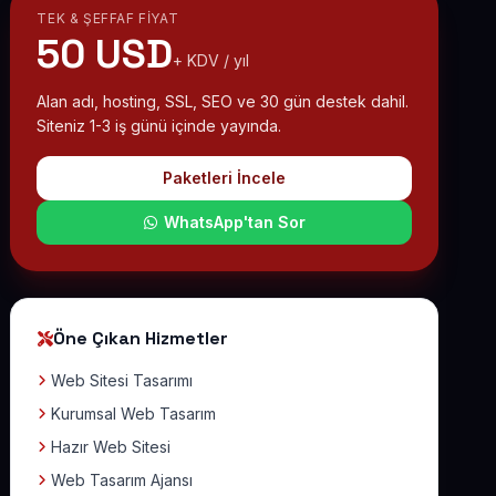
TEK & ŞEFFAF FIYAT
50 USD
+ KDV / yıl
Alan adı, hosting, SSL, SEO ve 30 gün destek dahil.
Siteniz 1-3 iş günü içinde yayında.
Paketleri İncele
WhatsApp'tan Sor
Öne Çıkan Hizmetler
Web Sitesi Tasarımı
Kurumsal Web Tasarım
Hazır Web Sitesi
Web Tasarım Ajansı