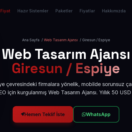
Fiyat
Hazır Sistemler
Paketler
Fiyatlar
Hakkımızda
Ana Sayfa
/
Web Tasarım Ajansı
/
Giresun / Espiye
Web Tasarım Ajansı
Giresun / Espiye
ye çevresindeki firmalara yönelik, mobilde sorunsuz çal
O için kurgulanmış Web Tasarım Ajansı. Yıllık 50 USD
Hemen Teklif İste
WhatsApp