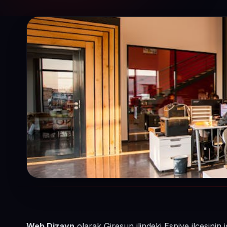
Web Dizayn
olarak Giresun ilindeki Espiye ilçesini