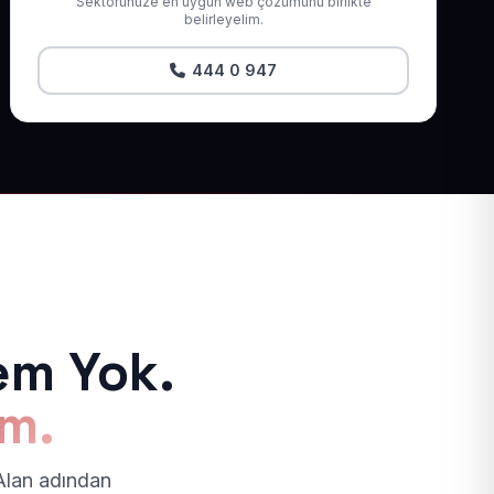
Sektörünüze en uygun web çözümünü birlikte
belirleyelim.
444 0 947
em Yok.
ım.
 Alan adından