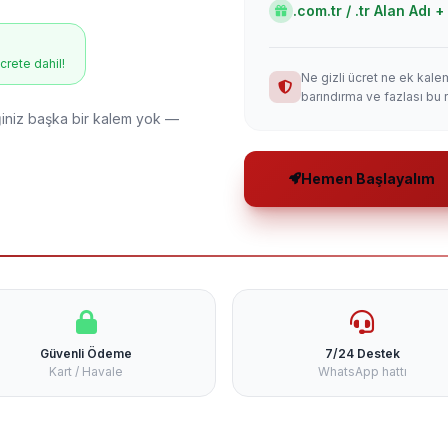
.com.tr / .tr Alan Adı
ücrete dahil!
Ne gizli ücret ne ek kale
barındırma ve fazlası bu 
niz başka bir kalem yok —
Hemen Başlayalım
Güvenli Ödeme
7/24 Destek
Kart / Havale
WhatsApp hattı