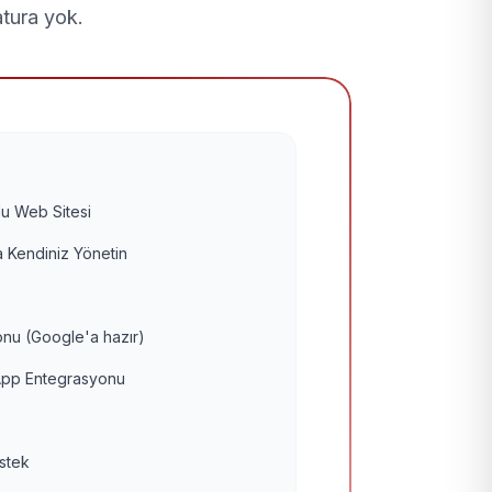
atura yok.
u Web Sitesi
 Kendiniz Yönetin
nu (Google'a hazır)
pp Entegrasyonu
estek