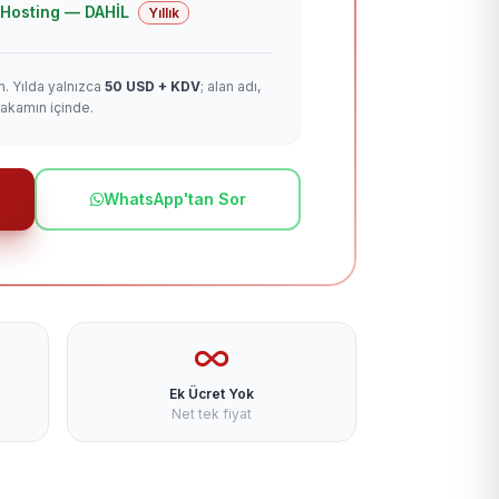
 + Hosting — DAHİL
Yıllık
m. Yılda yalnızca
50 USD + KDV
; alan adı,
rakamın içinde.
WhatsApp'tan Sor
Ek Ücret Yok
Net tek fiyat