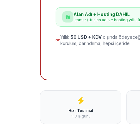
Alan Adı + Hosting DAHİL
.com.tr / .tr alan adı ve hosting yıllık 
Yıllık
50 USD + KDV
dışında ödeyeceği
kurulum, barındırma, hepsi içeride.
Hızlı Teslimat
1-3 iş günü