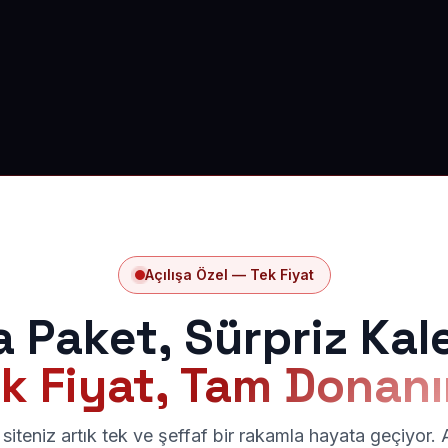
Açılışa Özel — Tek Fiyat
a Paket, Sürpriz Kal
k Fiyat, Tam Donan
siteniz artık tek ve şeffaf bir rakamla hayata geçiyor.