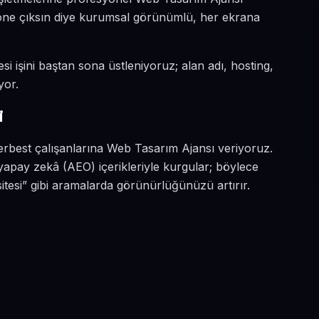
a öne çıksın diye kurumsal görünümlü, her ekrana
si işini baştan sona üstleniyoruz; alan adı, hosting,
yor.
i
serbest çalışanlarına Web Tasarım Ajansı veriyoruz.
yapay zekâ (AEO) içerikleriyle kurgular; böylece
tesi” gibi aramalarda görünürlüğünüzü artırır.