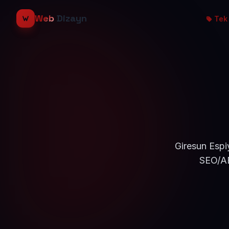
Web
Dizayn
Tek 
Giresun Espi
SEO/AE