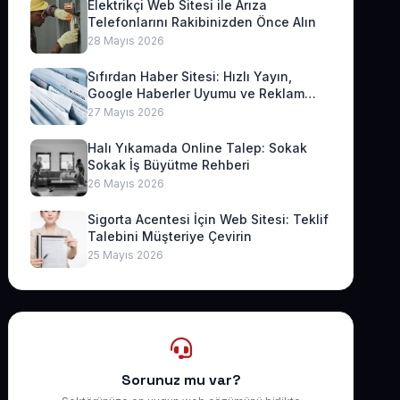
Elektrikçi Web Sitesi ile Arıza
Telefonlarını Rakibinizden Önce Alın
28 Mayıs 2026
Sıfırdan Haber Sitesi: Hızlı Yayın,
Google Haberler Uyumu ve Reklam
Geliri
27 Mayıs 2026
Halı Yıkamada Online Talep: Sokak
Sokak İş Büyütme Rehberi
26 Mayıs 2026
Sigorta Acentesi İçin Web Sitesi: Teklif
Talebini Müşteriye Çevirin
25 Mayıs 2026
Sorunuz mu var?