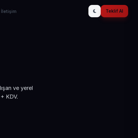
Teklif Al
İletişim
ışan ve yerel
 + KDV.