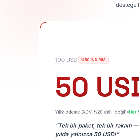
desteğe h
100 USD
%50 İNDİRİM
50 US
Yıllık ödeme (KDV %20 dahil değil)
Her 
"Tek bir paket, tek bir rakam —
yılda yalnızca 50 USD!"