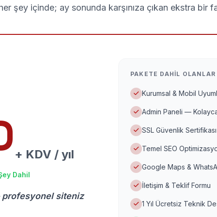
er şey içinde; ay sonunda karşınıza çıkan ekstra bir f
PAKETE DAHIL OLANLAR
Kurumsal & Mobil Uyuml
Admin Paneli — Kolayca
D
SSL Güvenlik Sertifikası
Temel SEO Optimizasyo
+ KDV / yıl
Google Maps & WhatsA
Şey Dahil
İletişim & Teklif Formu
 profesyonel siteniz
1 Yıl Ücretsiz Teknik D