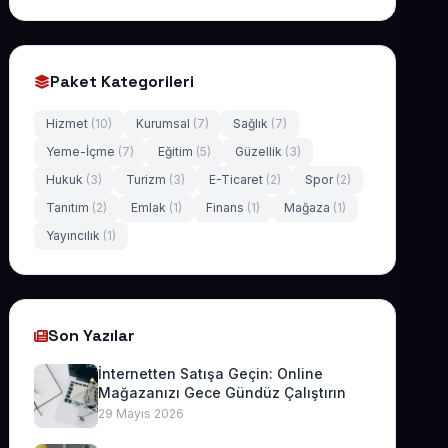
Paket Kategorileri
Hizmet
(10)
Kurumsal
(7)
Sağlık
(7)
Yeme-İçme
(7)
Eğitim
(5)
Güzellik
(3)
Hukuk
(3)
Turizm
(3)
E-Ticaret
(2)
Spor
(2)
Tanıtım
(2)
Emlak
(1)
Finans
(1)
Mağaza
(1)
Yayıncılık
(1)
Son Yazılar
İnternetten Satışa Geçin: Online
Mağazanızı Gece Gündüz Çalıştırın
29 Mayıs 2026