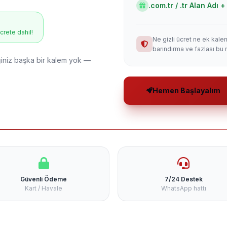
.com.tr / .tr Alan Adı
ücrete dahil!
Ne gizli ücret ne ek kale
barındırma ve fazlası bu 
niz başka bir kalem yok —
Hemen Başlayalım
Güvenli Ödeme
7/24 Destek
Kart / Havale
WhatsApp hattı