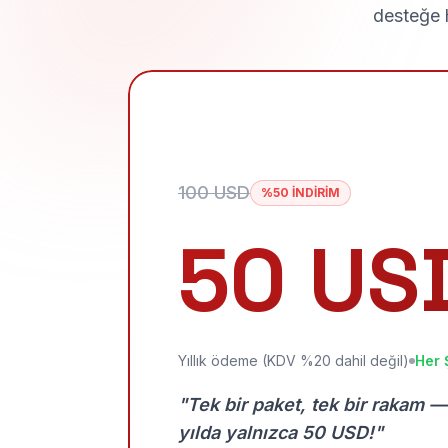
desteğe h
100 USD
%50 İNDİRİM
50 US
Yıllık ödeme (KDV %20 dahil değil)
Her 
"Tek bir paket, tek bir rakam —
yılda yalnızca 50 USD!"