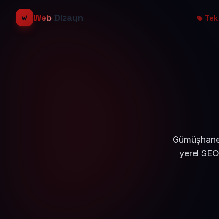
Web
Dizayn
Tek 
Gümüşhane T
yerel SEO