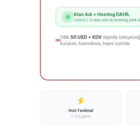
Alan Adı + Hosting DAHİL
.com.tr / .tr alan adı ve hosting yıllık 
Yıllık
50 USD + KDV
dışında ödeyeceği
kurulum, barındırma, hepsi içeride.
Hızlı Teslimat
1-3 iş günü