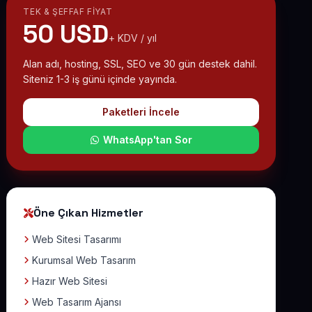
TEK & ŞEFFAF FIYAT
50 USD
+ KDV / yıl
Alan adı, hosting, SSL, SEO ve 30 gün destek dahil.
Siteniz 1-3 iş günü içinde yayında.
Paketleri İncele
WhatsApp'tan Sor
Öne Çıkan Hizmetler
Web Sitesi Tasarımı
Kurumsal Web Tasarım
Hazır Web Sitesi
Web Tasarım Ajansı