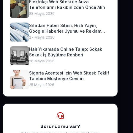
Elektrikçi Web Sitesi ile Arıza
Telefonlarını Rakibinizden Önce Alın
28 Mayıs 2026
Sıfırdan Haber Sitesi: Hızlı Yayın,
Google Haberler Uyumu ve Reklam
Geliri
27 Mayıs 2026
Halı Yıkamada Online Talep: Sokak
Sokak İş Büyütme Rehberi
26 Mayıs 2026
Sigorta Acentesi İçin Web Sitesi: Teklif
Talebini Müşteriye Çevirin
25 Mayıs 2026
Sorunuz mu var?