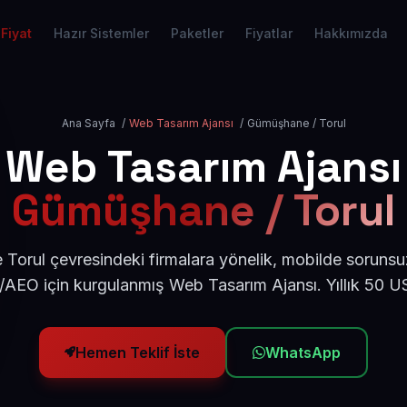
Fiyat
Hazır Sistemler
Paketler
Fiyatlar
Hakkımızda
Ana Sayfa
/
Web Tasarım Ajansı
/
Gümüşhane / Torul
Web Tasarım Ajansı
Gümüşhane / Torul
orul çevresindeki firmalara yönelik, mobilde sorunsu
/AEO için kurgulanmış Web Tasarım Ajansı. Yıllık 50 
Hemen Teklif İste
WhatsApp