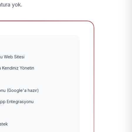
atura yok.
u Web Sitesi
 Kendiniz Yönetin
nu (Google'a hazır)
pp Entegrasyonu
estek