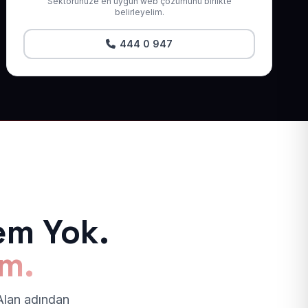
Sektörünüze en uygun web çözümünü birlikte
belirleyelim.
444 0 947
em Yok.
ım.
 Alan adından