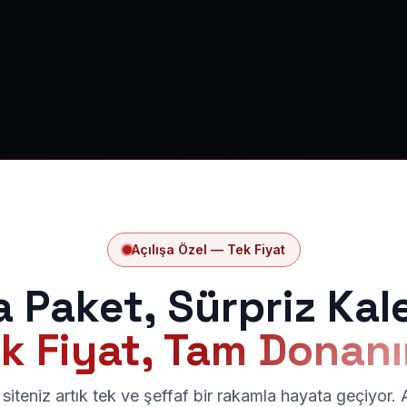
Açılışa Özel — Tek Fiyat
a Paket, Sürpriz Kal
k Fiyat, Tam Donan
siteniz artık tek ve şeffaf bir rakamla hayata geçiyor.