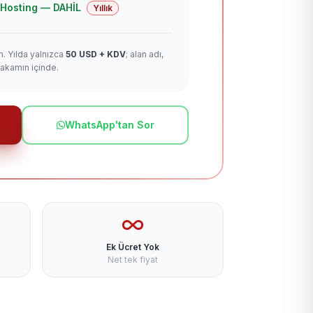
 + Hosting — DAHİL
Yıllık
m. Yılda yalnızca
50 USD + KDV
; alan adı,
rakamın içinde.
WhatsApp'tan Sor
Ek Ücret Yok
Net tek fiyat