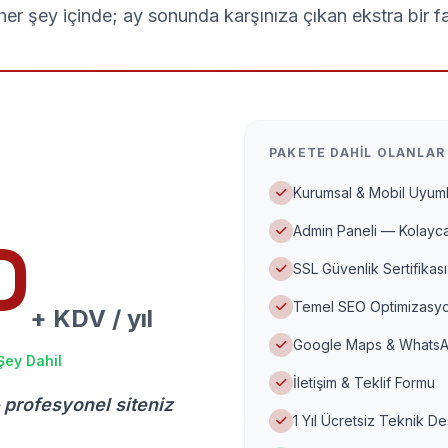
er şey içinde; ay sonunda karşınıza çıkan ekstra bir f
PAKETE DAHIL OLANLAR
Kurumsal & Mobil Uyuml
Admin Paneli — Kolayca
D
SSL Güvenlik Sertifikası
Temel SEO Optimizasyo
+ KDV / yıl
Google Maps & WhatsA
Şey Dahil
İletişim & Teklif Formu
 profesyonel siteniz
1 Yıl Ücretsiz Teknik D