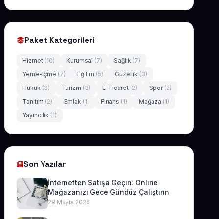
Paket Kategorileri
Hizmet
(10)
Kurumsal
(7)
Sağlık
(7)
Yeme-İçme
(7)
Eğitim
(5)
Güzellik
(3)
Hukuk
(3)
Turizm
(3)
E-Ticaret
(2)
Spor
(2)
Tanıtım
(2)
Emlak
(1)
Finans
(1)
Mağaza
(1)
Yayıncılık
(1)
Son Yazılar
İnternetten Satışa Geçin: Online
Mağazanızı Gece Gündüz Çalıştırın
29 Mayıs 2026