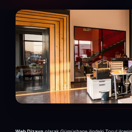
Web Dizayn
olarak Gümüşhane ilindeki Torul ilçesi