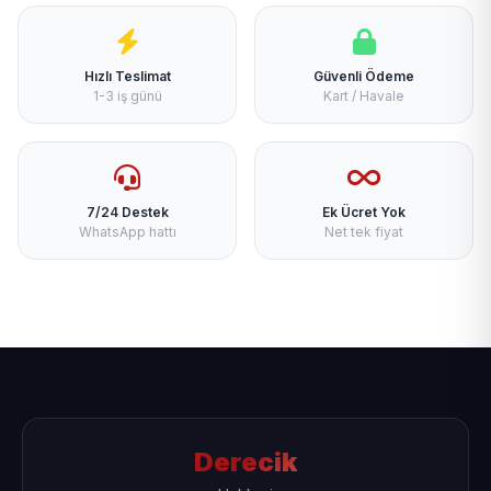
Hızlı Teslimat
Güvenli Ödeme
1-3 iş günü
Kart / Havale
7/24 Destek
Ek Ücret Yok
WhatsApp hattı
Net tek fiyat
Derecik