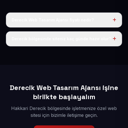
Derecik Web Tasarım Ajansı fiyatı nedir?
Tek fiyat uygulanır: yıllık 50 USD + KDV. Bu bedele alan
adı, hosting, SSL ve temel SEO da dahildir.
Derecik bölgesinde siteniz kaç günde hazır olur?
İçerikleriniz elimize geçtikten sonra siteniz 1-3 iş günü
içerisinde yayına alınır.
Derecik Web Tasarım Ajansı işine
birlikte başlayalım
Hakkari Derecik bölgesinde işletmenize özel web
sitesi için bizimle iletişime geçin.