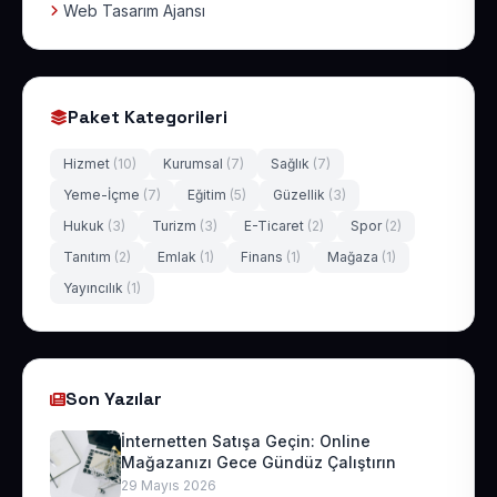
Web Tasarım Ajansı
Paket Kategorileri
Hizmet
(10)
Kurumsal
(7)
Sağlık
(7)
Yeme-İçme
(7)
Eğitim
(5)
Güzellik
(3)
Hukuk
(3)
Turizm
(3)
E-Ticaret
(2)
Spor
(2)
Tanıtım
(2)
Emlak
(1)
Finans
(1)
Mağaza
(1)
Yayıncılık
(1)
Son Yazılar
İnternetten Satışa Geçin: Online
Mağazanızı Gece Gündüz Çalıştırın
29 Mayıs 2026