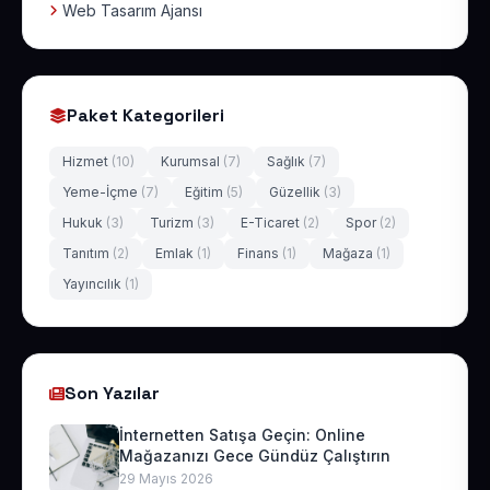
Web Tasarım Ajansı
Paket Kategorileri
Hizmet
(10)
Kurumsal
(7)
Sağlık
(7)
Yeme-İçme
(7)
Eğitim
(5)
Güzellik
(3)
Hukuk
(3)
Turizm
(3)
E-Ticaret
(2)
Spor
(2)
Tanıtım
(2)
Emlak
(1)
Finans
(1)
Mağaza
(1)
Yayıncılık
(1)
Son Yazılar
İnternetten Satışa Geçin: Online
Mağazanızı Gece Gündüz Çalıştırın
29 Mayıs 2026