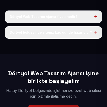
Dörtyol Web Tasarım Ajansı fiyatı nedir?
Tek fiyat uygulanır: yıllık 50 USD + KDV. Bu bedele alan
adı, hosting, SSL ve temel SEO da dahildir.
Dörtyol bölgesinde siteniz kaç günde hazır olur?
İçerikleriniz elimize geçtikten sonra siteniz 1-3 iş günü
içerisinde yayına alınır.
Dörtyol Web Tasarım Ajansı işine
birlikte başlayalım
Hatay Dörtyol bölgesinde işletmenize özel web sitesi
için bizimle iletişime geçin.