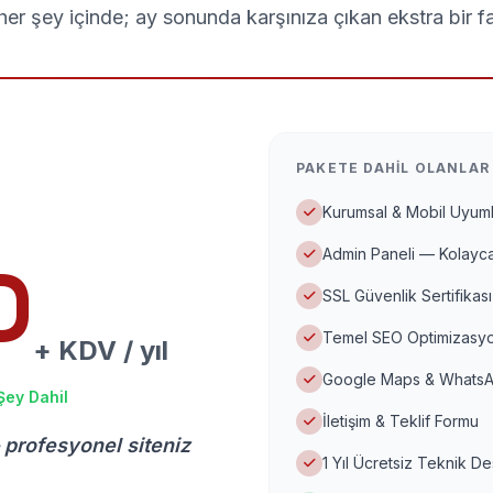
er şey içinde; ay sonunda karşınıza çıkan ekstra bir f
PAKETE DAHIL OLANLAR
Kurumsal & Mobil Uyuml
Admin Paneli — Kolayca
D
SSL Güvenlik Sertifikası
Temel SEO Optimizasyo
+ KDV / yıl
Google Maps & WhatsA
Şey Dahil
İletişim & Teklif Formu
 profesyonel siteniz
1 Yıl Ücretsiz Teknik D