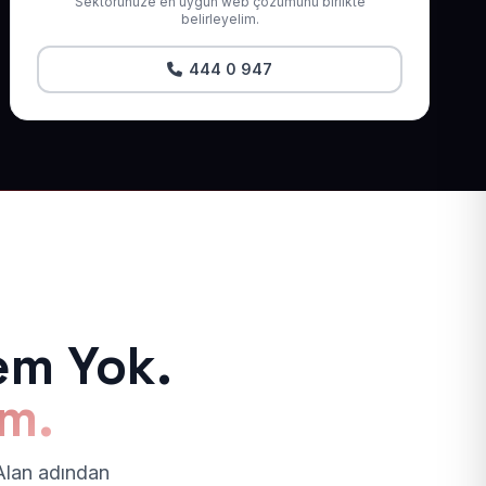
Sektörünüze en uygun web çözümünü birlikte
belirleyelim.
444 0 947
em Yok.
ım.
 Alan adından