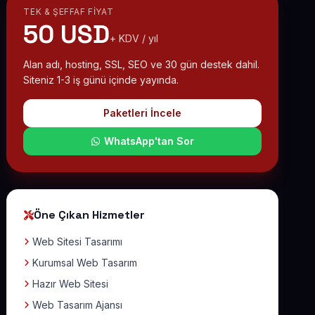
TEK & ŞEFFAF FIYAT
50 USD
+ KDV / yıl
Alan adı, hosting, SSL, SEO ve 30 gün destek dahil.
Siteniz 1-3 iş günü içinde yayında.
Paketleri İncele
WhatsApp'tan Sor
Öne Çıkan Hizmetler
Web Sitesi Tasarımı
Kurumsal Web Tasarım
Hazır Web Sitesi
Web Tasarım Ajansı