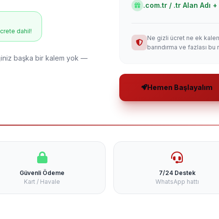
.com.tr / .tr Alan Adı
ücrete dahil!
Ne gizli ücret ne ek kale
barındırma ve fazlası bu 
niz başka bir kalem yok —
Hemen Başlayalım
Güvenli Ödeme
7/24 Destek
Kart / Havale
WhatsApp hattı