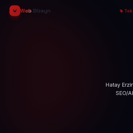
Web
Dizayn
Tek 
Hatay Erzin
SEO/AE