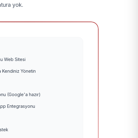
atura yok.
u Web Sitesi
 Kendiniz Yönetin
nu (Google'a hazır)
pp Entegrasyonu
estek