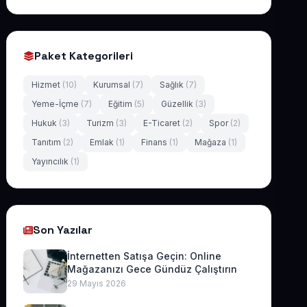
Paket Kategorileri
Hizmet
(10)
Kurumsal
(7)
Sağlık
(7)
Yeme-İçme
(7)
Eğitim
(5)
Güzellik
(3)
Hukuk
(3)
Turizm
(3)
E-Ticaret
(2)
Spor
(2)
Tanıtım
(2)
Emlak
(1)
Finans
(1)
Mağaza
(1)
Yayıncılık
(1)
Son Yazılar
İnternetten Satışa Geçin: Online
Mağazanızı Gece Gündüz Çalıştırın
29 Mayıs 2026