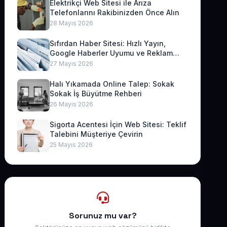
Elektrikçi Web Sitesi ile Arıza
Telefonlarını Rakibinizden Önce Alın
28 Mayıs 2026
Sıfırdan Haber Sitesi: Hızlı Yayın,
Google Haberler Uyumu ve Reklam
Geliri
27 Mayıs 2026
Halı Yıkamada Online Talep: Sokak
Sokak İş Büyütme Rehberi
26 Mayıs 2026
Sigorta Acentesi İçin Web Sitesi: Teklif
Talebini Müşteriye Çevirin
25 Mayıs 2026
Sorunuz mu var?