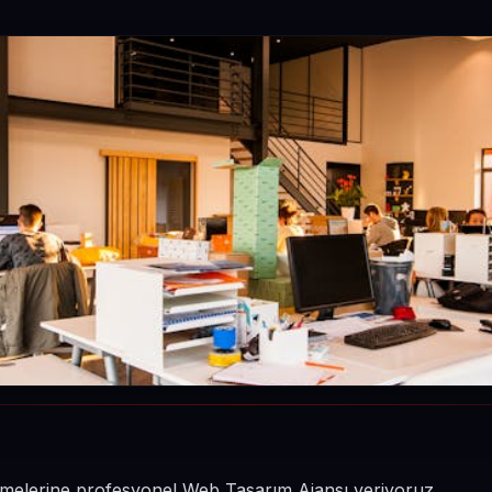
şletmelerine profesyonel Web Tasarım Ajansı veriyoruz.