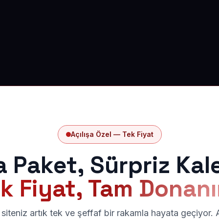
Açılışa Özel — Tek Fiyat
a Paket, Sürpriz Kal
k Fiyat, Tam Donan
siteniz artık tek ve şeffaf bir rakamla hayata geçiyor.