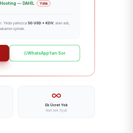
 + Hosting — DAHİL
Yıllık
m. Yılda yalnızca
50 USD + KDV
; alan adı,
rakamın içinde.
WhatsApp'tan Sor
Ek Ücret Yok
Net tek fiyat