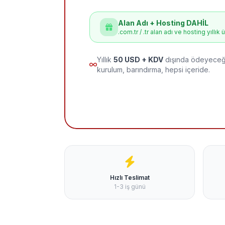
Alan Adı + Hosting DAHİL
.com.tr / .tr alan adı ve hosting yıllık 
Yıllık
50 USD + KDV
dışında ödeyeceği
kurulum, barındırma, hepsi içeride.
Hızlı Teslimat
1-3 iş günü