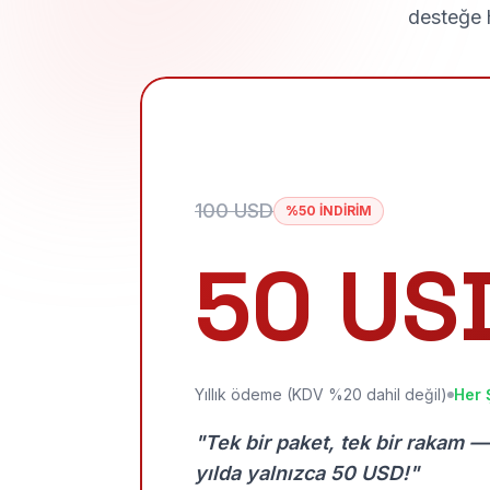
desteğe h
100 USD
%50 İNDİRİM
50 US
Yıllık ödeme (KDV %20 dahil değil)
Her 
"Tek bir paket, tek bir rakam —
yılda yalnızca 50 USD!"