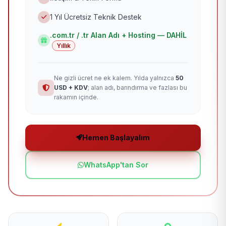
1 Yıl Ücretsiz Teknik Destek
.com.tr / .tr Alan Adı + Hosting — DAHİL
Yıllık
Ne gizli ücret ne ek kalem. Yılda yalnızca
50
USD + KDV
; alan adı, barındırma ve fazlası bu
rakamın içinde.
Hemen Başlayalım
WhatsApp'tan Sor