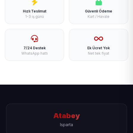
Hızlı Teslimat
Güvenli Ödeme
1-3 iş günü
Kart / Havale
7/24 Destek
Ek Ücret Yok
WhatsApp hattı
Net tek fiyat
Atabey
Isparta