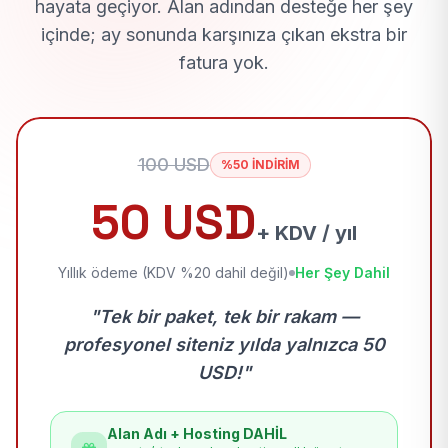
hayata geçiyor. Alan adından desteğe her şey
içinde; ay sonunda karşınıza çıkan ekstra bir
fatura yok.
100 USD
%50 İNDİRİM
50 USD
+ KDV / yıl
Yıllık ödeme (KDV %20 dahil değil)
Her Şey Dahil
"Tek bir paket, tek bir rakam —
profesyonel siteniz yılda yalnızca 50
USD!"
Alan Adı + Hosting DAHİL