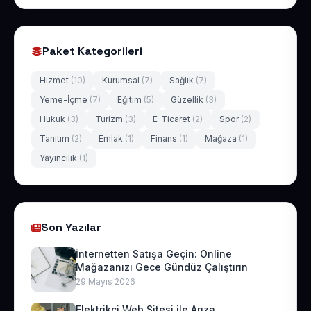
Paket Kategorileri
Hizmet
(10)
Kurumsal
(7)
Sağlık
(7)
Yeme-İçme
(7)
Eğitim
(5)
Güzellik
(3)
Hukuk
(3)
Turizm
(3)
E-Ticaret
(2)
Spor
(2)
Tanıtım
(2)
Emlak
(1)
Finans
(1)
Mağaza
(1)
Yayıncılık
(1)
Son Yazılar
İnternetten Satışa Geçin: Online
Mağazanızı Gece Gündüz Çalıştırın
29 Mayıs 2026
Elektrikçi Web Sitesi ile Arıza