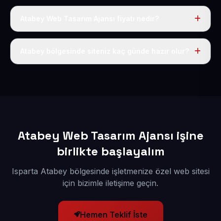
Atabey Web Tasarım Ajansı fiyatı nedir?
Tek fiyat uygulanır: yıllık 50 USD + KDV. Bu bedele alan
adı, hosting, SSL ve temel SEO da dahildir.
Atabey bölgesinde siteniz kaç günde hazır olur?
İçerikleriniz elimize geçtikten sonra siteniz 1-3 iş günü
içerisinde yayına alınır.
Atabey Web Tasarım Ajansı işine
birlikte başlayalım
Isparta Atabey bölgesinde işletmenize özel web sitesi
için bizimle iletişime geçin.
Hemen Teklif İste