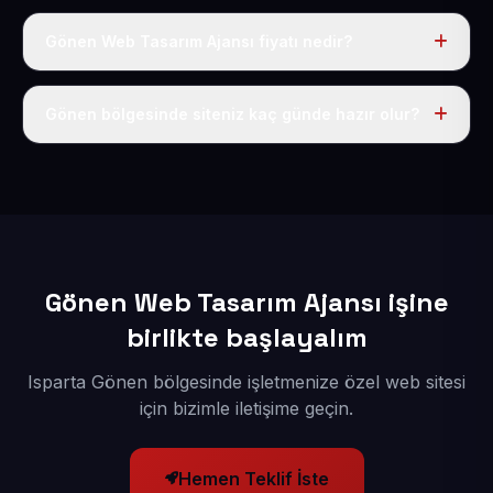
Gönen Web Tasarım Ajansı fiyatı nedir?
Tek fiyat uygulanır: yıllık 50 USD + KDV. Bu bedele alan
adı, hosting, SSL ve temel SEO da dahildir.
Gönen bölgesinde siteniz kaç günde hazır olur?
İçerikleriniz elimize geçtikten sonra siteniz 1-3 iş günü
içerisinde yayına alınır.
Gönen Web Tasarım Ajansı işine
birlikte başlayalım
Isparta Gönen bölgesinde işletmenize özel web sitesi
için bizimle iletişime geçin.
Hemen Teklif İste