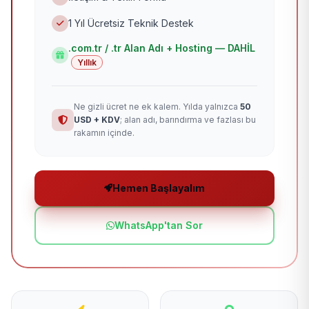
1 Yıl Ücretsiz Teknik Destek
.com.tr / .tr Alan Adı + Hosting — DAHİL
Yıllık
Ne gizli ücret ne ek kalem. Yılda yalnızca
50
USD + KDV
; alan adı, barındırma ve fazlası bu
rakamın içinde.
Hemen Başlayalım
WhatsApp'tan Sor