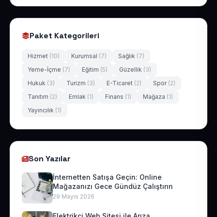
Paket Kategorileri
Hizmet
(10)
Kurumsal
(7)
Sağlık
(7)
Yeme-İçme
(7)
Eğitim
(5)
Güzellik
(3)
Hukuk
(3)
Turizm
(3)
E-Ticaret
(2)
Spor
(2)
Tanıtım
(2)
Emlak
(1)
Finans
(1)
Mağaza
(1)
Yayıncılık
(1)
Son Yazılar
İnternetten Satışa Geçin: Online
Mağazanızı Gece Gündüz Çalıştırın
29 Mayıs 2026
Elektrikçi Web Sitesi ile Arıza