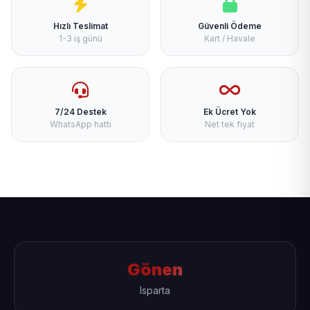
Hızlı Teslimat
Güvenli Ödeme
1-3 iş günü
Kart / Havale
7/24 Destek
Ek Ücret Yok
WhatsApp hattı
Net tek fiyat
Gönen
Isparta