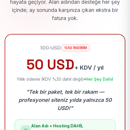
hayata geçiyor. Alan adından desteğe her şey
içinde; ay sonunda karşınıza çıkan ekstra bir
fatura yok.
100 USD
%50 İNDİRİM
50 USD
+ KDV / yıl
Yıllık ödeme (KDV %20 dahil değil)
Her Şey Dahil
"Tek bir paket, tek bir rakam —
profesyonel siteniz yılda yalnızca 50
USD!"
Alan Adı + Hosting DAHİL