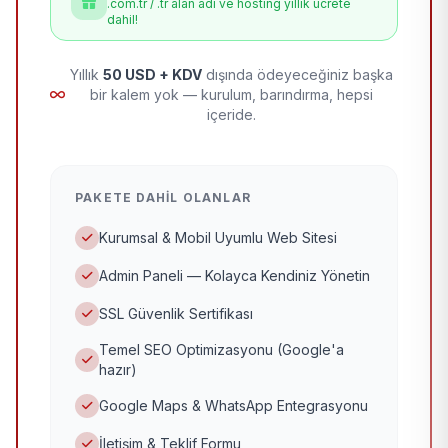
.com.tr / .tr alan adı ve hosting yıllık ücrete
dahil!
Yıllık
50 USD + KDV
dışında ödeyeceğiniz başka
bir kalem yok — kurulum, barındırma, hepsi
içeride.
PAKETE DAHIL OLANLAR
Kurumsal & Mobil Uyumlu Web Sitesi
Admin Paneli — Kolayca Kendiniz Yönetin
SSL Güvenlik Sertifikası
Temel SEO Optimizasyonu (Google'a
hazır)
Google Maps & WhatsApp Entegrasyonu
İletişim & Teklif Formu