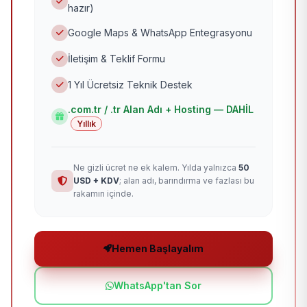
hazır)
Google Maps & WhatsApp Entegrasyonu
İletişim & Teklif Formu
1 Yıl Ücretsiz Teknik Destek
.com.tr / .tr Alan Adı + Hosting — DAHİL
Yıllık
Ne gizli ücret ne ek kalem. Yılda yalnızca
50
USD + KDV
; alan adı, barındırma ve fazlası bu
rakamın içinde.
Hemen Başlayalım
WhatsApp'tan Sor