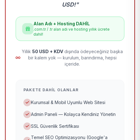
USD!"
Alan Adı + Hosting DAHİL
.com.tr / .tr alan adı ve hosting yıllık ücrete
dahil!
Yıllık
50 USD + KDV
dışında ödeyeceğiniz başka
bir kalem yok — kurulum, barındırma, hepsi
içeride.
PAKETE DAHIL OLANLAR
Kurumsal & Mobil Uyumlu Web Sitesi
Admin Paneli — Kolayca Kendiniz Yönetin
SSL Güvenlik Sertifikası
Temel SEO Optimizasyonu (Google'a