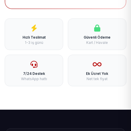
Hızlı Teslimat
Güvenli Ödeme
1-3 iş günü
Kart / Havale
7/24 Destek
Ek Ücret Yok
WhatsApp hattı
Net tek fiyat