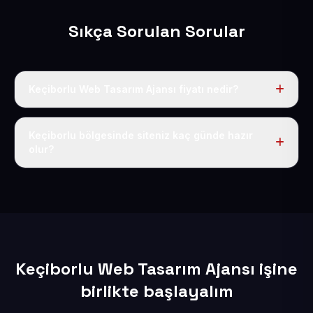
Sıkça Sorulan Sorular
Keçiborlu Web Tasarım Ajansı fiyatı nedir?
Tek fiyat uygulanır: yıllık 50 USD + KDV. Bu bedele alan
adı, hosting, SSL ve temel SEO da dahildir.
Keçiborlu bölgesinde siteniz kaç günde hazır
olur?
İçerikleriniz elimize geçtikten sonra siteniz 1-3 iş günü
içerisinde yayına alınır.
Keçiborlu Web Tasarım Ajansı işine
birlikte başlayalım