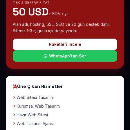
TEK & ŞEFFAF FIYAT
50 USD
+ KDV / yıl
Alan adı, hosting, SSL, SEO ve 30 gün destek dahil.
Siteniz 1-3 iş günü içinde yayında.
Paketleri İncele
WhatsApp'tan Sor
Öne Çıkan Hizmetler
Web Sitesi Tasarımı
Kurumsal Web Tasarım
Hazır Web Sitesi
Web Tasarım Ajansı