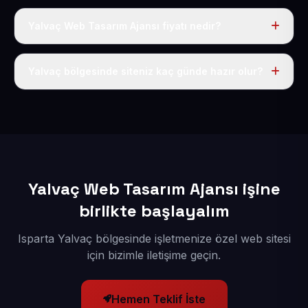
Yalvaç Web Tasarım Ajansı fiyatı nedir?
Tek fiyat uygulanır: yıllık 50 USD + KDV. Bu bedele alan
adı, hosting, SSL ve temel SEO da dahildir.
Yalvaç bölgesinde siteniz kaç günde hazır olur?
İçerikleriniz elimize geçtikten sonra siteniz 1-3 iş günü
içerisinde yayına alınır.
Yalvaç Web Tasarım Ajansı işine
birlikte başlayalım
Isparta Yalvaç bölgesinde işletmenize özel web sitesi
için bizimle iletişime geçin.
Hemen Teklif İste