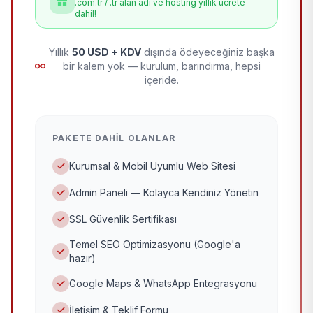
.com.tr / .tr alan adı ve hosting yıllık ücrete
dahil!
Yıllık
50 USD + KDV
dışında ödeyeceğiniz başka
bir kalem yok — kurulum, barındırma, hepsi
içeride.
PAKETE DAHIL OLANLAR
Kurumsal & Mobil Uyumlu Web Sitesi
Admin Paneli — Kolayca Kendiniz Yönetin
SSL Güvenlik Sertifikası
Temel SEO Optimizasyonu (Google'a
hazır)
Google Maps & WhatsApp Entegrasyonu
İletişim & Teklif Formu