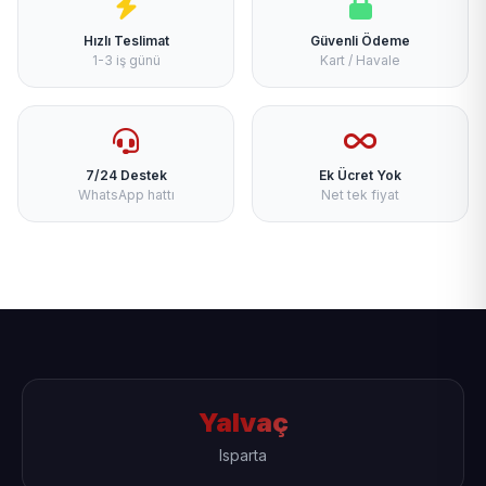
Hızlı Teslimat
Güvenli Ödeme
1-3 iş günü
Kart / Havale
7/24 Destek
Ek Ücret Yok
WhatsApp hattı
Net tek fiyat
Yalvaç
Isparta