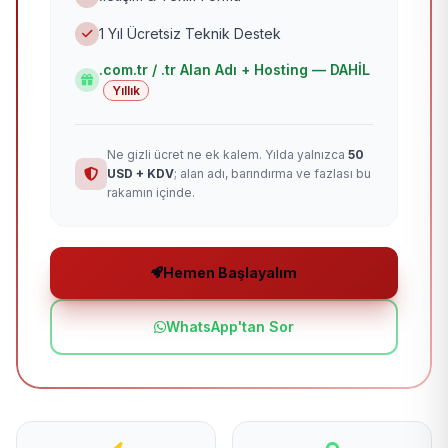
1 Yıl Ücretsiz Teknik Destek
.com.tr / .tr Alan Adı + Hosting — DAHİL
Yıllık
Ne gizli ücret ne ek kalem. Yılda yalnızca
50
USD + KDV
; alan adı, barındırma ve fazlası bu
rakamın içinde.
Hemen Başlayalım
WhatsApp'tan Sor