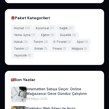
Paket Kategorileri
Hizmet
(10)
Kurumsal
(7)
Sağlık
(7)
Yeme-İçme
(7)
Eğitim
(5)
Güzellik
(3)
Hukuk
(3)
Turizm
(3)
E-Ticaret
(2)
Spor
(2)
Tanıtım
(2)
Emlak
(1)
Finans
(1)
Mağaza
(1)
Yayıncılık
(1)
Son Yazılar
İnternetten Satışa Geçin: Online
Mağazanızı Gece Gündüz Çalıştırın
29 Mayıs 2026
Elektrikçi Web Sitesi ile Arıza