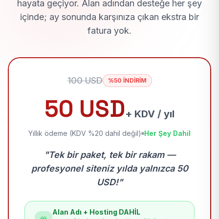
hayata geçiyor. Alan adından desteğe her şey
içinde; ay sonunda karşınıza çıkan ekstra bir
fatura yok.
100 USD
%50 İNDİRİM
50 USD
+ KDV / yıl
Yıllık ödeme (KDV %20 dahil değil)
Her Şey Dahil
"Tek bir paket, tek bir rakam —
profesyonel siteniz yılda yalnızca 50
USD!"
Alan Adı + Hosting DAHİL