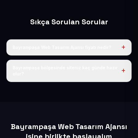
Sıkça Sorulan Sorular
Bayrampaşa Web Tasarım Ajansı fiyatı nedir?
Tek fiyat uygulanır: yıllık 50 USD + KDV. Bu bedele alan
adı, hosting, SSL ve temel SEO da dahildir.
Bayrampaşa bölgesinde siteniz kaç günde hazır
olur?
İçerikleriniz elimize geçtikten sonra siteniz 1-3 iş günü
içerisinde yayına alınır.
Bayrampaşa Web Tasarım Ajansı
işine birlikte başlayalım