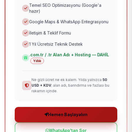
Temel SEO Optimizasyonu (Google'a
hazır)
Google Maps & WhatsApp Entegrasyonu
İletişim & Teklif Formu
1 Yıl Ücretsiz Teknik Destek
.com.tr / .tr Alan Adı + Hosting — DAHİL
Yıllık
Ne gizli ücret ne ek kalem. Yılda yalnızca
50
USD + KDV
; alan adı, barındırma ve fazlası bu
rakamın içinde.
Hemen Başlayalım
WhatsApp'tan Sor