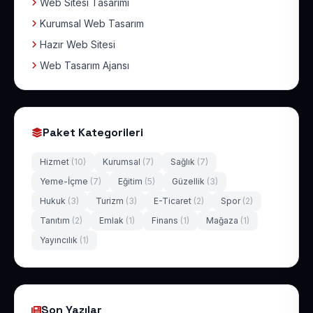
Web Sitesi Tasarımı
Kurumsal Web Tasarım
Hazır Web Sitesi
Web Tasarım Ajansı
Paket Kategorileri
Hizmet
(10)
Kurumsal
(7)
Sağlık
(7)
Yeme-İçme
(7)
Eğitim
(5)
Güzellik
(3)
Hukuk
(3)
Turizm
(3)
E-Ticaret
(2)
Spor
(2)
Tanıtım
(2)
Emlak
(1)
Finans
(1)
Mağaza
(1)
Yayıncılık
(1)
Son Yazılar