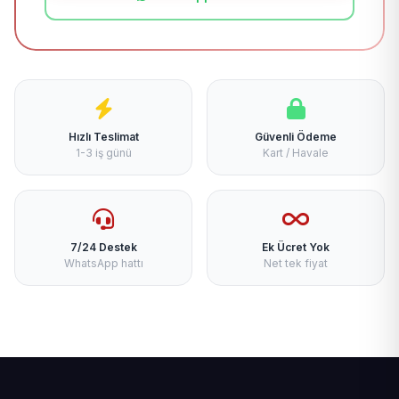
Hızlı Teslimat
Güvenli Ödeme
1-3 iş günü
Kart / Havale
7/24 Destek
Ek Ücret Yok
WhatsApp hattı
Net tek fiyat