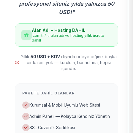
profesyonel siteniz yılda yalnızca 50
USD!"
Alan Adı + Hosting DAHİL
.com.tr / .tr alan adı ve hosting yıllık ücrete
dahil!
Yıllık
50 USD + KDV
dışında ödeyeceğiniz başka
bir kalem yok — kurulum, barındırma, hepsi
içeride.
PAKETE DAHIL OLANLAR
Kurumsal & Mobil Uyumlu Web Sitesi
Admin Paneli — Kolayca Kendiniz Yönetin
SSL Güvenlik Sertifikası