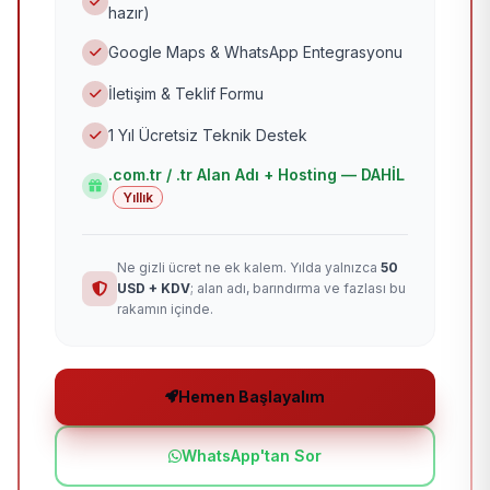
hazır)
Google Maps & WhatsApp Entegrasyonu
İletişim & Teklif Formu
1 Yıl Ücretsiz Teknik Destek
.com.tr / .tr Alan Adı + Hosting — DAHİL
Yıllık
Ne gizli ücret ne ek kalem. Yılda yalnızca
50
USD + KDV
; alan adı, barındırma ve fazlası bu
rakamın içinde.
Hemen Başlayalım
WhatsApp'tan Sor