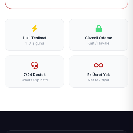
Hızlı Teslimat
Güvenli Ödeme
1-3 iş günü
Kart / Havale
7/24 Destek
Ek Ücret Yok
WhatsApp hattı
Net tek fiyat