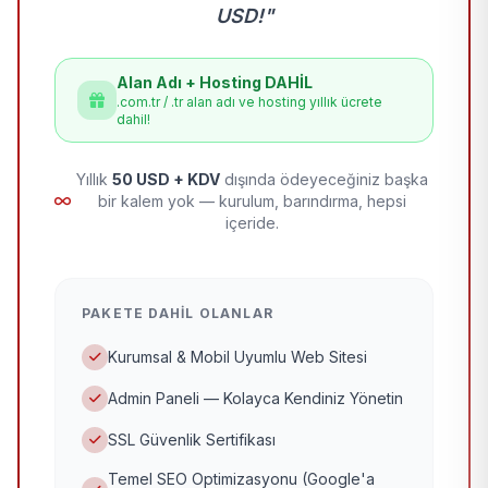
USD!"
Alan Adı + Hosting DAHİL
.com.tr / .tr alan adı ve hosting yıllık ücrete
dahil!
Yıllık
50 USD + KDV
dışında ödeyeceğiniz başka
bir kalem yok — kurulum, barındırma, hepsi
içeride.
PAKETE DAHIL OLANLAR
Kurumsal & Mobil Uyumlu Web Sitesi
Admin Paneli — Kolayca Kendiniz Yönetin
SSL Güvenlik Sertifikası
Temel SEO Optimizasyonu (Google'a