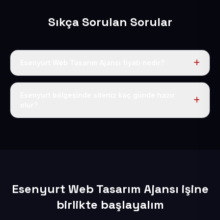
Sıkça Sorulan Sorular
Esenyurt Web Tasarım Ajansı fiyatı nedir?
Tek fiyat uygulanır: yıllık 50 USD + KDV. Bu bedele alan
adı, hosting, SSL ve temel SEO da dahildir.
Esenyurt bölgesinde siteniz kaç günde hazır
olur?
İçerikleriniz elimize geçtikten sonra siteniz 1-3 iş günü
içerisinde yayına alınır.
Esenyurt Web Tasarım Ajansı işine
birlikte başlayalım