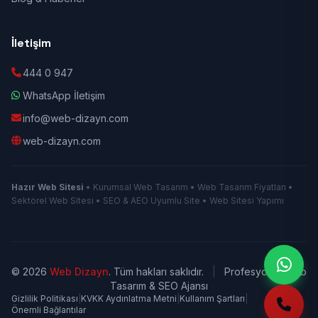
İletişim
444 0 947
WhatsApp İletişim
info@web-dizayn.com
web-dizayn.com
Hazır Web Sitesi
• Kurumsal Web Tasarım • Web Tasarım Fiyatları •
Sektörel Web Sitesi • SEO & AEO Uyumlu Site • Web Sitesi Yapımı
© 2026
Web Dizayn
. Tüm hakları saklıdır.
|
Profesyonel Web
Tasarım & SEO Ajansı
Gizlilik Politikası
|
KVKK Aydınlatma Metni
|
Kullanım Şartları
|
Önemli Bağlantılar