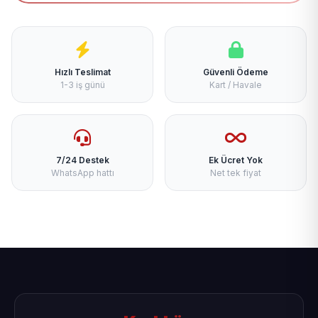
Hızlı Teslimat
Güvenli Ödeme
1-3 iş günü
Kart / Havale
7/24 Destek
Ek Ücret Yok
WhatsApp hattı
Net tek fiyat