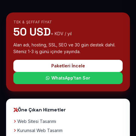
TEK & ŞEFFAF FIYAT
50 USD
+ KDV / yıl
Alan adı, hosting, SSL, SEO ve 30 gün destek dahil.
Siteniz 1-3 iş günü içinde yayında.
Paketleri İncele
WhatsApp'tan Sor
Öne Çıkan Hizmetler
Web Sitesi Tasarımı
Kurumsal Web Tasarım