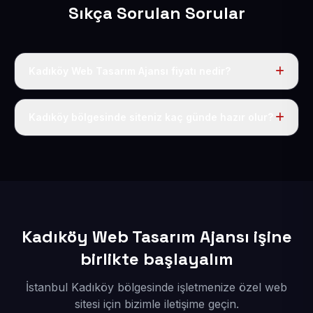
Sıkça Sorulan Sorular
Kadıköy Web Tasarım Ajansı fiyatı nedir?
Tek fiyat uygulanır: yıllık 50 USD + KDV. Bu bedele alan
adı, hosting, SSL ve temel SEO da dahildir.
Kadıköy bölgesinde siteniz kaç günde hazır olur?
İçerikleriniz elimize geçtikten sonra siteniz 1-3 iş günü
içerisinde yayına alınır.
Kadıköy Web Tasarım Ajansı işine
birlikte başlayalım
İstanbul Kadıköy bölgesinde işletmenize özel web
sitesi için bizimle iletişime geçin.