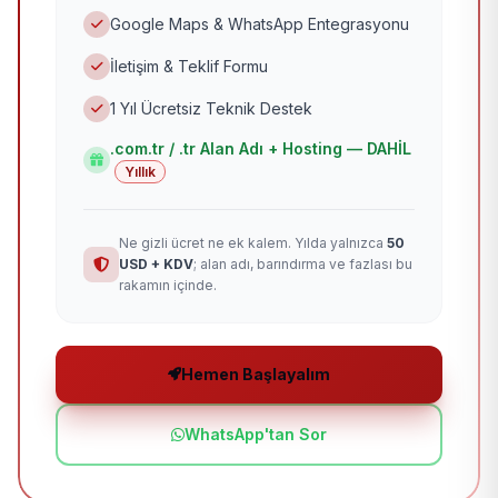
Google Maps & WhatsApp Entegrasyonu
İletişim & Teklif Formu
1 Yıl Ücretsiz Teknik Destek
.com.tr / .tr Alan Adı + Hosting — DAHİL
Yıllık
Ne gizli ücret ne ek kalem. Yılda yalnızca
50
USD + KDV
; alan adı, barındırma ve fazlası bu
rakamın içinde.
Hemen Başlayalım
WhatsApp'tan Sor