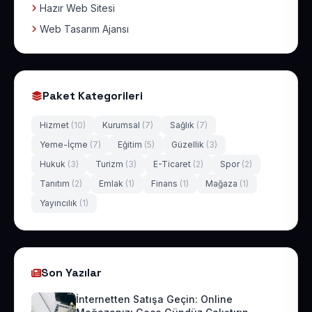
Hazır Web Sitesi
Web Tasarım Ajansı
Paket Kategorileri
Hizmet
(10)
Kurumsal
(7)
Sağlık
(7)
Yeme-İçme
(7)
Eğitim
(5)
Güzellik
(3)
Hukuk
(3)
Turizm
(3)
E-Ticaret
(2)
Spor
(2)
Tanıtım
(2)
Emlak
(1)
Finans
(1)
Mağaza
(1)
Yayıncılık
(1)
Son Yazılar
İnternetten Satışa Geçin: Online