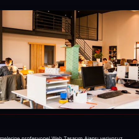
şletmelerine profesyonel Web Tasarım Ajansı veriyoruz.