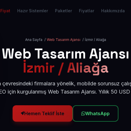
Fiyat
Hazır Sistemler
Paketler
Fiyatlar
Hakkımızda
Ana Sayfa
/
Web Tasarım Ajansı
/
İzmir / Aliağa
Web Tasarım Ajansı
İzmir / Aliağa
a çevresindeki firmalara yönelik, mobilde sorunsuz çalı
O için kurgulanmış Web Tasarım Ajansı. Yıllık 50 USD
Hemen Teklif İste
WhatsApp