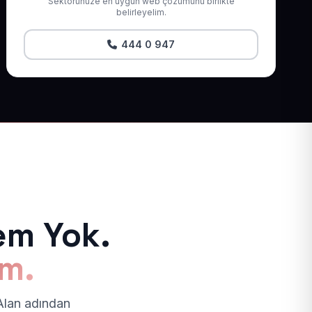
Sektörünüze en uygun web çözümünü birlikte
belirleyelim.
444 0 947
em Yok.
ım.
 Alan adından