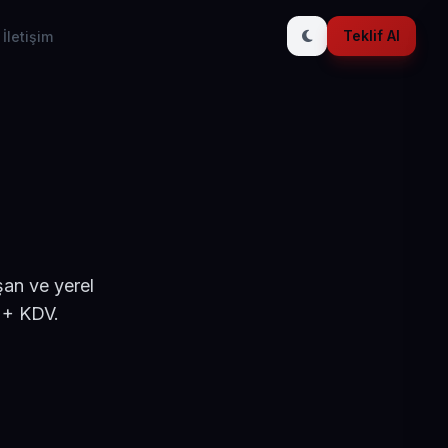
Teklif Al
İletişim
şan ve yerel
 + KDV.