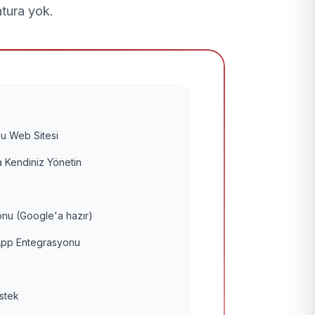
atura yok.
u Web Sitesi
 Kendiniz Yönetin
nu (Google'a hazır)
pp Entegrasyonu
estek