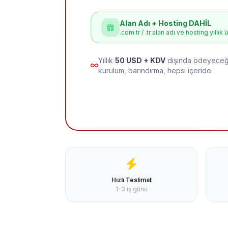
Alan Adı + Hosting DAHİL
.com.tr / .tr alan adı ve hosting yıllık 
Yıllık
50 USD + KDV
dışında ödeyeceği
kurulum, barındırma, hepsi içeride.
Hızlı Teslimat
1-3 iş günü