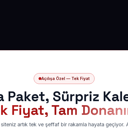
Açılışa Özel — Tek Fiyat
a Paket, Sürpriz Kal
k Fiyat, Tam Donan
siteniz artık tek ve şeffaf bir rakamla hayata geçiyor.