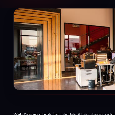
Web Dizayn
olarak İzmir ilindeki Aliağa ilçesinin i