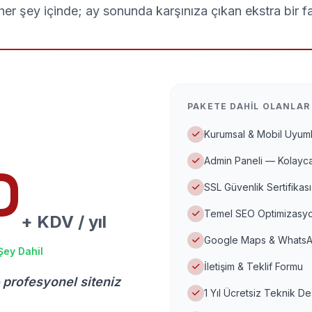
er şey içinde; ay sonunda karşınıza çıkan ekstra bir f
PAKETE DAHIL OLANLAR
Kurumsal & Mobil Uyuml
Admin Paneli — Kolayca
D
SSL Güvenlik Sertifikası
Temel SEO Optimizasyo
+ KDV / yıl
Google Maps & WhatsA
Şey Dahil
İletişim & Teklif Formu
 profesyonel siteniz
1 Yıl Ücretsiz Teknik D