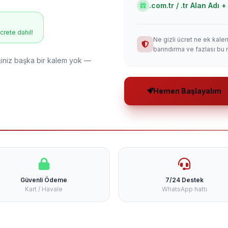
.com.tr / .tr Alan Adı
ücrete dahil!
Ne gizli ücret ne ek kale
barındırma ve fazlası bu 
niz başka bir kalem yok —
Hemen Başlayalım
Güvenli Ödeme
7/24 Destek
Kart / Havale
WhatsApp hattı