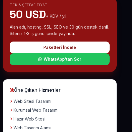
TEK & ŞEFFAF FIYAT
50 USD
+ KDV / yıl
Alan adı, hosting, SSL, SEO ve 30 gün destek dahil.
Siteniz 1-3 iş günü içinde yayında.
Paketleri İncele
WhatsApp'tan Sor
Öne Çıkan Hizmetler
Web Sitesi Tasarımı
Kurumsal Web Tasarım
Hazır Web Sitesi
Web Tasarım Ajansı