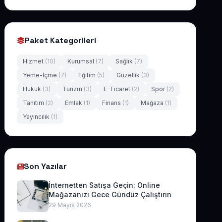
Paket Kategorileri
Hizmet
(10)
Kurumsal
(7)
Sağlık
(7)
Yeme-İçme
(7)
Eğitim
(5)
Güzellik
(3)
Hukuk
(3)
Turizm
(3)
E-Ticaret
(2)
Spor
(2)
Tanıtım
(2)
Emlak
(1)
Finans
(1)
Mağaza
(1)
Yayıncılık
(1)
Son Yazılar
İnternetten Satışa Geçin: Online
Mağazanızı Gece Gündüz Çalıştırın
29 Mayıs 2026