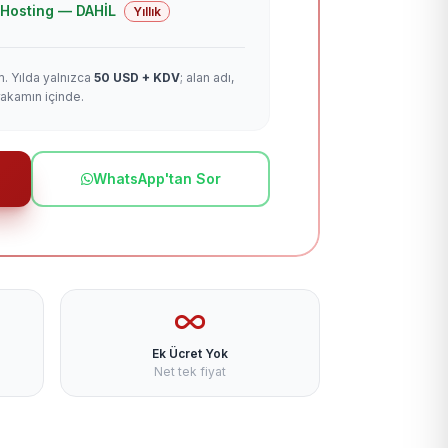
 + Hosting — DAHİL
Yıllık
m. Yılda yalnızca
50 USD + KDV
; alan adı,
rakamın içinde.
WhatsApp'tan Sor
Ek Ücret Yok
Net tek fiyat