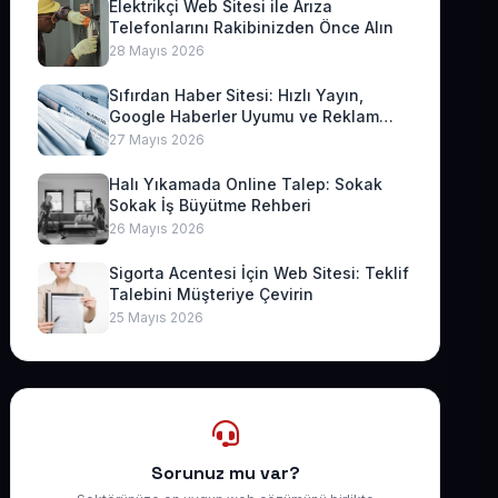
Elektrikçi Web Sitesi ile Arıza
Telefonlarını Rakibinizden Önce Alın
28 Mayıs 2026
Sıfırdan Haber Sitesi: Hızlı Yayın,
Google Haberler Uyumu ve Reklam
Geliri
27 Mayıs 2026
Halı Yıkamada Online Talep: Sokak
Sokak İş Büyütme Rehberi
26 Mayıs 2026
Sigorta Acentesi İçin Web Sitesi: Teklif
Talebini Müşteriye Çevirin
25 Mayıs 2026
Sorunuz mu var?