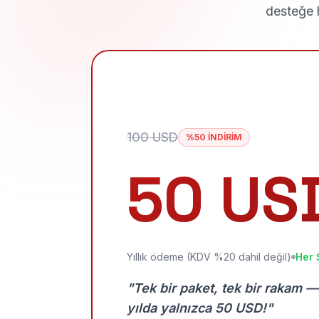
desteğe h
100 USD
%50 İNDİRİM
50 US
Yıllık ödeme (KDV %20 dahil değil)
Her 
"Tek bir paket, tek bir rakam —
yılda yalnızca 50 USD!"