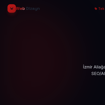
Web
Dizayn
Tek 
İzmir Aliağ
SEO/AE