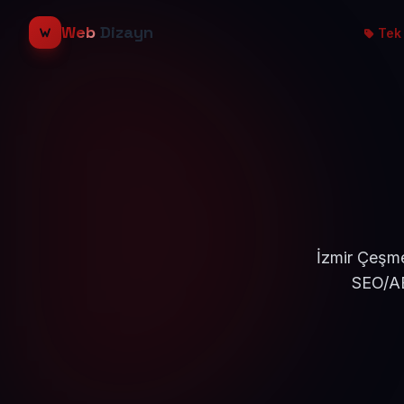
Web
Dizayn
Tek 
İzmir Çeşme
SEO/AE