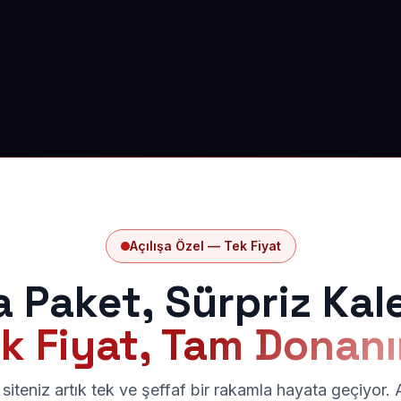
Açılışa Özel — Tek Fiyat
a Paket, Sürpriz Kal
k Fiyat, Tam Donan
siteniz artık tek ve şeffaf bir rakamla hayata geçiyor.