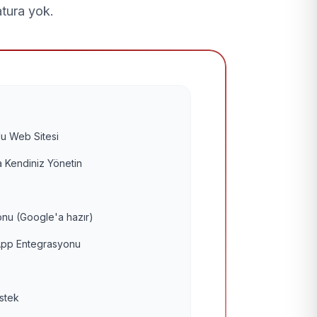
atura yok.
u Web Sitesi
 Kendiniz Yönetin
nu (Google'a hazır)
pp Entegrasyonu
estek