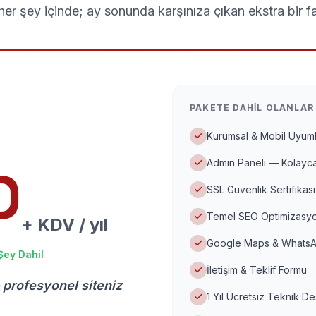
er şey içinde; ay sonunda karşınıza çıkan ekstra bir f
PAKETE DAHIL OLANLAR
Kurumsal & Mobil Uyuml
Admin Paneli — Kolayca
D
SSL Güvenlik Sertifikası
Temel SEO Optimizasyo
+ KDV / yıl
Google Maps & WhatsA
Şey Dahil
İletişim & Teklif Formu
 profesyonel siteniz
1 Yıl Ücretsiz Teknik D