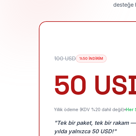
desteğe h
100 USD
%50 İNDİRİM
50 US
Yıllık ödeme (KDV %20 dahil değil)
Her 
"Tek bir paket, tek bir rakam —
yılda yalnızca 50 USD!"