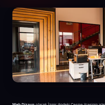
Web Dizayn
olarak İzmir ilindeki Çeşme ilçesinin i