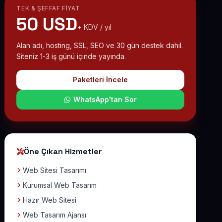
TEK & ŞEFFAF FIYAT
50 USD
+ KDV / yıl
Alan adı, hosting, SSL, SEO ve 30 gün destek dahil.
Siteniz 1-3 iş günü içinde yayında.
Paketleri İncele
WhatsApp'tan Sor
Öne Çıkan Hizmetler
Web Sitesi Tasarımı
Kurumsal Web Tasarım
Hazır Web Sitesi
Web Tasarım Ajansı