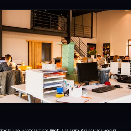
şletmelerine profesyonel Web Tasarım Ajansı veriyoruz.