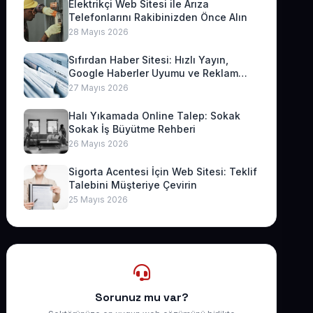
Elektrikçi Web Sitesi ile Arıza
Telefonlarını Rakibinizden Önce Alın
28 Mayıs 2026
Sıfırdan Haber Sitesi: Hızlı Yayın,
Google Haberler Uyumu ve Reklam
Geliri
27 Mayıs 2026
Halı Yıkamada Online Talep: Sokak
Sokak İş Büyütme Rehberi
26 Mayıs 2026
Sigorta Acentesi İçin Web Sitesi: Teklif
Talebini Müşteriye Çevirin
25 Mayıs 2026
Sorunuz mu var?