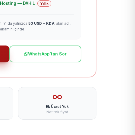
 + Hosting — DAHİL
Yıllık
m. Yılda yalnızca
50 USD + KDV
; alan adı,
rakamın içinde.
WhatsApp'tan Sor
Ek Ücret Yok
Net tek fiyat