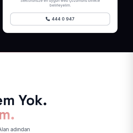
Sektörünüze en uygun web çözümünü birlikte
belirleyelim.
444 0 947
em Yok.
ım.
 Alan adından