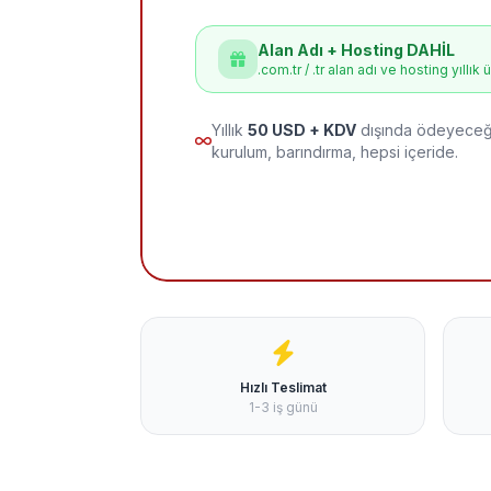
Alan Adı + Hosting DAHİL
.com.tr / .tr alan adı ve hosting yıllık 
Yıllık
50 USD + KDV
dışında ödeyeceği
kurulum, barındırma, hepsi içeride.
Hızlı Teslimat
1-3 iş günü