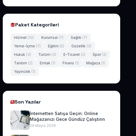
Paket Kategorileri
Hizmet
(10)
Kurumsal
(7)
Sağlık
(7)
Yeme-İçme
(7)
Eğitim
(5)
Güzellik
(3)
Hukuk
(3)
Turizm
(3)
E-Ticaret
(2)
Spor
(2)
Tanıtım
(2)
Emlak
(1)
Finans
(1)
Mağaza
(1)
Yayıncılık
(1)
Son Yazılar
İnternetten Satışa Geçin: Online
Mağazanızı Gece Gündüz Çalıştırın
29 Mayıs 2026