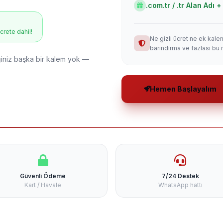
.com.tr / .tr Alan Adı
ücrete dahil!
Ne gizli ücret ne ek kale
barındırma ve fazlası bu 
niz başka bir kalem yok —
Hemen Başlayalım
Güvenli Ödeme
7/24 Destek
Kart / Havale
WhatsApp hattı