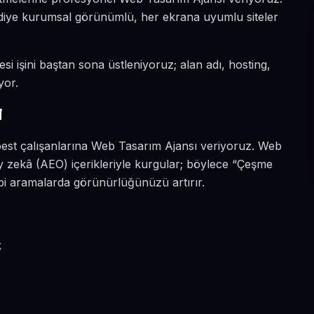
n diye kurumsal görünümlü, her ekrana uyumlu siteler
si işini baştan sona üstleniyoruz; alan adı, hosting,
yor.
i
best çalışanlarına Web Tasarım Ajansı veriyoruz. Web
y zekâ (AEO) içerikleriyle kurgular; böylece “Çeşme
bi aramalarda görünürlüğünüzü artırır.
k