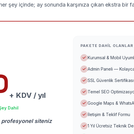
er şey içinde; ay sonunda karşınıza çıkan ekstra bir f
PAKETE DAHIL OLANLAR
Kurumsal & Mobil Uyuml
Admin Paneli — Kolayca
D
SSL Güvenlik Sertifikası
Temel SEO Optimizasyo
+ KDV / yıl
Google Maps & WhatsA
Şey Dahil
İletişim & Teklif Formu
 profesyonel siteniz
1 Yıl Ücretsiz Teknik D