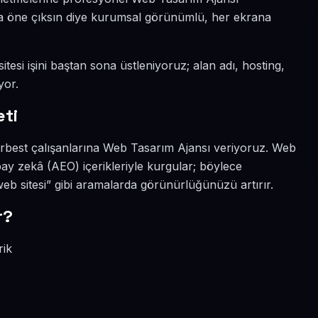
yada öne çıksın diye kurumsal görünümlü, her ekrana
tesi işini baştan sona üstleniyoruz; alan adı, hosting,
yor.
eti
serbest çalışanlarına Web Tasarım Ajansı veriyoruz. Web
ay zekâ (AEO) içerikleriyle kurgular; böylece
b sitesi” gibi aramalarda görünürlüğünüzü artırır.
r?
rik