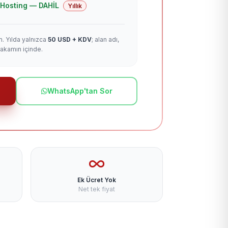
 + Hosting — DAHİL
Yıllık
m. Yılda yalnızca
50 USD + KDV
; alan adı,
rakamın içinde.
WhatsApp'tan Sor
Ek Ücret Yok
Net tek fiyat