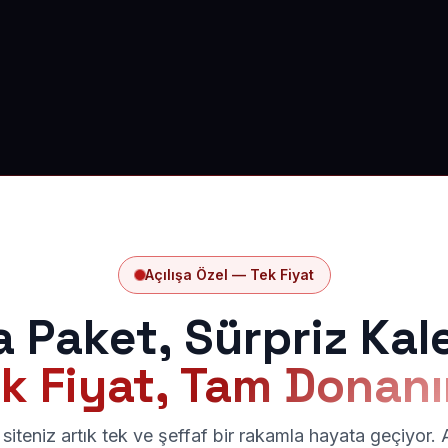
Açılışa Özel — Tek Fiyat
a Paket, Sürpriz Kal
k Fiyat, Tam Donan
siteniz artık tek ve şeffaf bir rakamla hayata geçiyor.