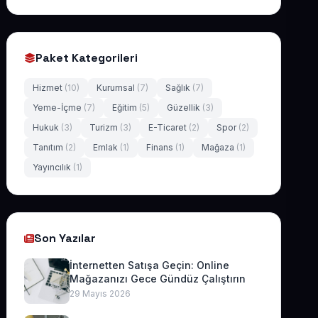
Paket Kategorileri
Hizmet
(10)
Kurumsal
(7)
Sağlık
(7)
Yeme-İçme
(7)
Eğitim
(5)
Güzellik
(3)
Hukuk
(3)
Turizm
(3)
E-Ticaret
(2)
Spor
(2)
Tanıtım
(2)
Emlak
(1)
Finans
(1)
Mağaza
(1)
Yayıncılık
(1)
Son Yazılar
İnternetten Satışa Geçin: Online
Mağazanızı Gece Gündüz Çalıştırın
29 Mayıs 2026