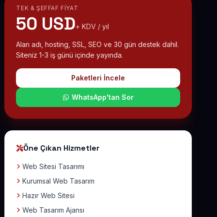
TEK & ŞEFFAF FIYAT
50 USD
+ KDV / yıl
Alan adı, hosting, SSL, SEO ve 30 gün destek dahil.
Siteniz 1-3 iş günü içinde yayında.
Paketleri İncele
WhatsApp'tan Sor
Öne Çıkan Hizmetler
Web Sitesi Tasarımı
Kurumsal Web Tasarım
Hazır Web Sitesi
Web Tasarım Ajansı