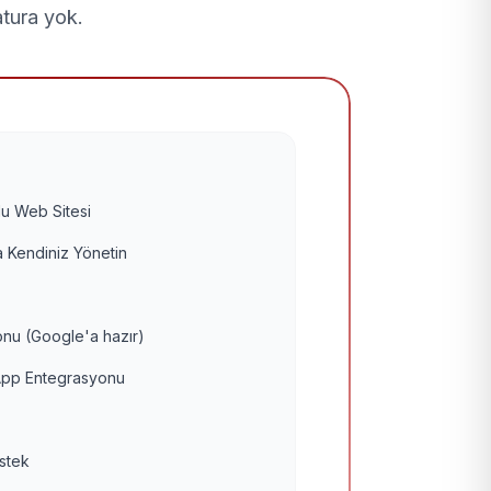
atura yok.
u Web Sitesi
 Kendiniz Yönetin
nu (Google'a hazır)
pp Entegrasyonu
estek