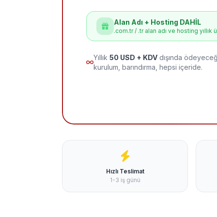
Alan Adı + Hosting DAHİL
.com.tr / .tr alan adı ve hosting yıllık 
Yıllık
50 USD + KDV
dışında ödeyeceği
kurulum, barındırma, hepsi içeride.
Hızlı Teslimat
1-3 iş günü