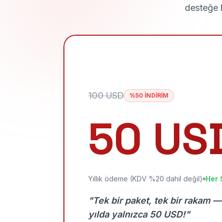
desteğe h
100 USD
%50 İNDİRİM
50 US
Yıllık ödeme (KDV %20 dahil değil)
Her 
"Tek bir paket, tek bir rakam —
yılda yalnızca 50 USD!"