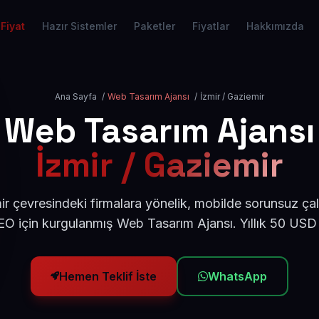
Fiyat
Hazır Sistemler
Paketler
Fiyatlar
Hakkımızda
Ana Sayfa
/
Web Tasarım Ajansı
/
İzmir / Gaziemir
Web Tasarım Ajansı
İzmir / Gaziemir
ir çevresindeki firmalara yönelik, mobilde sorunsuz çal
O için kurgulanmış Web Tasarım Ajansı. Yıllık 50 USD
Hemen Teklif İste
WhatsApp