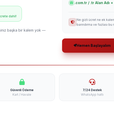
.com.tr / .tr Alan Adı
ücrete dahil!
Ne gizli ücret ne ek kale
barındırma ve fazlası bu 
niz başka bir kalem yok —
Hemen Başlayalım
Güvenli Ödeme
7/24 Destek
Kart / Havale
WhatsApp hattı