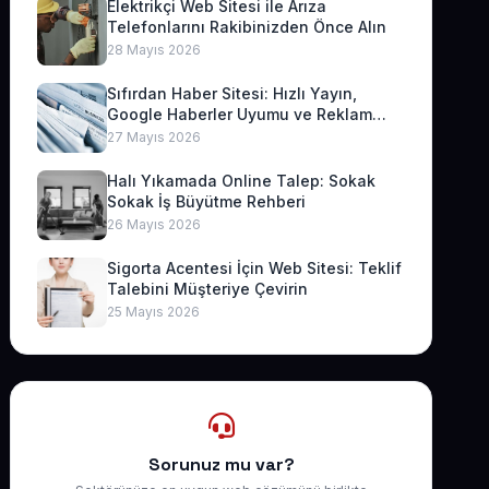
Elektrikçi Web Sitesi ile Arıza
Telefonlarını Rakibinizden Önce Alın
28 Mayıs 2026
Sıfırdan Haber Sitesi: Hızlı Yayın,
Google Haberler Uyumu ve Reklam
Geliri
27 Mayıs 2026
Halı Yıkamada Online Talep: Sokak
Sokak İş Büyütme Rehberi
26 Mayıs 2026
Sigorta Acentesi İçin Web Sitesi: Teklif
Talebini Müşteriye Çevirin
25 Mayıs 2026
Sorunuz mu var?