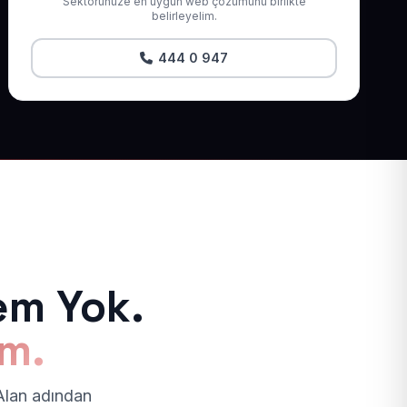
Sektörünüze en uygun web çözümünü birlikte
belirleyelim.
444 0 947
em Yok.
ım.
 Alan adından