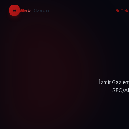
Web
Dizayn
Tek 
İzmir Gaziem
SEO/AE