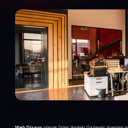
Web Dizayn
olarak İzmir ilindeki Gaziemir ilçesinin