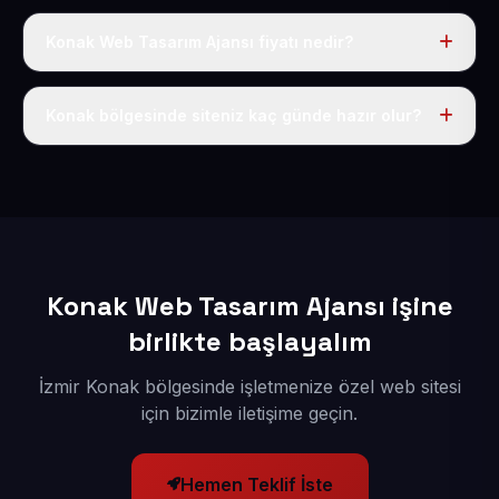
Konak Web Tasarım Ajansı fiyatı nedir?
Tek fiyat uygulanır: yıllık 50 USD + KDV. Bu bedele alan
adı, hosting, SSL ve temel SEO da dahildir.
Konak bölgesinde siteniz kaç günde hazır olur?
İçerikleriniz elimize geçtikten sonra siteniz 1-3 iş günü
içerisinde yayına alınır.
Konak Web Tasarım Ajansı işine
birlikte başlayalım
İzmir Konak bölgesinde işletmenize özel web sitesi
için bizimle iletişime geçin.
Hemen Teklif İste