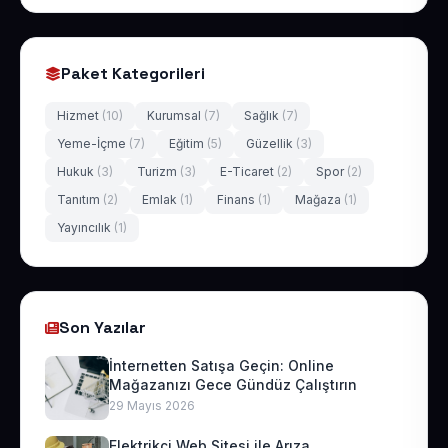
Paket Kategorileri
Hizmet
(10)
Kurumsal
(7)
Sağlık
(7)
Yeme-İçme
(7)
Eğitim
(5)
Güzellik
(3)
Hukuk
(3)
Turizm
(3)
E-Ticaret
(2)
Spor
(2)
Tanıtım
(2)
Emlak
(1)
Finans
(1)
Mağaza
(1)
Yayıncılık
(1)
Son Yazılar
İnternetten Satışa Geçin: Online
Mağazanızı Gece Gündüz Çalıştırın
29 Mayıs 2026
Elektrikçi Web Sitesi ile Arıza