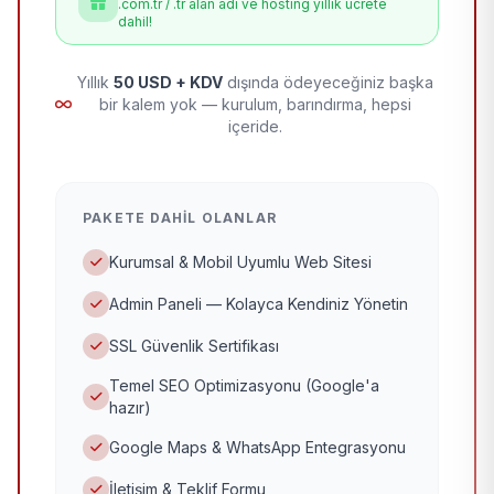
.com.tr / .tr alan adı ve hosting yıllık ücrete
dahil!
Yıllık
50 USD + KDV
dışında ödeyeceğiniz başka
bir kalem yok — kurulum, barındırma, hepsi
içeride.
PAKETE DAHIL OLANLAR
Kurumsal & Mobil Uyumlu Web Sitesi
Admin Paneli — Kolayca Kendiniz Yönetin
SSL Güvenlik Sertifikası
Temel SEO Optimizasyonu (Google'a
hazır)
Google Maps & WhatsApp Entegrasyonu
İletişim & Teklif Formu