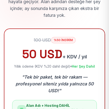
hayata geçiyor. Alan adından desteğe her şey
içinde; ay sonunda karşınıza çıkan ekstra bir
fatura yok.
100 USD
%50 İNDİRİM
50 USD
+ KDV / yıl
Yıllık ödeme (KDV %20 dahil değil)
Her Şey Dahil
"Tek bir paket, tek bir rakam —
profesyonel siteniz yılda yalnızca 50
USD!"
Alan Adı + Hosting DAHİL