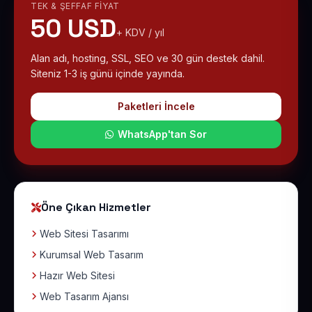
TEK & ŞEFFAF FIYAT
50 USD
+ KDV / yıl
Alan adı, hosting, SSL, SEO ve 30 gün destek dahil.
Siteniz 1-3 iş günü içinde yayında.
Paketleri İncele
WhatsApp'tan Sor
Öne Çıkan Hizmetler
Web Sitesi Tasarımı
Kurumsal Web Tasarım
Hazır Web Sitesi
Web Tasarım Ajansı