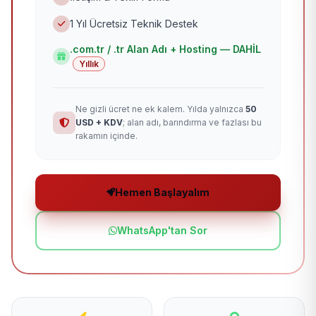
1 Yıl Ücretsiz Teknik Destek
.com.tr / .tr Alan Adı + Hosting — DAHİL
Yıllık
Ne gizli ücret ne ek kalem. Yılda yalnızca
50
USD + KDV
; alan adı, barındırma ve fazlası bu
rakamın içinde.
Hemen Başlayalım
WhatsApp'tan Sor