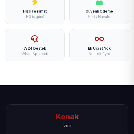
Hızlı Teslimat
Güvenli Ödeme
1-3 iş günü
Kart / Havale
7/24 Destek
Ek Ücret Yok
WhatsApp hattı
Net tek fiyat
Konak
İzmir