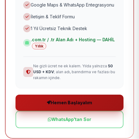
Google Maps & WhatsApp Entegrasyonu
İletişim & Teklif Formu
1 Yıl Ücretsiz Teknik Destek
.com.tr / .tr Alan Adı + Hosting — DAHİL
Yıllık
Ne gizli ücret ne ek kalem. Yılda yalnızca
50
USD + KDV
; alan adı, barındırma ve fazlası bu
rakamın içinde.
Hemen Başlayalım
WhatsApp'tan Sor