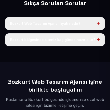
Sıkça Sorulan Sorular
Bozkurt Web Tasarım Ajansı fiyatı nedir?
Tek fiyat uygulanır: yıllık 50 USD + KDV. Bu bedele alan
adı, hosting, SSL ve temel SEO da dahildir.
Bozkurt bölgesinde siteniz kaç günde hazır olur?
İçerikleriniz elimize geçtikten sonra siteniz 1-3 iş günü
içerisinde yayına alınır.
Bozkurt Web Tasarım Ajansı işine
birlikte başlayalım
Kastamonu Bozkurt bölgesinde işletmenize özel web
sitesi için bizimle iletişime geçin.