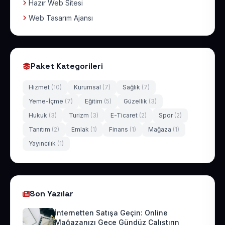
Hazır Web Sitesi
Web Tasarım Ajansı
Paket Kategorileri
Hizmet
(10)
Kurumsal
(7)
Sağlık
(7)
Yeme-İçme
(7)
Eğitim
(5)
Güzellik
(3)
Hukuk
(3)
Turizm
(3)
E-Ticaret
(2)
Spor
(2)
Tanıtım
(2)
Emlak
(1)
Finans
(1)
Mağaza
(1)
Yayıncılık
(1)
Son Yazılar
İnternetten Satışa Geçin: Online
Mağazanızı Gece Gündüz Çalıştırın