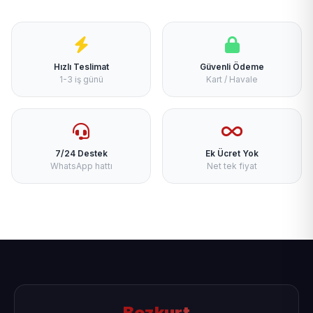
Hızlı Teslimat
Güvenli Ödeme
1-3 iş günü
Kart / Havale
7/24 Destek
Ek Ücret Yok
WhatsApp hattı
Net tek fiyat
Bozkurt