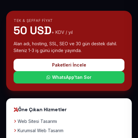
TEK & ŞEFFAF FIYAT
50 USD
+ KDV / yıl
Alan adı, hosting, SSL, SEO ve 30 gün destek dahil.
Siteniz 1-3 iş günü içinde yayında.
Paketleri İncele
WhatsApp'tan Sor
Öne Çıkan Hizmetler
Web Sitesi Tasarımı
Kurumsal Web Tasarım