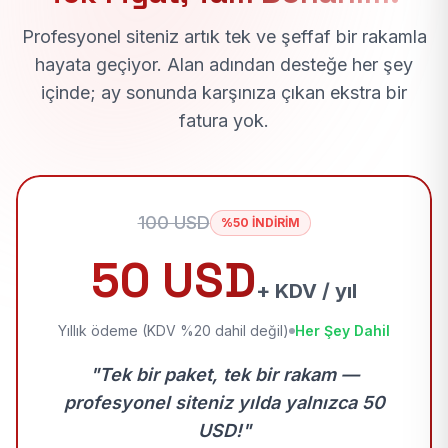
Profesyonel siteniz artık tek ve şeffaf bir rakamla
hayata geçiyor. Alan adından desteğe her şey
içinde; ay sonunda karşınıza çıkan ekstra bir
fatura yok.
100 USD
%50 İNDİRİM
50 USD
+ KDV / yıl
Yıllık ödeme (KDV %20 dahil değil)
Her Şey Dahil
"Tek bir paket, tek bir rakam —
profesyonel siteniz yılda yalnızca 50
USD!"