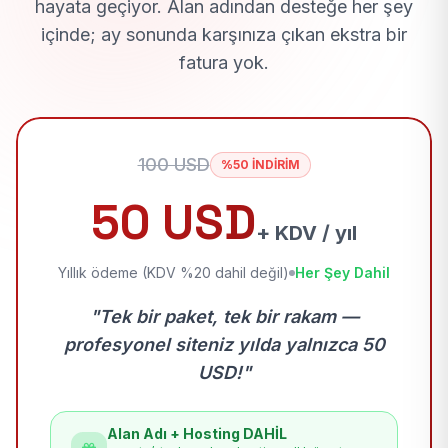
hayata geçiyor. Alan adından desteğe her şey
içinde; ay sonunda karşınıza çıkan ekstra bir
fatura yok.
100 USD
%50 İNDİRİM
50 USD
+ KDV / yıl
Yıllık ödeme (KDV %20 dahil değil)
Her Şey Dahil
"Tek bir paket, tek bir rakam —
profesyonel siteniz yılda yalnızca 50
USD!"
Alan Adı + Hosting DAHİL