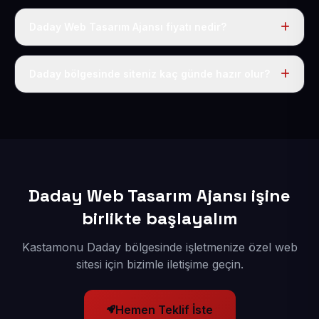
Daday Web Tasarım Ajansı fiyatı nedir?
Tek fiyat uygulanır: yıllık 50 USD + KDV. Bu bedele alan
adı, hosting, SSL ve temel SEO da dahildir.
Daday bölgesinde siteniz kaç günde hazır olur?
İçerikleriniz elimize geçtikten sonra siteniz 1-3 iş günü
içerisinde yayına alınır.
Daday Web Tasarım Ajansı işine
birlikte başlayalım
Kastamonu Daday bölgesinde işletmenize özel web
sitesi için bizimle iletişime geçin.
Hemen Teklif İste