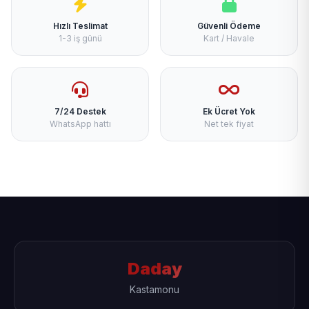
Hızlı Teslimat
Güvenli Ödeme
1-3 iş günü
Kart / Havale
7/24 Destek
Ek Ücret Yok
WhatsApp hattı
Net tek fiyat
Daday
Kastamonu