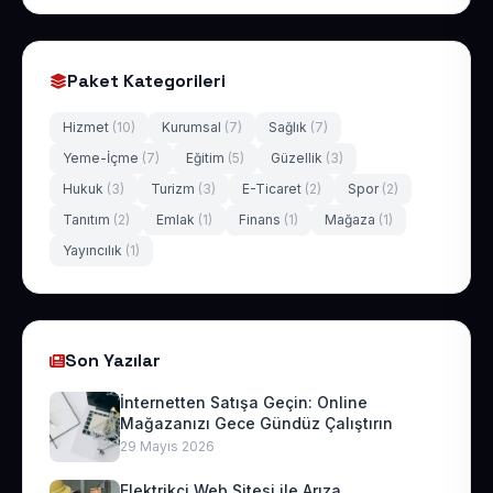
Paket Kategorileri
Hizmet
(10)
Kurumsal
(7)
Sağlık
(7)
Yeme-İçme
(7)
Eğitim
(5)
Güzellik
(3)
Hukuk
(3)
Turizm
(3)
E-Ticaret
(2)
Spor
(2)
Tanıtım
(2)
Emlak
(1)
Finans
(1)
Mağaza
(1)
Yayıncılık
(1)
Son Yazılar
İnternetten Satışa Geçin: Online
Mağazanızı Gece Gündüz Çalıştırın
29 Mayıs 2026
Elektrikçi Web Sitesi ile Arıza