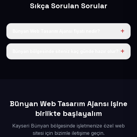
Sıkça Sorulan Sorular
Bünyan Web Tasarım Ajansı fiyatı nedir?
Tek fiyat uygulanır: yıllık 50 USD + KDV. Bu bedele alan
adı, hosting, SSL ve temel SEO da dahildir.
Bünyan bölgesinde siteniz kaç günde hazır olur?
İçerikleriniz elimize geçtikten sonra siteniz 1-3 iş günü
içerisinde yayına alınır.
Bünyan Web Tasarım Ajansı işine
birlikte başlayalım
Kayseri Bünyan bölgesinde işletmenize özel web
sitesi için bizimle iletişime geçin.