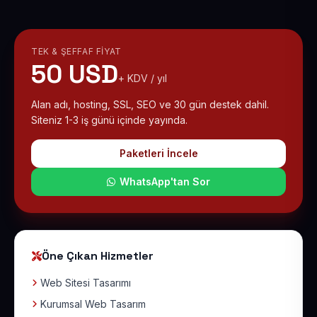
TEK & ŞEFFAF FIYAT
50 USD
+ KDV / yıl
Alan adı, hosting, SSL, SEO ve 30 gün destek dahil.
Siteniz 1-3 iş günü içinde yayında.
Paketleri İncele
WhatsApp'tan Sor
Öne Çıkan Hizmetler
Web Sitesi Tasarımı
Kurumsal Web Tasarım