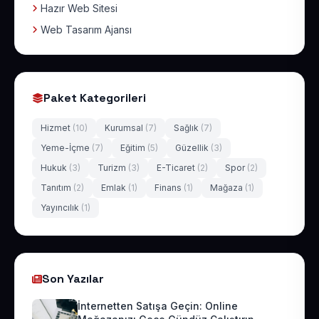
Hazır Web Sitesi
Web Tasarım Ajansı
Paket Kategorileri
Hizmet
(10)
Kurumsal
(7)
Sağlık
(7)
Yeme-İçme
(7)
Eğitim
(5)
Güzellik
(3)
Hukuk
(3)
Turizm
(3)
E-Ticaret
(2)
Spor
(2)
Tanıtım
(2)
Emlak
(1)
Finans
(1)
Mağaza
(1)
Yayıncılık
(1)
Son Yazılar
İnternetten Satışa Geçin: Online