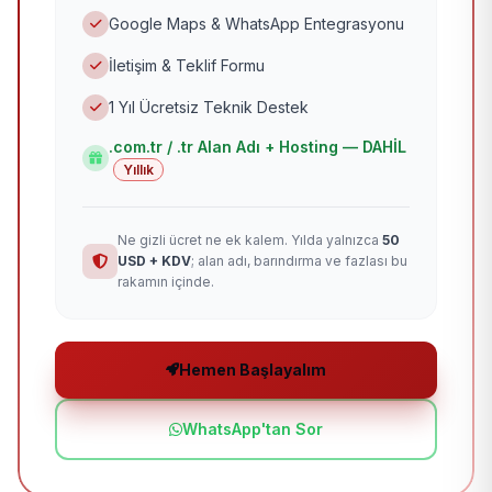
Google Maps & WhatsApp Entegrasyonu
İletişim & Teklif Formu
1 Yıl Ücretsiz Teknik Destek
.com.tr / .tr Alan Adı + Hosting — DAHİL
Yıllık
Ne gizli ücret ne ek kalem. Yılda yalnızca
50
USD + KDV
; alan adı, barındırma ve fazlası bu
rakamın içinde.
Hemen Başlayalım
WhatsApp'tan Sor