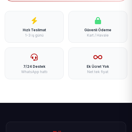
Hızlı Teslimat
Güvenli Ödeme
1-3 iş günü
Kart / Havale
7/24 Destek
Ek Ücret Yok
WhatsApp hattı
Net tek fiyat