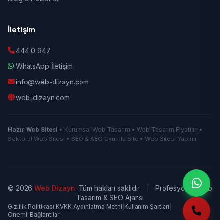
İletişim
444 0 947
WhatsApp İletişim
info@web-dizayn.com
web-dizayn.com
Hazır Web Sitesi
• Kurumsal Web Tasarım • Web Tasarım Fiyatları •
Sektörel Web Sitesi • SEO & AEO Uyumlu Site • Web Sitesi Yapımı
© 2026
Web Dizayn
. Tüm hakları saklıdır.
|
Profesyonel Web
Tasarım & SEO Ajansı
Gizlilik Politikası
|
KVKK Aydınlatma Metni
|
Kullanım Şartları
|
Önemli Bağlantılar