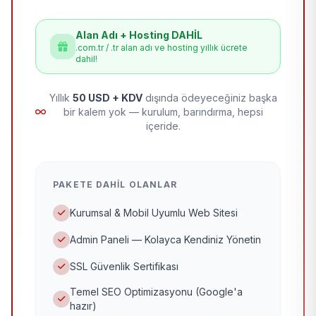
Alan Adı + Hosting DAHİL
.com.tr / .tr alan adı ve hosting yıllık ücrete
dahil!
Yıllık
50 USD + KDV
dışında ödeyeceğiniz başka
bir kalem yok — kurulum, barındırma, hepsi
içeride.
PAKETE DAHIL OLANLAR
Kurumsal & Mobil Uyumlu Web Sitesi
Admin Paneli — Kolayca Kendiniz Yönetin
SSL Güvenlik Sertifikası
Temel SEO Optimizasyonu (Google'a
hazır)