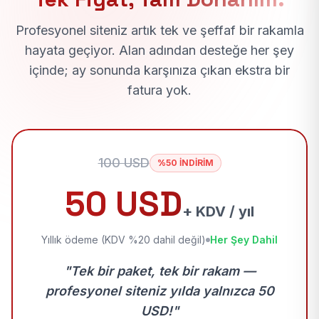
Profesyonel siteniz artık tek ve şeffaf bir rakamla
hayata geçiyor. Alan adından desteğe her şey
içinde; ay sonunda karşınıza çıkan ekstra bir
fatura yok.
100 USD
%50 İNDİRİM
50 USD
+ KDV / yıl
Yıllık ödeme (KDV %20 dahil değil)
Her Şey Dahil
"Tek bir paket, tek bir rakam —
profesyonel siteniz yılda yalnızca 50
USD!"