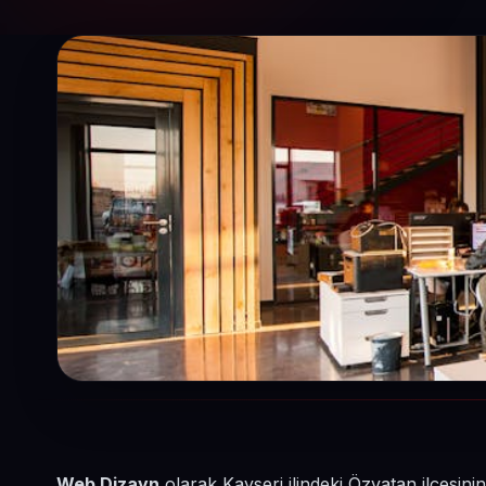
Web Dizayn
olarak Kayseri ilindeki Özvatan ilçesin