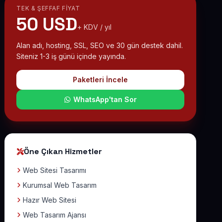
TEK & ŞEFFAF FIYAT
50 USD
+ KDV / yıl
Alan adı, hosting, SSL, SEO ve 30 gün destek dahil.
Siteniz 1-3 iş günü içinde yayında.
Paketleri İncele
WhatsApp'tan Sor
Öne Çıkan Hizmetler
Web Sitesi Tasarımı
Kurumsal Web Tasarım
Hazır Web Sitesi
Web Tasarım Ajansı