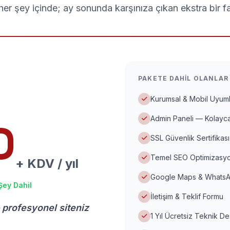
er şey içinde; ay sonunda karşınıza çıkan ekstra bir f
PAKETE DAHIL OLANLAR
Kurumsal & Mobil Uyuml
Admin Paneli — Kolayca
D
SSL Güvenlik Sertifikası
Temel SEO Optimizasyo
+ KDV / yıl
Google Maps & WhatsA
Şey Dahil
İletişim & Teklif Formu
 profesyonel siteniz
1 Yıl Ücretsiz Teknik D