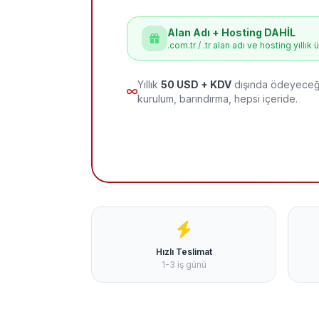
Alan Adı + Hosting DAHİL
.com.tr / .tr alan adı ve hosting yıllık 
Yıllık
50 USD + KDV
dışında ödeyeceği
kurulum, barındırma, hepsi içeride.
Hızlı Teslimat
1-3 iş günü