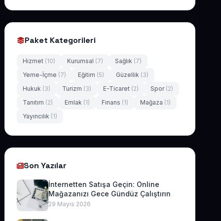
Paket Kategorileri
Hizmet
(10)
Kurumsal
(7)
Sağlık
(7)
Yeme-İçme
(7)
Eğitim
(5)
Güzellik
(3)
Hukuk
(3)
Turizm
(3)
E-Ticaret
(2)
Spor
(2)
Tanıtım
(2)
Emlak
(1)
Finans
(1)
Mağaza
(1)
Yayıncılık
(1)
Son Yazılar
İnternetten Satışa Geçin: Online
Mağazanızı Gece Gündüz Çalıştırın
29 Mayıs 2026