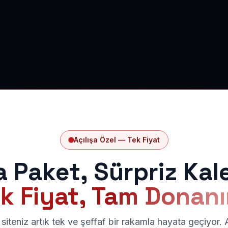
Açılışa Özel — Tek Fiyat
a Paket, Sürpriz Kal
k Fiyat, Tam Donan
siteniz artık tek ve şeffaf bir rakamla hayata geçiyor.