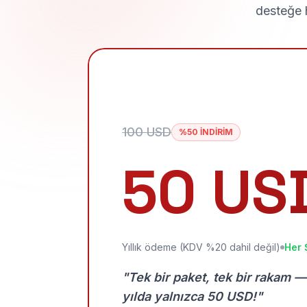
desteğe h
100 USD
%50 İNDİRİM
50 US
Yıllık ödeme (KDV %20 dahil değil)
Her 
"Tek bir paket, tek bir rakam —
yılda yalnızca 50 USD!"