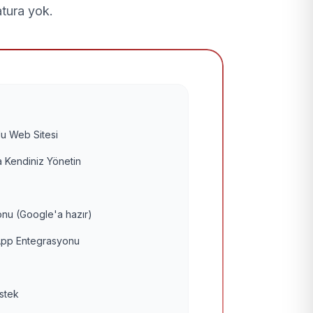
atura yok.
u Web Sitesi
 Kendiniz Yönetin
nu (Google'a hazır)
pp Entegrasyonu
estek