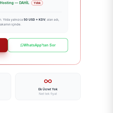
 + Hosting — DAHİL
Yıllık
m. Yılda yalnızca
50 USD + KDV
; alan adı,
rakamın içinde.
WhatsApp'tan Sor
Ek Ücret Yok
Net tek fiyat