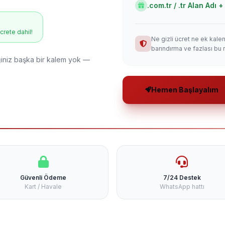
.com.tr / .tr Alan Adı
ücrete dahil!
Ne gizli ücret ne ek kale
barındırma ve fazlası bu 
niz başka bir kalem yok —
Hemen Başlayalım
Güvenli Ödeme
7/24 Destek
Kart / Havale
WhatsApp hattı