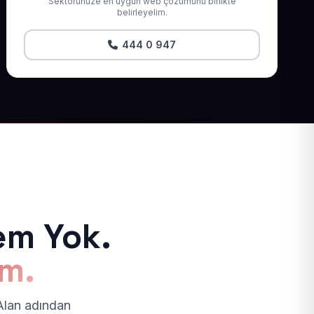
Sektörünüze en uygun web çözümünü birlikte
belirleyelim.
444 0 947
em Yok.
ım.
 Alan adından