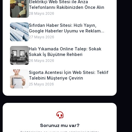
Elektrikçi Web Sitesi ile Arıza
Telefonlarını Rakibinizden Önce Alın
28 Mayıs 2026
Sıfırdan Haber Sitesi: Hızlı Yayın,
Google Haberler Uyumu ve Reklam
Geliri
27 Mayıs 2026
Halı Yıkamada Online Talep: Sokak
Sokak İş Büyütme Rehberi
26 Mayıs 2026
Sigorta Acentesi İçin Web Sitesi: Teklif
Talebini Müşteriye Çevirin
25 Mayıs 2026
Sorunuz mu var?