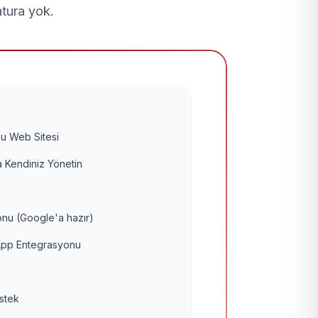
atura yok.
u Web Sitesi
 Kendiniz Yönetin
nu (Google'a hazır)
pp Entegrasyonu
estek