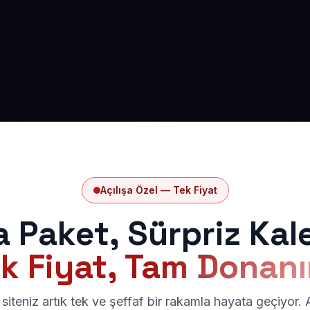
Açılışa Özel — Tek Fiyat
a Paket, Sürpriz Kal
k Fiyat, Tam Donan
siteniz artık tek ve şeffaf bir rakamla hayata geçiyor.