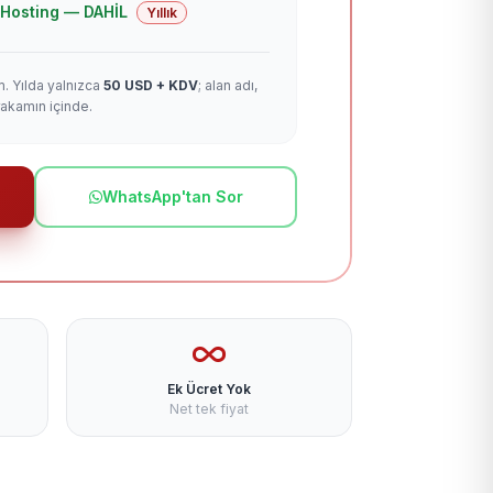
 + Hosting — DAHİL
Yıllık
m. Yılda yalnızca
50 USD + KDV
; alan adı,
rakamın içinde.
WhatsApp'tan Sor
Ek Ücret Yok
Net tek fiyat