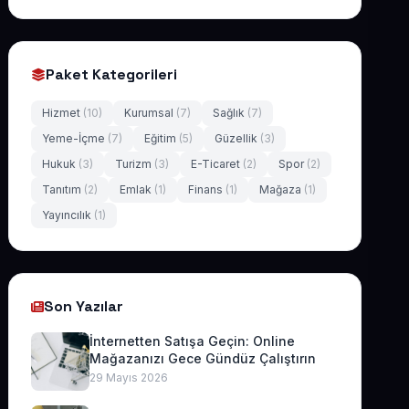
Paket Kategorileri
Hizmet
(10)
Kurumsal
(7)
Sağlık
(7)
Yeme-İçme
(7)
Eğitim
(5)
Güzellik
(3)
Hukuk
(3)
Turizm
(3)
E-Ticaret
(2)
Spor
(2)
Tanıtım
(2)
Emlak
(1)
Finans
(1)
Mağaza
(1)
Yayıncılık
(1)
Son Yazılar
İnternetten Satışa Geçin: Online
Mağazanızı Gece Gündüz Çalıştırın
29 Mayıs 2026