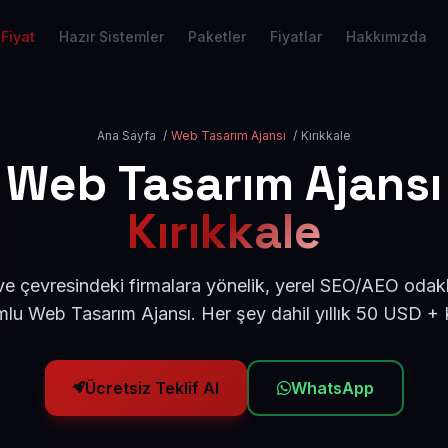
Fiyat
Hazır Sistemler
Paketler
Fiyatlar
Hakkımızda
Ana Sayfa
/
Web Tasarım Ajansı
/
Kırıkkale
Web Tasarım Ajansı
Kırıkkale
 ve çevresindeki firmalara yönelik, yerel SEO/AEO odakl
lu Web Tasarım Ajansı. Her şey dahil yıllık 50 USD +
Ücretsiz Teklif Al
WhatsApp