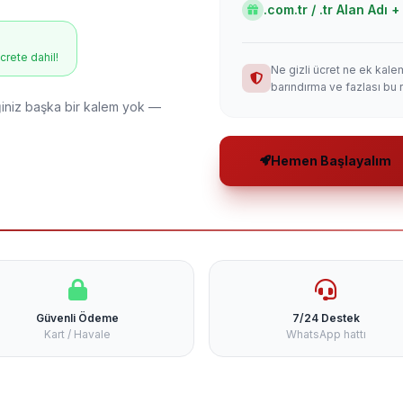
.com.tr / .tr Alan Adı
ücrete dahil!
Ne gizli ücret ne ek kale
barındırma ve fazlası bu 
niz başka bir kalem yok —
Hemen Başlayalım
Güvenli Ödeme
7/24 Destek
Kart / Havale
WhatsApp hattı