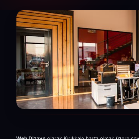
Web Dizayn
olarak Kırıkkale başta olmak üzere çevr