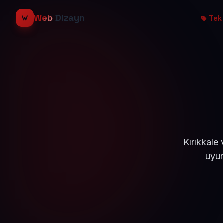
Web
Dizayn
Tek 
Kırıkkale
uyum