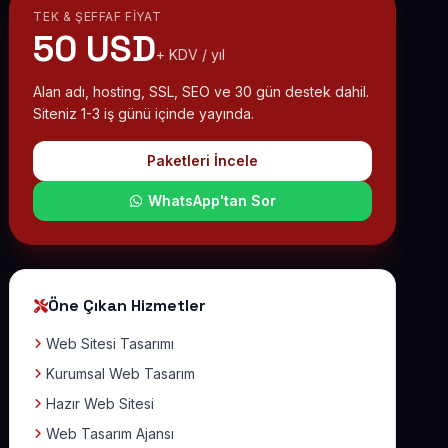
TEK & ŞEFFAF FIYAT
50 USD
+ KDV / yıl
Alan adı, hosting, SSL, SEO ve 30 gün destek dahil.
Siteniz 1-3 iş günü içinde yayında.
Paketleri İncele
WhatsApp'tan Sor
Öne Çıkan Hizmetler
Web Sitesi Tasarımı
Kurumsal Web Tasarım
Hazır Web Sitesi
Web Tasarım Ajansı