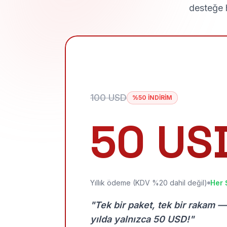
desteğe h
100 USD
%50 İNDİRİM
50 US
Yıllık ödeme (KDV %20 dahil değil)
Her 
"Tek bir paket, tek bir rakam —
yılda yalnızca 50 USD!"