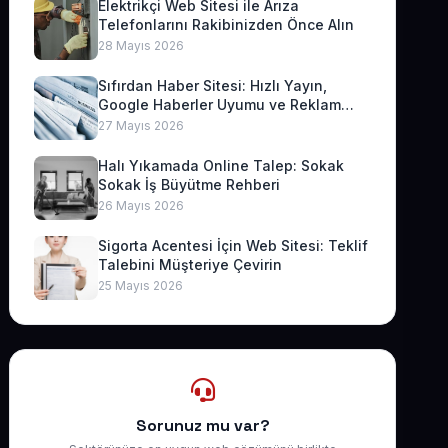
Elektrikçi Web Sitesi ile Arıza
Telefonlarını Rakibinizden Önce Alın
28 Mayıs 2026
Sıfırdan Haber Sitesi: Hızlı Yayın,
Google Haberler Uyumu ve Reklam
Geliri
27 Mayıs 2026
Halı Yıkamada Online Talep: Sokak
Sokak İş Büyütme Rehberi
26 Mayıs 2026
Sigorta Acentesi İçin Web Sitesi: Teklif
Talebini Müşteriye Çevirin
25 Mayıs 2026
Sorunuz mu var?