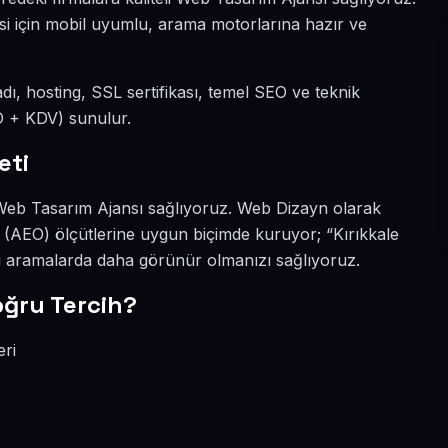
mesi için mobil uyumlu, arama motorlarına hazır ve
 adı, hosting, SSL sertifikası, temel SEO ve teknik
SD + KDV) sunulur.
eti
li Web Tasarım Ajansı sağlıyoruz. Web Dizayn olarak
â (AEO) ölçütlerine uygun biçimde kuruyor; “Kırıkkale
bi aramalarda daha görünür olmanızı sağlıyoruz.
oğru Tercih?
eri