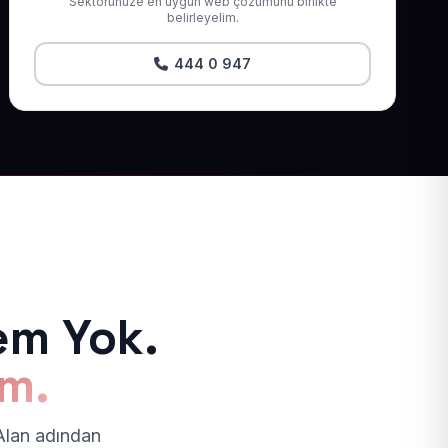
Sektörünüze en uygun web çözümünü birlikte
belirleyelim.
444 0 947
em Yok.
ım.
 Alan adından