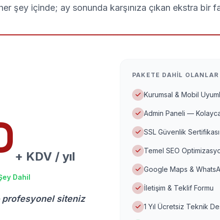
er şey içinde; ay sonunda karşınıza çıkan ekstra bir f
PAKETE DAHIL OLANLAR
Kurumsal & Mobil Uyuml
Admin Paneli — Kolayca
D
SSL Güvenlik Sertifikası
Temel SEO Optimizasyo
+ KDV / yıl
Google Maps & WhatsA
Şey Dahil
İletişim & Teklif Formu
 profesyonel siteniz
1 Yıl Ücretsiz Teknik D