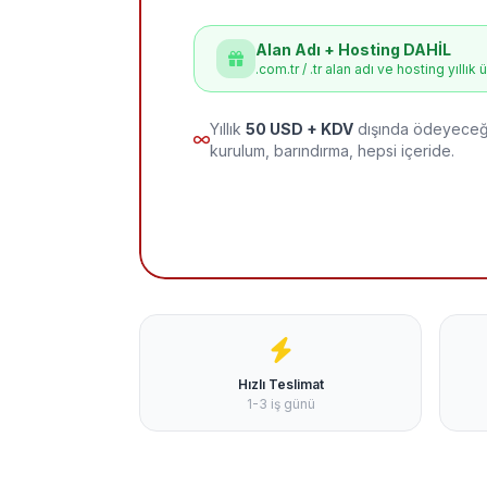
Alan Adı + Hosting DAHİL
.com.tr / .tr alan adı ve hosting yıllık 
Yıllık
50 USD + KDV
dışında ödeyeceği
kurulum, barındırma, hepsi içeride.
Hızlı Teslimat
1-3 iş günü