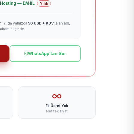
 + Hosting — DAHİL
Yıllık
m. Yılda yalnızca
50 USD + KDV
; alan adı,
rakamın içinde.
WhatsApp'tan Sor
Ek Ücret Yok
Net tek fiyat