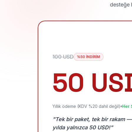
desteğe h
100 USD
%50 İNDİRİM
50 US
Yıllık ödeme (KDV %20 dahil değil)
Her 
"Tek bir paket, tek bir rakam —
yılda yalnızca 50 USD!"