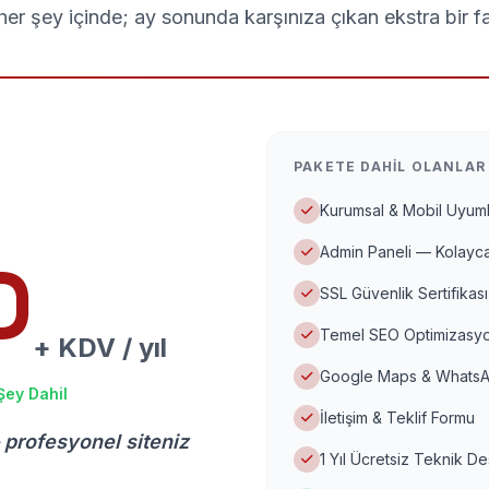
er şey içinde; ay sonunda karşınıza çıkan ekstra bir f
PAKETE DAHIL OLANLAR
Kurumsal & Mobil Uyuml
Admin Paneli — Kolayca
D
SSL Güvenlik Sertifikası
Temel SEO Optimizasyo
+ KDV / yıl
Google Maps & WhatsA
Şey Dahil
İletişim & Teklif Formu
 profesyonel siteniz
1 Yıl Ücretsiz Teknik D