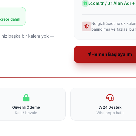
.com.tr / .tr Alan Adı
ücrete dahil!
Ne gizli ücret ne ek kale
barındırma ve fazlası bu 
niz başka bir kalem yok —
Hemen Başlayalım
Güvenli Ödeme
7/24 Destek
Kart / Havale
WhatsApp hattı