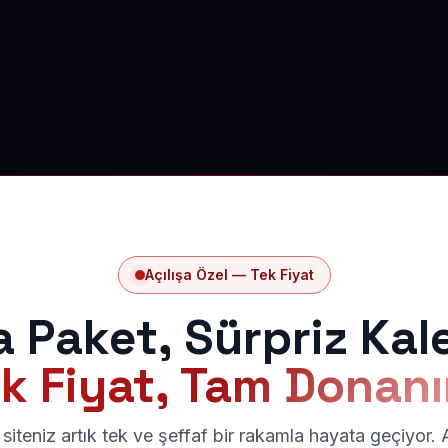
Açılışa Özel — Tek Fiyat
a Paket, Sürpriz Kal
k Fiyat, Tam Donan
siteniz artık tek ve şeffaf bir rakamla hayata geçiyor.