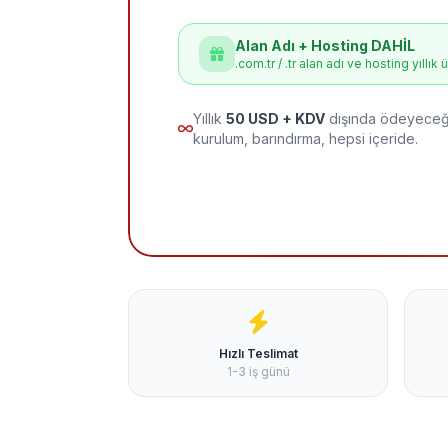
Alan Adı + Hosting DAHİL
.com.tr / .tr alan adı ve hosting yıllık 
Yıllık
50 USD + KDV
dışında ödeyeceği
kurulum, barındırma, hepsi içeride.
Hızlı Teslimat
1-3 iş günü