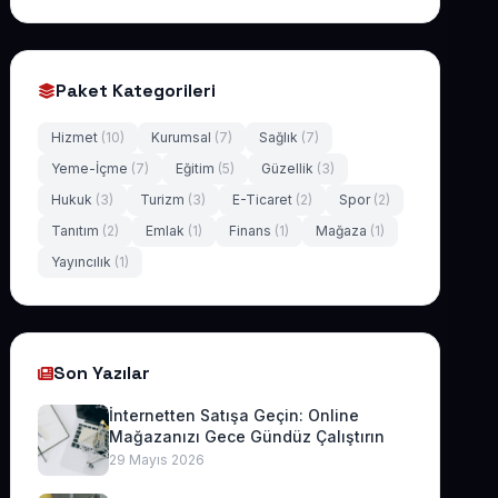
Paket Kategorileri
Hizmet
(10)
Kurumsal
(7)
Sağlık
(7)
Yeme-İçme
(7)
Eğitim
(5)
Güzellik
(3)
Hukuk
(3)
Turizm
(3)
E-Ticaret
(2)
Spor
(2)
Tanıtım
(2)
Emlak
(1)
Finans
(1)
Mağaza
(1)
Yayıncılık
(1)
Son Yazılar
İnternetten Satışa Geçin: Online
Mağazanızı Gece Gündüz Çalıştırın
29 Mayıs 2026