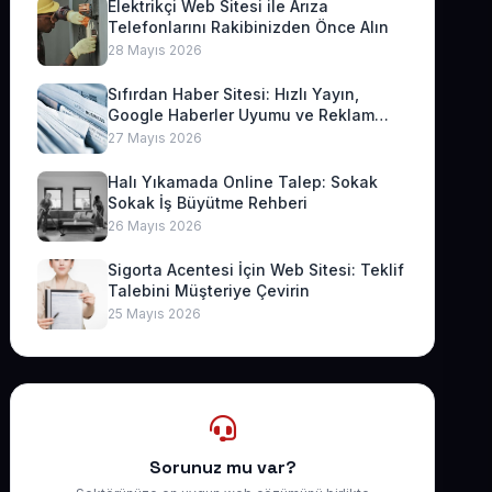
Elektrikçi Web Sitesi ile Arıza
Telefonlarını Rakibinizden Önce Alın
28 Mayıs 2026
Sıfırdan Haber Sitesi: Hızlı Yayın,
Google Haberler Uyumu ve Reklam
Geliri
27 Mayıs 2026
Halı Yıkamada Online Talep: Sokak
Sokak İş Büyütme Rehberi
26 Mayıs 2026
Sigorta Acentesi İçin Web Sitesi: Teklif
Talebini Müşteriye Çevirin
25 Mayıs 2026
Sorunuz mu var?