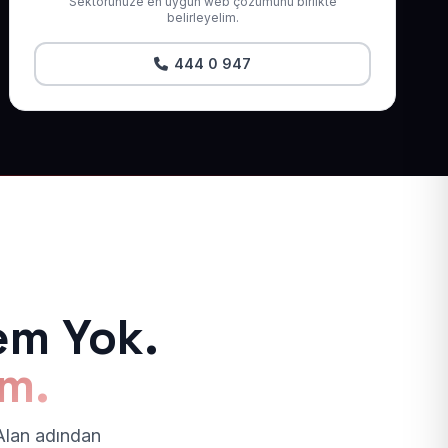
Sektörünüze en uygun web çözümünü birlikte
belirleyelim.
444 0 947
em Yok.
ım.
 Alan adından