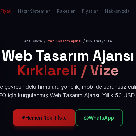
Fiyat
Hazır Sistemler
Paketler
Fiyatlar
Hakkımızda
Ana Sayfa
/
Web Tasarım Ajansı
/
Kırklareli / Vize
Web Tasarım Ajansı
Kırklareli / Vize
ize çevresindeki firmalara yönelik, mobilde sorunsuz çal
O için kurgulanmış Web Tasarım Ajansı. Yıllık 50 USD
Hemen Teklif İste
WhatsApp