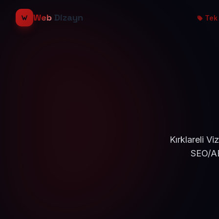
Web
Dizayn
Tek 
Kırklareli V
SEO/AE