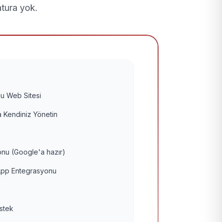
atura yok.
u Web Sitesi
 Kendiniz Yönetin
nu (Google'a hazır)
pp Entegrasyonu
estek