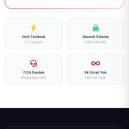
Hızlı Teslimat
Güvenli Ödeme
1-3 iş günü
Kart / Havale
7/24 Destek
Ek Ücret Yok
WhatsApp hattı
Net tek fiyat