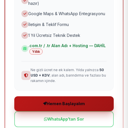
hazır)
Google Maps & WhatsApp Entegrasyonu
İletişim & Teklif Formu
1 Yıl Ücretsiz Teknik Destek
.com.tr / .tr Alan Adı + Hosting — DAHİL
Yıllık
Ne gizli ücret ne ek kalem. Yılda yalnızca
50
USD + KDV
; alan adı, barındırma ve fazlası bu
rakamın içinde.
Hemen Başlayalım
WhatsApp'tan Sor