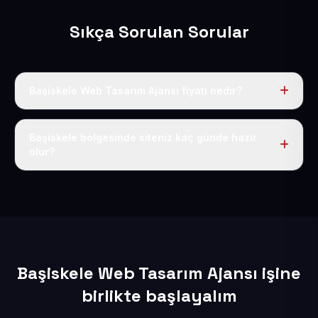
Sıkça Sorulan Sorular
Başiskele Web Tasarım Ajansı fiyatı nedir?
Tek fiyat uygulanır: yıllık 50 USD + KDV. Bu bedele alan
adı, hosting, SSL ve temel SEO da dahildir.
Başiskele bölgesinde siteniz kaç günde hazır
olur?
İçerikleriniz elimize geçtikten sonra siteniz 1-3 iş günü
içerisinde yayına alınır.
Başiskele Web Tasarım Ajansı işine
birlikte başlayalım