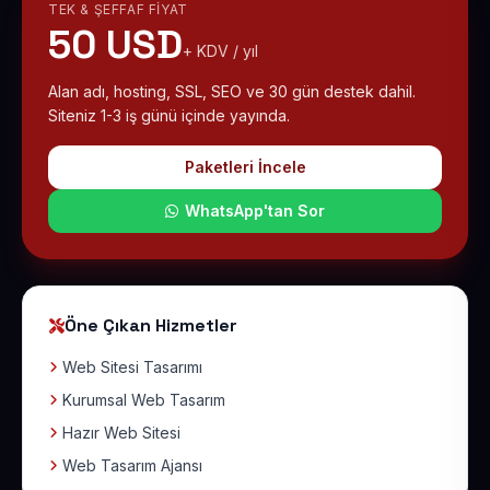
TEK & ŞEFFAF FIYAT
50 USD
+ KDV / yıl
Alan adı, hosting, SSL, SEO ve 30 gün destek dahil.
Siteniz 1-3 iş günü içinde yayında.
Paketleri İncele
WhatsApp'tan Sor
Öne Çıkan Hizmetler
Web Sitesi Tasarımı
Kurumsal Web Tasarım
Hazır Web Sitesi
Web Tasarım Ajansı