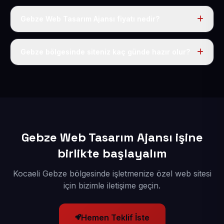
Gebze Web Tasarım Ajansı fiyatı nedir?
Tek fiyat uygulanır: yıllık 50 USD + KDV. Bu bedele alan
adı, hosting, SSL ve temel SEO da dahildir.
Gebze bölgesinde siteniz kaç günde hazır olur?
İçerikleriniz elimize geçtikten sonra siteniz 1-3 iş günü
içerisinde yayına alınır.
Gebze Web Tasarım Ajansı işine
birlikte başlayalım
Kocaeli Gebze bölgesinde işletmenize özel web sitesi
için bizimle iletişime geçin.
Hemen Teklif İste