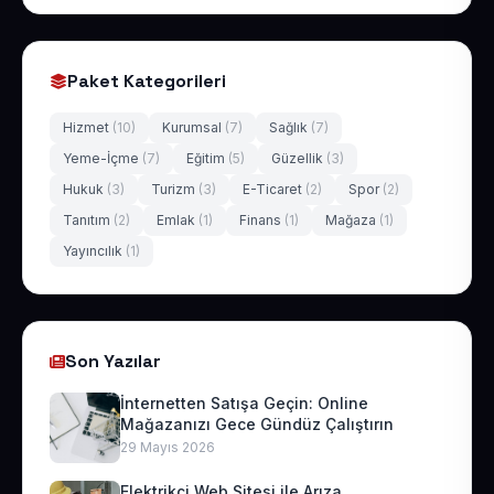
Paket Kategorileri
Hizmet
(10)
Kurumsal
(7)
Sağlık
(7)
Yeme-İçme
(7)
Eğitim
(5)
Güzellik
(3)
Hukuk
(3)
Turizm
(3)
E-Ticaret
(2)
Spor
(2)
Tanıtım
(2)
Emlak
(1)
Finans
(1)
Mağaza
(1)
Yayıncılık
(1)
Son Yazılar
İnternetten Satışa Geçin: Online
Mağazanızı Gece Gündüz Çalıştırın
29 Mayıs 2026
Elektrikçi Web Sitesi ile Arıza