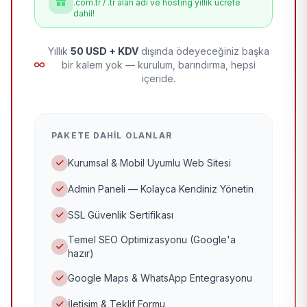
.com.tr / .tr alan adı ve hosting yıllık ücrete
dahil!
Yıllık
50 USD + KDV
dışında ödeyeceğiniz başka
bir kalem yok — kurulum, barındırma, hepsi
içeride.
PAKETE DAHIL OLANLAR
Kurumsal & Mobil Uyumlu Web Sitesi
Admin Paneli — Kolayca Kendiniz Yönetin
SSL Güvenlik Sertifikası
Temel SEO Optimizasyonu (Google'a
hazır)
Google Maps & WhatsApp Entegrasyonu
İletişim & Teklif Formu