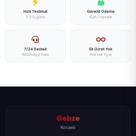
Hızlı Teslimat
Güvenli Ödeme
1-3 iş günü
Kart / Havale
7/24 Destek
Ek Ücret Yok
WhatsApp hattı
Net tek fiyat
Gebze
Kocaeli