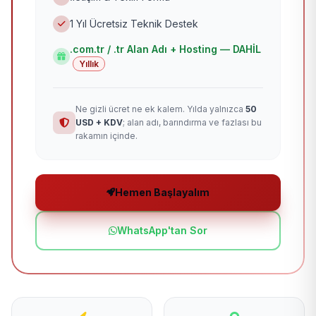
1 Yıl Ücretsiz Teknik Destek
.com.tr / .tr Alan Adı + Hosting — DAHİL
Yıllık
Ne gizli ücret ne ek kalem. Yılda yalnızca
50
USD + KDV
; alan adı, barındırma ve fazlası bu
rakamın içinde.
Hemen Başlayalım
WhatsApp'tan Sor