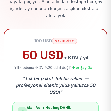
hayata geçiyor. Alan adından desteğe her şey
içinde; ay sonunda karşınıza çıkan ekstra bir
fatura yok.
100 USD
%50 İNDİRİM
50 USD
+ KDV / yıl
Yıllık ödeme (KDV %20 dahil değil)
Her Şey Dahil
"Tek bir paket, tek bir rakam —
profesyonel siteniz yılda yalnızca 50
USD!"
Alan Adı + Hosting DAHİL