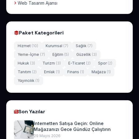
Web Tasarım Ajansı
Paket Kategorileri
Hizmet
(10)
Kurumsal
(7)
Sağlık
(7)
Yeme-İçme
(7)
Eğitim
(5)
Güzellik
(3)
Hukuk
(3)
Turizm
(3)
E-Ticaret
(2)
Spor
(2)
Tanıtım
(2)
Emlak
(1)
Finans
(1)
Mağaza
(1)
Yayıncılık
(1)
Son Yazılar
İnternetten Satışa Geçin: Online
Mağazanızı Gece Gündüz Çalıştırın
29 Mayıs 2026