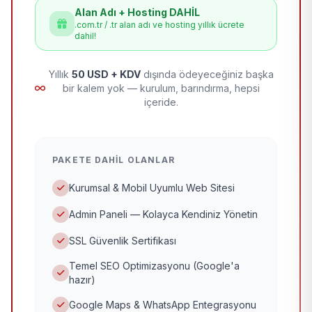
Alan Adı + Hosting DAHİL
.com.tr / .tr alan adı ve hosting yıllık ücrete
dahil!
Yıllık
50 USD + KDV
dışında ödeyeceğiniz başka
bir kalem yok — kurulum, barındırma, hepsi
içeride.
PAKETE DAHIL OLANLAR
Kurumsal & Mobil Uyumlu Web Sitesi
Admin Paneli — Kolayca Kendiniz Yönetin
SSL Güvenlik Sertifikası
Temel SEO Optimizasyonu (Google'a
hazır)
Google Maps & WhatsApp Entegrasyonu