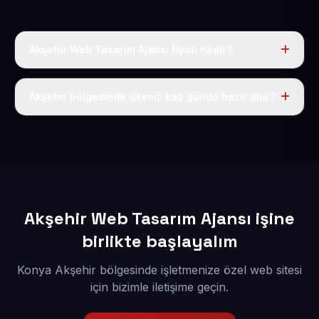
Akşehir Web Tasarım Ajansı fiyatı nedir?
Tek fiyat uygulanır: yıllık 50 USD + KDV. Bu bedele alan
adı, hosting, SSL ve temel SEO da dahildir.
Akşehir bölgesinde siteniz kaç günde hazır olur?
İçerikleriniz elimize geçtikten sonra siteniz 1-3 iş günü
içerisinde yayına alınır.
Akşehir Web Tasarım Ajansı işine
birlikte başlayalım
Konya Akşehir bölgesinde işletmenize özel web sitesi
için bizimle iletişime geçin.