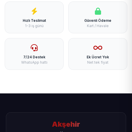
Hızlı Teslimat
Güvenli Ödeme
1-3 iş günü
Kart / Havale
7/24 Destek
Ek Ücret Yok
WhatsApp hattı
Net tek fiyat
Akşehir