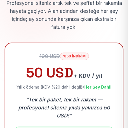
Profesyonel siteniz artık tek ve şeffaf bir rakamla
hayata geçiyor. Alan adından desteğe her şey
içinde; ay sonunda karşınıza çıkan ekstra bir
fatura yok.
100 USD
%50 İNDİRİM
50 USD
+ KDV / yıl
Yıllık ödeme (KDV %20 dahil değil)
Her Şey Dahil
"Tek bir paket, tek bir rakam —
profesyonel siteniz yılda yalnızca 50
USD!"