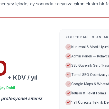
er şey içinde; ay sonunda karşınıza çıkan ekstra bir f
PAKETE DAHIL OLANLAR
Kurumsal & Mobil Uyuml
Admin Paneli — Kolayca
D
SSL Güvenlik Sertifikası
Temel SEO Optimizasyo
+ KDV / yıl
Google Maps & WhatsA
Şey Dahil
İletişim & Teklif Formu
 profesyonel siteniz
1 Yıl Ücretsiz Teknik D