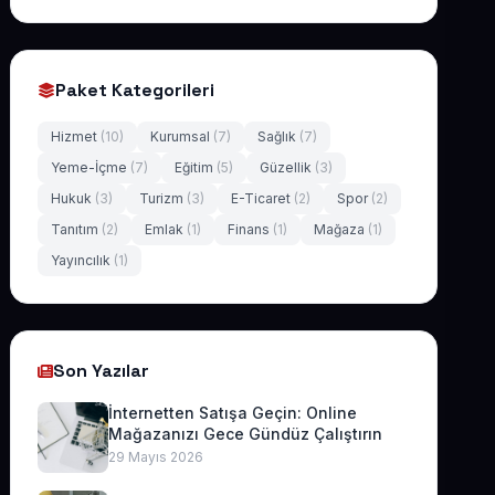
Paket Kategorileri
Hizmet
(10)
Kurumsal
(7)
Sağlık
(7)
Yeme-İçme
(7)
Eğitim
(5)
Güzellik
(3)
Hukuk
(3)
Turizm
(3)
E-Ticaret
(2)
Spor
(2)
Tanıtım
(2)
Emlak
(1)
Finans
(1)
Mağaza
(1)
Yayıncılık
(1)
Son Yazılar
İnternetten Satışa Geçin: Online
Mağazanızı Gece Gündüz Çalıştırın
29 Mayıs 2026