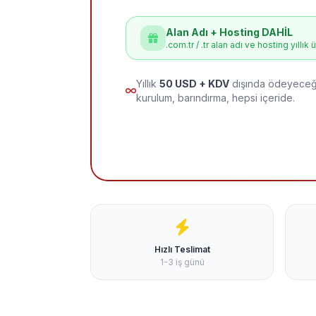
Alan Adı + Hosting DAHİL
.com.tr / .tr alan adı ve hosting yıllık 
Yıllık
50 USD + KDV
dışında ödeyeceği
kurulum, barındırma, hepsi içeride.
Hızlı Teslimat
1-3 iş günü