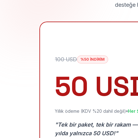
desteğe h
100 USD
%50 İNDİRİM
50 US
Yıllık ödeme (KDV %20 dahil değil)
Her 
"Tek bir paket, tek bir rakam —
yılda yalnızca 50 USD!"