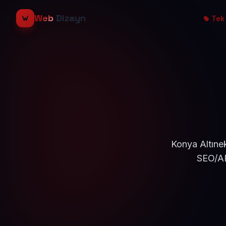
Web
Dizayn
Tek 
Konya Altınek
SEO/AE