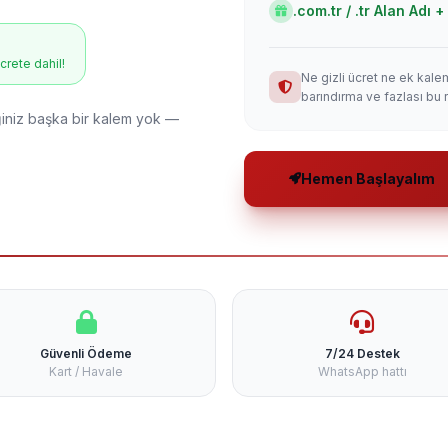
.com.tr / .tr Alan Adı
ücrete dahil!
Ne gizli ücret ne ek kale
barındırma ve fazlası bu 
niz başka bir kalem yok —
Hemen Başlayalım
Güvenli Ödeme
7/24 Destek
Kart / Havale
WhatsApp hattı