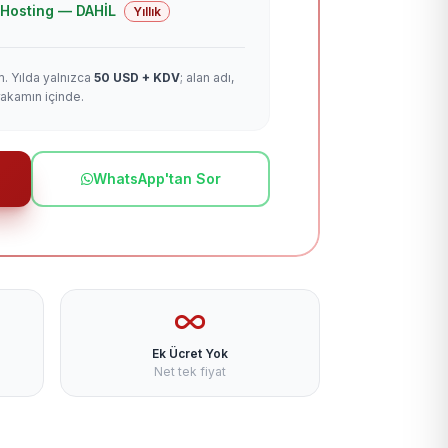
 + Hosting — DAHİL
Yıllık
m. Yılda yalnızca
50 USD + KDV
; alan adı,
rakamın içinde.
WhatsApp'tan Sor
Ek Ücret Yok
Net tek fiyat