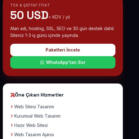
TEK & ŞEFFAF FIYAT
50 USD
+ KDV / yıl
Alan adı, hosting, SSL, SEO ve 30 gün destek dahil.
Siteniz 1-3 iş günü içinde yayında.
Paketleri İncele
WhatsApp'tan Sor
Öne Çıkan Hizmetler
Web Sitesi Tasarımı
Kurumsal Web Tasarım
Hazır Web Sitesi
Web Tasarım Ajansı