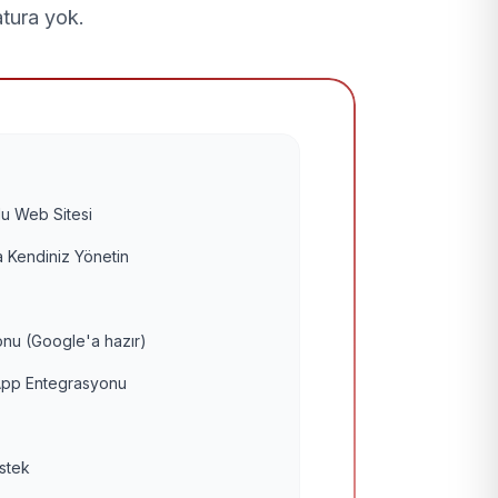
atura yok.
u Web Sitesi
 Kendiniz Yönetin
nu (Google'a hazır)
pp Entegrasyonu
estek