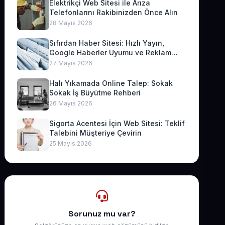
Elektrikçi Web Sitesi ile Arıza
Telefonlarını Rakibinizden Önce Alın
28 Mayıs 2026
Sıfırdan Haber Sitesi: Hızlı Yayın,
Google Haberler Uyumu ve Reklam
Geliri
27 Mayıs 2026
Halı Yıkamada Online Talep: Sokak
Sokak İş Büyütme Rehberi
26 Mayıs 2026
Sigorta Acentesi İçin Web Sitesi: Teklif
Talebini Müşteriye Çevirin
25 Mayıs 2026
Sorunuz mu var?