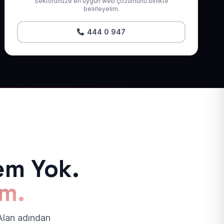
Sektörünüze en uygun web çözümünü birlikte
belirleyelim.
444 0 947
em Yok.
ım.
 Alan adından