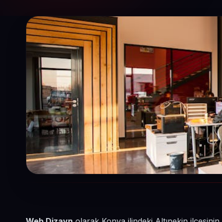
Web Dizayn
olarak Konya ilindeki Altınekin ilçesin