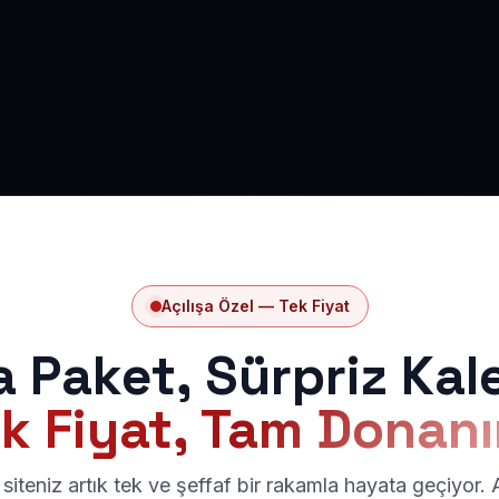
Açılışa Özel — Tek Fiyat
a Paket, Sürpriz Kal
k Fiyat, Tam Donan
siteniz artık tek ve şeffaf bir rakamla hayata geçiyor.