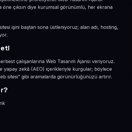
yada öne çıksın diye kurumsal görünümlü, her ekrana
itesi işini baştan sona üstleniyoruz; alan adı, hosting,
yor.
eti
 serbest çalışanlarına Web Tasarım Ajansı veriyoruz.
e yapay zekâ (AEO) içerikleriyle kurgular; böylece
eb sitesi” gibi aramalarda görünürlüğünüzü artırır.
ır?
rik