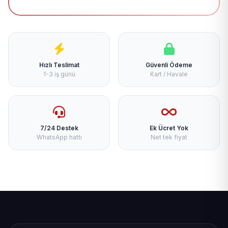
Hızlı Teslimat
Güvenli Ödeme
1-3 iş günü
Kart / Havale
7/24 Destek
Ek Ücret Yok
WhatsApp hattı
Net tek fiyat