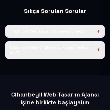
Sıkça Sorulan Sorular
Cihanbeyli Web Tasarım Ajansı fiyatı nedir?
Tek fiyat uygulanır: yıllık 50 USD + KDV. Bu bedele alan
adı, hosting, SSL ve temel SEO da dahildir.
Cihanbeyli bölgesinde siteniz kaç günde hazır
olur?
İçerikleriniz elimize geçtikten sonra siteniz 1-3 iş günü
içerisinde yayına alınır.
Cihanbeyli Web Tasarım Ajansı
işine birlikte başlayalım