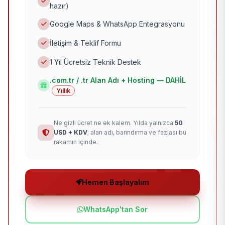
hazır)
Google Maps & WhatsApp Entegrasyonu
İletişim & Teklif Formu
1 Yıl Ücretsiz Teknik Destek
.com.tr / .tr Alan Adı + Hosting — DAHİL
Yıllık
Ne gizli ücret ne ek kalem. Yılda yalnızca
50
USD + KDV
; alan adı, barındırma ve fazlası bu
rakamın içinde.
Hemen Başlayalım
WhatsApp'tan Sor