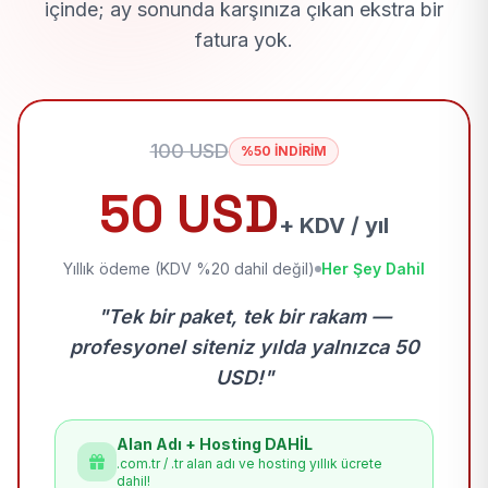
içinde; ay sonunda karşınıza çıkan ekstra bir
fatura yok.
100 USD
%50 İNDİRİM
50 USD
+ KDV / yıl
Yıllık ödeme (KDV %20 dahil değil)
Her Şey Dahil
"Tek bir paket, tek bir rakam —
profesyonel siteniz yılda yalnızca 50
USD!"
Alan Adı + Hosting DAHİL
.com.tr / .tr alan adı ve hosting yıllık ücrete
dahil!