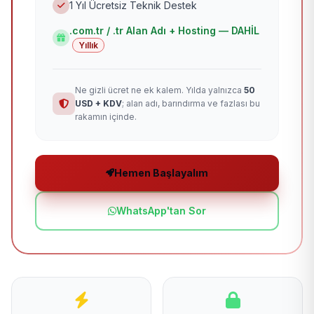
1 Yıl Ücretsiz Teknik Destek
.com.tr / .tr Alan Adı + Hosting — DAHİL
Yıllık
Ne gizli ücret ne ek kalem. Yılda yalnızca
50
USD + KDV
; alan adı, barındırma ve fazlası bu
rakamın içinde.
Hemen Başlayalım
WhatsApp'tan Sor