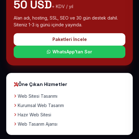
50 USD
+ KDV / yıl
Alan adı, hosting, SSL, SEO ve 30 gün destek dahil.
Siteniz 1-3 iş günü içinde yayında.
Paketleri İncele
WhatsApp'tan Sor
Öne Çıkan Hizmetler
Web Sitesi Tasarımı
Kurumsal Web Tasarım
Hazır Web Sitesi
Web Tasarım Ajansı