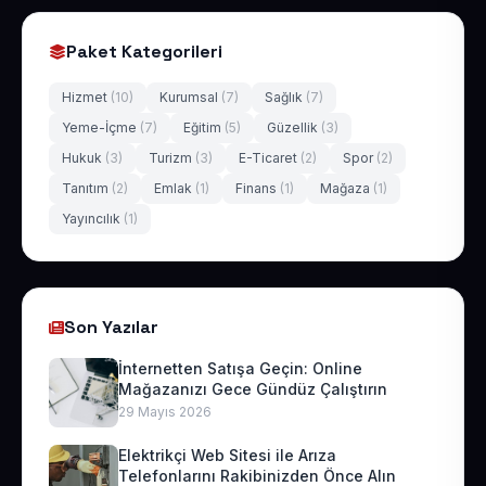
Paket Kategorileri
Hizmet
(10)
Kurumsal
(7)
Sağlık
(7)
Yeme-İçme
(7)
Eğitim
(5)
Güzellik
(3)
Hukuk
(3)
Turizm
(3)
E-Ticaret
(2)
Spor
(2)
Tanıtım
(2)
Emlak
(1)
Finans
(1)
Mağaza
(1)
Yayıncılık
(1)
Son Yazılar
İnternetten Satışa Geçin: Online
Mağazanızı Gece Gündüz Çalıştırın
29 Mayıs 2026
Elektrikçi Web Sitesi ile Arıza
Telefonlarını Rakibinizden Önce Alın