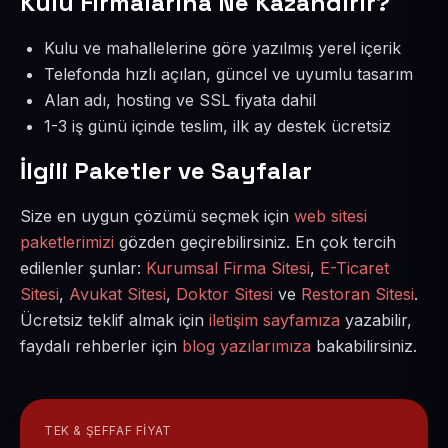
Kulu Firmalarına Ne Kazandırır?
Kulu ve mahallelerine göre yazılmış yerel içerik
Telefonda hızlı açılan, güncel ve uyumlu tasarım
Alan adı, hosting ve SSL fiyata dahil
1-3 iş günü içinde teslim, ilk ay destek ücretsiz
İlgili Paketler ve Sayfalar
Size en uygun çözümü seçmek için
web sitesi
paketlerimizi
gözden geçirebilirsiniz. En çok tercih
edilenler şunlar:
Kurumsal Firma Sitesi
,
E-Ticaret
Sitesi
,
Avukat Sitesi
,
Doktor Sitesi
ve
Restoran Sitesi
.
Ücretsiz teklif almak için
iletişim sayfamıza
yazabilir,
faydalı rehberler için
blog yazılarımıza
bakabilirsiniz.
TEK & ŞEFFAF FIYAT