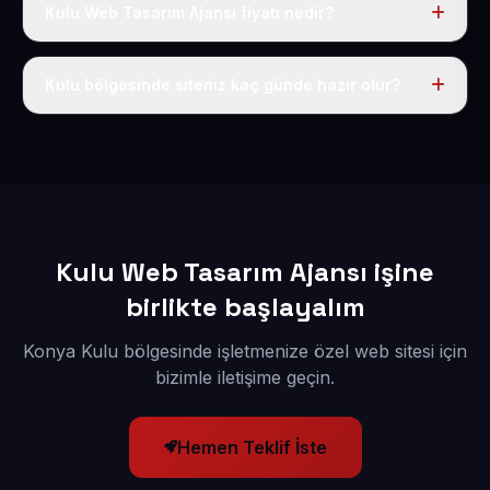
Kulu Web Tasarım Ajansı fiyatı nedir?
Tek fiyat uygulanır: yıllık 50 USD + KDV. Bu bedele alan
adı, hosting, SSL ve temel SEO da dahildir.
Kulu bölgesinde siteniz kaç günde hazır olur?
İçerikleriniz elimize geçtikten sonra siteniz 1-3 iş günü
içerisinde yayına alınır.
Kulu Web Tasarım Ajansı işine
birlikte başlayalım
Konya Kulu bölgesinde işletmenize özel web sitesi için
bizimle iletişime geçin.
Hemen Teklif İste