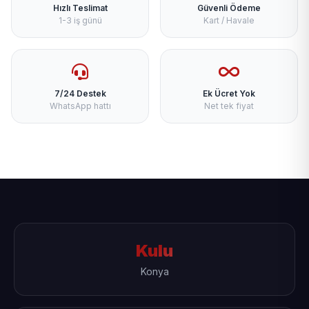
Hızlı Teslimat
Güvenli Ödeme
1-3 iş günü
Kart / Havale
7/24 Destek
Ek Ücret Yok
WhatsApp hattı
Net tek fiyat
Kulu
Konya