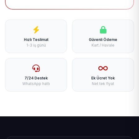
Hızlı Teslimat
Güvenli Ödeme
1-3 iş günü
Kart / Havale
7/24 Destek
Ek Ücret Yok
WhatsApp hattı
Net tek fiyat