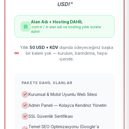
USD!"
Alan Adı + Hosting DAHİL
.com.tr / .tr alan adı ve hosting yıllık ücrete
dahil!
Yıllık
50 USD + KDV
dışında ödeyeceğiniz başka
bir kalem yok — kurulum, barındırma, hepsi
içeride.
PAKETE DAHIL OLANLAR
Kurumsal & Mobil Uyumlu Web Sitesi
Admin Paneli — Kolayca Kendiniz Yönetin
SSL Güvenlik Sertifikası
Temel SEO Optimizasyonu (Google'a