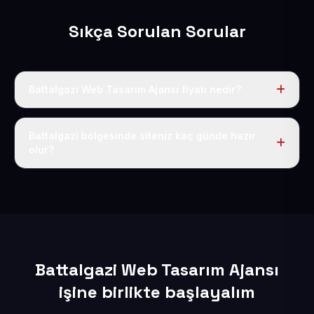
Sıkça Sorulan Sorular
Battalgazi Web Tasarım Ajansı fiyatı nedir?
Tek fiyat uygulanır: yıllık 50 USD + KDV. Bu bedele alan
adı, hosting, SSL ve temel SEO da dahildir.
Battalgazi bölgesinde siteniz kaç günde hazır
olur?
İçerikleriniz elimize geçtikten sonra siteniz 1-3 iş günü
içerisinde yayına alınır.
Battalgazi Web Tasarım Ajansı
işine birlikte başlayalım