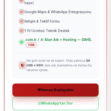
hazır)
Google Maps & WhatsApp Entegrasyonu
İletişim & Teklif Formu
1 Yıl Ücretsiz Teknik Destek
.com.tr / .tr Alan Adı + Hosting — DAHİL
Yıllık
Ne gizli ücret ne ek kalem. Yılda yalnızca
50
USD + KDV
; alan adı, barındırma ve fazlası bu
rakamın içinde.
Hemen Başlayalım
WhatsApp'tan Sor