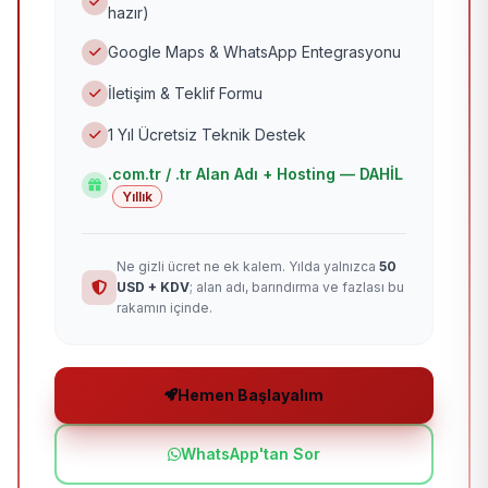
hazır)
Google Maps & WhatsApp Entegrasyonu
İletişim & Teklif Formu
1 Yıl Ücretsiz Teknik Destek
.com.tr / .tr Alan Adı + Hosting — DAHİL
Yıllık
Ne gizli ücret ne ek kalem. Yılda yalnızca
50
USD + KDV
; alan adı, barındırma ve fazlası bu
rakamın içinde.
Hemen Başlayalım
WhatsApp'tan Sor