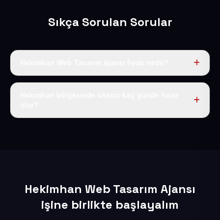
Sıkça Sorulan Sorular
Hekimhan Web Tasarım Ajansı fiyatı nedir?
Tek fiyat uygulanır: yıllık 50 USD + KDV. Bu bedele alan
adı, hosting, SSL ve temel SEO da dahildir.
Hekimhan bölgesinde siteniz kaç günde hazır
olur?
İçerikleriniz elimize geçtikten sonra siteniz 1-3 iş günü
içerisinde yayına alınır.
Hekimhan Web Tasarım Ajansı
işine birlikte başlayalım