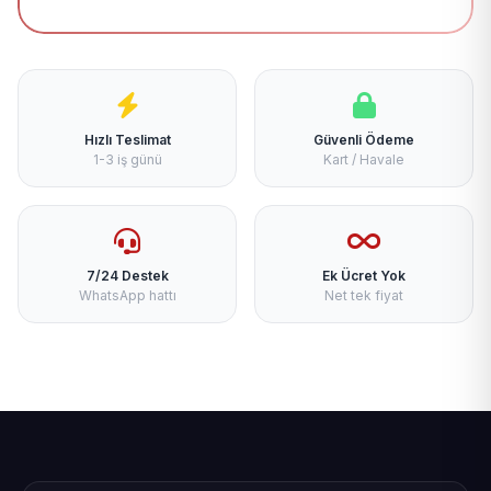
Hızlı Teslimat
Güvenli Ödeme
1-3 iş günü
Kart / Havale
7/24 Destek
Ek Ücret Yok
WhatsApp hattı
Net tek fiyat