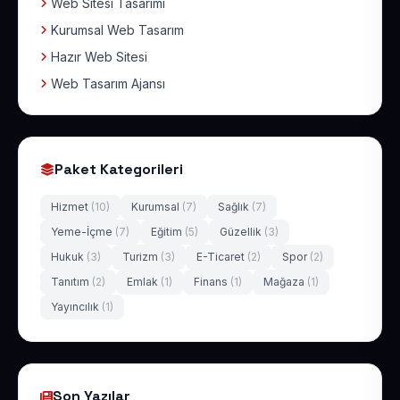
Web Sitesi Tasarımı
Kurumsal Web Tasarım
Hazır Web Sitesi
Web Tasarım Ajansı
Paket Kategorileri
Hizmet
(10)
Kurumsal
(7)
Sağlık
(7)
Yeme-İçme
(7)
Eğitim
(5)
Güzellik
(3)
Hukuk
(3)
Turizm
(3)
E-Ticaret
(2)
Spor
(2)
Tanıtım
(2)
Emlak
(1)
Finans
(1)
Mağaza
(1)
Yayıncılık
(1)
Son Yazılar