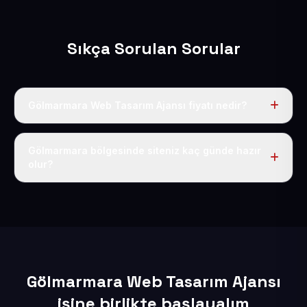
Sıkça Sorulan Sorular
Gölmarmara Web Tasarım Ajansı fiyatı nedir?
Tek fiyat uygulanır: yıllık 50 USD + KDV. Bu bedele alan
adı, hosting, SSL ve temel SEO da dahildir.
Gölmarmara bölgesinde siteniz kaç günde hazır
olur?
İçerikleriniz elimize geçtikten sonra siteniz 1-3 iş günü
içerisinde yayına alınır.
Gölmarmara Web Tasarım Ajansı
işine birlikte başlayalım