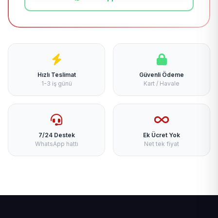
Hızlı Teslimat
Güvenli Ödeme
1-3 iş günü
Kart / Havale
7/24 Destek
Ek Ücret Yok
WhatsApp hattı
Net tek fiyat