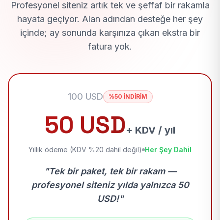
Profesyonel siteniz artık tek ve şeffaf bir rakamla
hayata geçiyor. Alan adından desteğe her şey
içinde; ay sonunda karşınıza çıkan ekstra bir
fatura yok.
100 USD
%50 İNDİRİM
50 USD
+ KDV / yıl
Yıllık ödeme (KDV %20 dahil değil)
Her Şey Dahil
"Tek bir paket, tek bir rakam —
profesyonel siteniz yılda yalnızca 50
USD!"