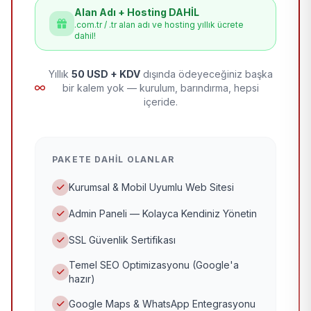
Alan Adı + Hosting DAHİL
.com.tr / .tr alan adı ve hosting yıllık ücrete
dahil!
Yıllık
50 USD + KDV
dışında ödeyeceğiniz başka
bir kalem yok — kurulum, barındırma, hepsi
içeride.
PAKETE DAHIL OLANLAR
Kurumsal & Mobil Uyumlu Web Sitesi
Admin Paneli — Kolayca Kendiniz Yönetin
SSL Güvenlik Sertifikası
Temel SEO Optimizasyonu (Google'a
hazır)
Google Maps & WhatsApp Entegrasyonu