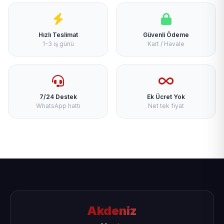
Hızlı Teslimat
Güvenli Ödeme
1-3 iş günü
Kart / Havale
7/24 Destek
Ek Ücret Yok
WhatsApp hattı
Net tek fiyat
Akdeniz