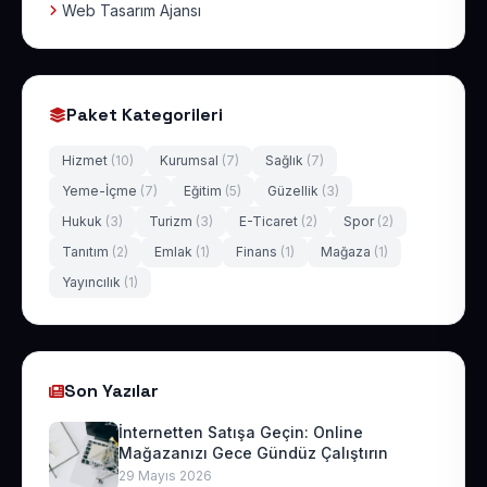
Web Tasarım Ajansı
Paket Kategorileri
Hizmet
(10)
Kurumsal
(7)
Sağlık
(7)
Yeme-İçme
(7)
Eğitim
(5)
Güzellik
(3)
Hukuk
(3)
Turizm
(3)
E-Ticaret
(2)
Spor
(2)
Tanıtım
(2)
Emlak
(1)
Finans
(1)
Mağaza
(1)
Yayıncılık
(1)
Son Yazılar
İnternetten Satışa Geçin: Online
Mağazanızı Gece Gündüz Çalıştırın
29 Mayıs 2026