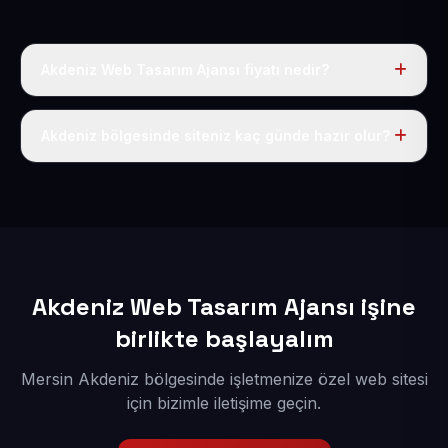
Akdeniz Web Tasarım Ajansı fiyatı nedir?
Tek fiyat uygulanır: yıllık 50 USD + KDV. Bu bedele alan
adı, hosting, SSL ve temel SEO da dahildir.
Akdeniz bölgesinde siteniz kaç günde hazır olur?
İçerikleriniz elimize geçtikten sonra siteniz 1-3 iş günü
içerisinde yayına alınır.
Akdeniz Web Tasarım Ajansı işine
birlikte başlayalım
Mersin Akdeniz bölgesinde işletmenize özel web sitesi
için bizimle iletişime geçin.