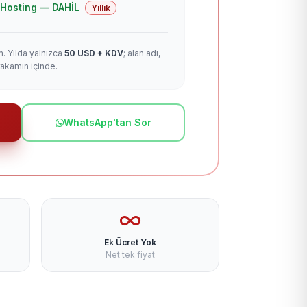
 + Hosting — DAHİL
Yıllık
m. Yılda yalnızca
50 USD + KDV
; alan adı,
rakamın içinde.
WhatsApp'tan Sor
Ek Ücret Yok
Net tek fiyat