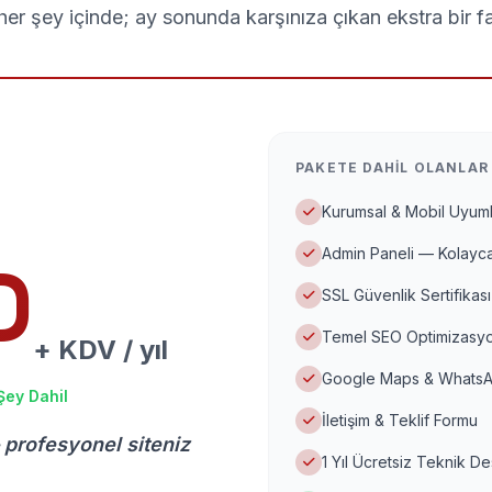
er şey içinde; ay sonunda karşınıza çıkan ekstra bir f
PAKETE DAHIL OLANLAR
Kurumsal & Mobil Uyuml
Admin Paneli — Kolayca
D
SSL Güvenlik Sertifikası
Temel SEO Optimizasyo
+ KDV / yıl
Google Maps & WhatsA
Şey Dahil
İletişim & Teklif Formu
 profesyonel siteniz
1 Yıl Ücretsiz Teknik D