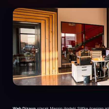
Web Dizayn
olarak Mersin ilindeki Silifke ilçesinin