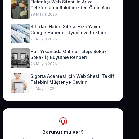
Elektrikçi Web Sitesi ile Arıza
Telefonlarını Rakibinizden Önce Alın
28 Mayıs 2026
Sıfırdan Haber Sitesi: Hızlı Yayın,
Google Haberler Uyumu ve Reklam
Geliri
27 Mayıs 2026
Halı Yıkamada Online Talep: Sokak
Sokak İş Büyütme Rehberi
26 Mayıs 2026
Sigorta Acentesi İçin Web Sitesi: Teklif
Talebini Müşteriye Çevirin
25 Mayıs 2026
Sorunuz mu var?