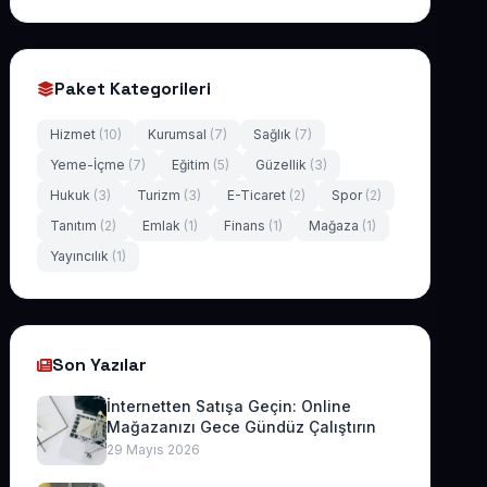
Paket Kategorileri
Hizmet
(10)
Kurumsal
(7)
Sağlık
(7)
Yeme-İçme
(7)
Eğitim
(5)
Güzellik
(3)
Hukuk
(3)
Turizm
(3)
E-Ticaret
(2)
Spor
(2)
Tanıtım
(2)
Emlak
(1)
Finans
(1)
Mağaza
(1)
Yayıncılık
(1)
Son Yazılar
İnternetten Satışa Geçin: Online
Mağazanızı Gece Gündüz Çalıştırın
29 Mayıs 2026