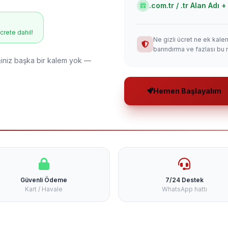
.com.tr / .tr Alan Adı
ücrete dahil!
Ne gizli ücret ne ek kale
barındırma ve fazlası bu 
niz başka bir kalem yok —
Hemen Başlayalım
Güvenli Ödeme
7/24 Destek
Kart / Havale
WhatsApp hattı