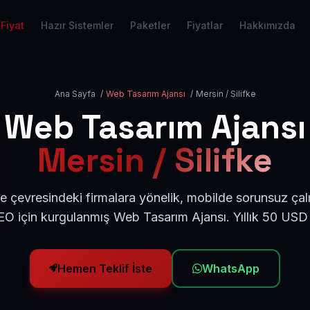
Fiyat
Hazır Sistemler
Paketler
Fiyatlar
Hakkımızda
Ana Sayfa
/
Web Tasarım Ajansı
/
Mersin / Silifke
Web Tasarım Ajansı
Mersin / Silifke
ke çevresindeki firmalara yönelik, mobilde sorunsuz çal
O için kurgulanmış Web Tasarım Ajansı. Yıllık 50 USD
Hemen Teklif İste
WhatsApp