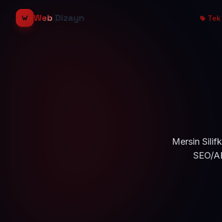
Web
Dizayn
Tek 
Mersin Silif
SEO/AE