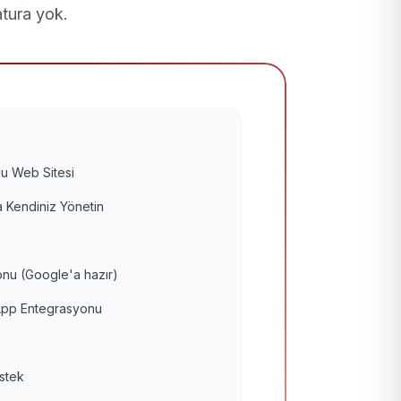
atura yok.
u Web Sitesi
 Kendiniz Yönetin
nu (Google'a hazır)
pp Entegrasyonu
estek