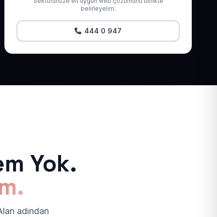
Sektörünüze en uygun web çözümünü birlikte
belirleyelim.
444 0 947
em Yok.
ım.
 Alan adından