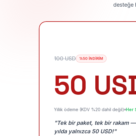
desteğe h
100 USD
%50 İNDİRİM
50 US
Yıllık ödeme (KDV %20 dahil değil)
Her 
"Tek bir paket, tek bir rakam —
yılda yalnızca 50 USD!"