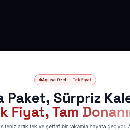
Açılışa Özel — Tek Fiyat
a Paket, Sürpriz Kal
k Fiyat, Tam Donan
siteniz artık tek ve şeffaf bir rakamla hayata geçiyor.