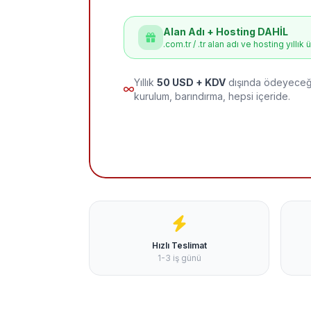
Alan Adı + Hosting DAHİL
.com.tr / .tr alan adı ve hosting yıllık 
Yıllık
50 USD + KDV
dışında ödeyeceği
kurulum, barındırma, hepsi içeride.
Hızlı Teslimat
1-3 iş günü