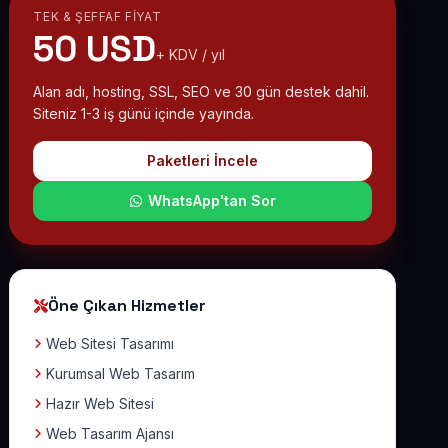
TEK & ŞEFFAF FIYAT
50 USD
+ KDV / yıl
Alan adı, hosting, SSL, SEO ve 30 gün destek dahil.
Siteniz 1-3 iş günü içinde yayında.
Paketleri İncele
WhatsApp'tan Sor
Öne Çıkan Hizmetler
Web Sitesi Tasarımı
Kurumsal Web Tasarım
Hazır Web Sitesi
Web Tasarım Ajansı