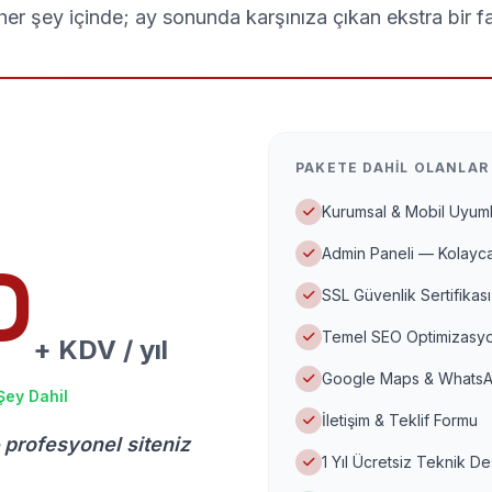
er şey içinde; ay sonunda karşınıza çıkan ekstra bir f
PAKETE DAHIL OLANLAR
Kurumsal & Mobil Uyuml
Admin Paneli — Kolayca
D
SSL Güvenlik Sertifikası
Temel SEO Optimizasyo
+ KDV / yıl
Google Maps & WhatsA
Şey Dahil
İletişim & Teklif Formu
 profesyonel siteniz
1 Yıl Ücretsiz Teknik D