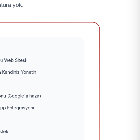
atura yok.
u Web Sitesi
 Kendiniz Yönetin
nu (Google'a hazır)
pp Entegrasyonu
estek