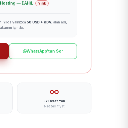
 + Hosting — DAHİL
Yıllık
m. Yılda yalnızca
50 USD + KDV
; alan adı,
rakamın içinde.
WhatsApp'tan Sor
Ek Ücret Yok
Net tek fiyat