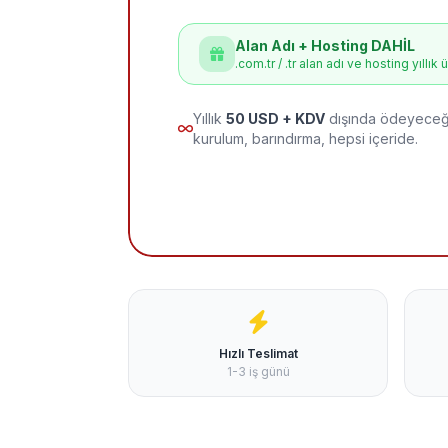
Alan Adı + Hosting DAHİL
.com.tr / .tr alan adı ve hosting yıllık 
Yıllık
50 USD + KDV
dışında ödeyeceği
kurulum, barındırma, hepsi içeride.
Hızlı Teslimat
1-3 iş günü