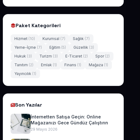
Paket Kategorileri
Hizmet
(10)
Kurumsal
(7)
Sağlık
(7)
Yeme-İçme
(7)
Eğitim
(5)
Güzellik
(3)
Hukuk
(3)
Turizm
(3)
E-Ticaret
(2)
Spor
(2)
Tanıtım
(2)
Emlak
(1)
Finans
(1)
Mağaza
(1)
Yayıncılık
(1)
Son Yazılar
İnternetten Satışa Geçin: Online
Mağazanızı Gece Gündüz Çalıştırın
29 Mayıs 2026