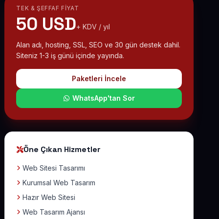
TEK & ŞEFFAF FIYAT
50 USD
+ KDV / yıl
Alan adı, hosting, SSL, SEO ve 30 gün destek dahil.
Siteniz 1-3 iş günü içinde yayında.
Paketleri İncele
WhatsApp'tan Sor
Öne Çıkan Hizmetler
Web Sitesi Tasarımı
Kurumsal Web Tasarım
Hazır Web Sitesi
Web Tasarım Ajansı