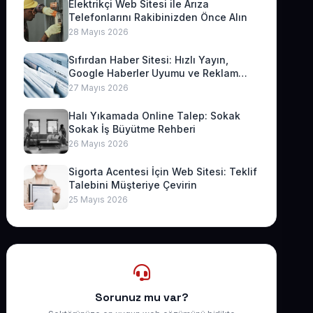
Elektrikçi Web Sitesi ile Arıza
Telefonlarını Rakibinizden Önce Alın
28 Mayıs 2026
Sıfırdan Haber Sitesi: Hızlı Yayın,
Google Haberler Uyumu ve Reklam
Geliri
27 Mayıs 2026
Halı Yıkamada Online Talep: Sokak
Sokak İş Büyütme Rehberi
26 Mayıs 2026
Sigorta Acentesi İçin Web Sitesi: Teklif
Talebini Müşteriye Çevirin
25 Mayıs 2026
Sorunuz mu var?