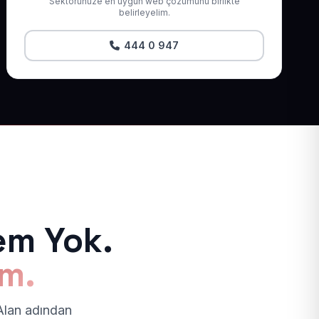
Sektörünüze en uygun web çözümünü birlikte
belirleyelim.
444 0 947
em Yok.
ım.
 Alan adından