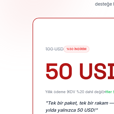
desteğe h
100 USD
%50 İNDİRİM
50 US
Yıllık ödeme (KDV %20 dahil değil)
Her 
"Tek bir paket, tek bir rakam —
yılda yalnızca 50 USD!"