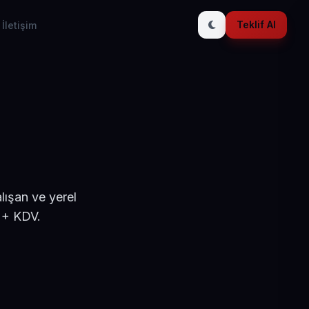
Teklif Al
İletişim
lışan ve yerel
 + KDV.