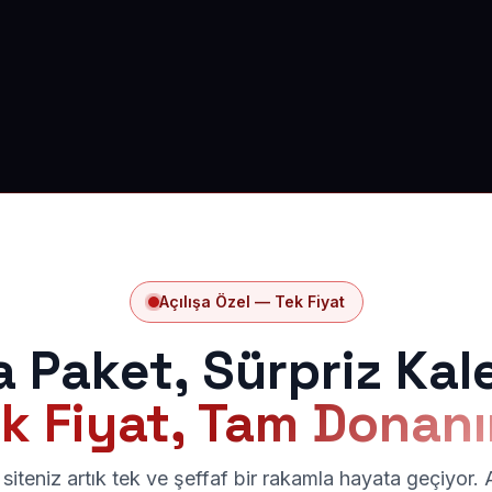
Açılışa Özel — Tek Fiyat
a Paket, Sürpriz Kal
k Fiyat, Tam Donan
siteniz artık tek ve şeffaf bir rakamla hayata geçiyor.