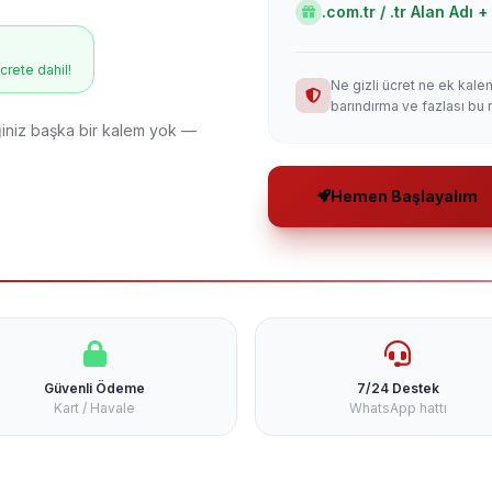
.com.tr / .tr Alan Adı
ücrete dahil!
Ne gizli ücret ne ek kale
barındırma ve fazlası bu 
niz başka bir kalem yok —
Hemen Başlayalım
Güvenli Ödeme
7/24 Destek
Kart / Havale
WhatsApp hattı