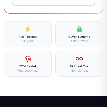
Hızlı Teslimat
Güvenli Ödeme
1-3 iş günü
Kart / Havale
7/24 Destek
Ek Ücret Yok
WhatsApp hattı
Net tek fiyat