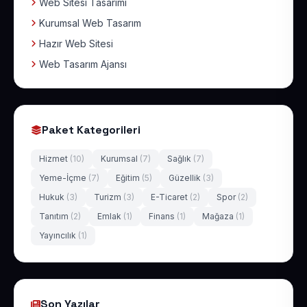
Web Sitesi Tasarımı
Kurumsal Web Tasarım
Hazır Web Sitesi
Web Tasarım Ajansı
Paket Kategorileri
Hizmet
(10)
Kurumsal
(7)
Sağlık
(7)
Yeme-İçme
(7)
Eğitim
(5)
Güzellik
(3)
Hukuk
(3)
Turizm
(3)
E-Ticaret
(2)
Spor
(2)
Tanıtım
(2)
Emlak
(1)
Finans
(1)
Mağaza
(1)
Yayıncılık
(1)
Son Yazılar