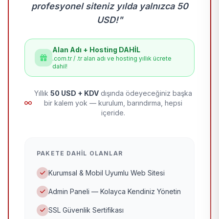
profesyonel siteniz yılda yalnızca 50
USD!"
Alan Adı + Hosting DAHİL
.com.tr / .tr alan adı ve hosting yıllık ücrete
dahil!
Yıllık
50 USD + KDV
dışında ödeyeceğiniz başka
bir kalem yok — kurulum, barındırma, hepsi
içeride.
PAKETE DAHIL OLANLAR
Kurumsal & Mobil Uyumlu Web Sitesi
Admin Paneli — Kolayca Kendiniz Yönetin
SSL Güvenlik Sertifikası