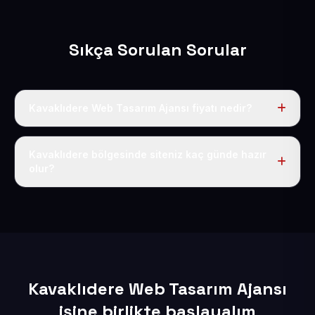
Sıkça Sorulan Sorular
Kavaklıdere Web Tasarım Ajansı fiyatı nedir?
Tek fiyat uygulanır: yıllık 50 USD + KDV. Bu bedele alan
adı, hosting, SSL ve temel SEO da dahildir.
Kavaklıdere bölgesinde siteniz kaç günde hazır
olur?
İçerikleriniz elimize geçtikten sonra siteniz 1-3 iş günü
içerisinde yayına alınır.
Kavaklıdere Web Tasarım Ajansı
işine birlikte başlayalım