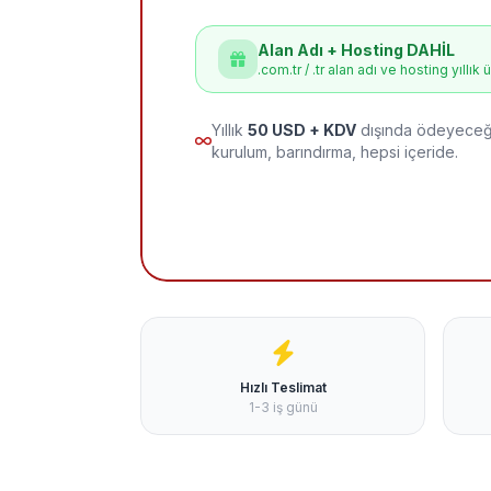
Alan Adı + Hosting DAHİL
.com.tr / .tr alan adı ve hosting yıllık 
Yıllık
50 USD + KDV
dışında ödeyeceği
kurulum, barındırma, hepsi içeride.
Hızlı Teslimat
1-3 iş günü