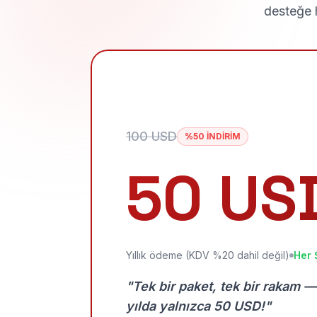
desteğe h
100 USD
%50 İNDİRİM
50 US
Yıllık ödeme (KDV %20 dahil değil)
Her 
"Tek bir paket, tek bir rakam —
yılda yalnızca 50 USD!"