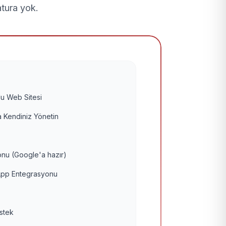
atura yok.
u Web Sitesi
 Kendiniz Yönetin
nu (Google'a hazır)
pp Entegrasyonu
estek