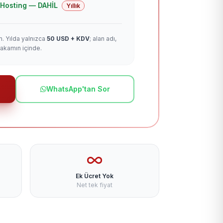
 + Hosting — DAHİL
Yıllık
m. Yılda yalnızca
50 USD + KDV
; alan adı,
rakamın içinde.
WhatsApp'tan Sor
Ek Ücret Yok
Net tek fiyat