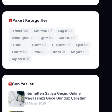
Paket Kategorileri
Hizmet
(10)
Kurumsal
(7)
Sağlık
(7)
Yeme-İçme
(7)
Eğitim
(5)
Güzellik
(3)
Hukuk
(3)
Turizm
(3)
E-Ticaret
(2)
Spor
(2)
Tanıtım
(2)
Emlak
(1)
Finans
(1)
Mağaza
(1)
Yayıncılık
(1)
Son Yazılar
İnternetten Satışa Geçin: Online
Mağazanızı Gece Gündüz Çalıştırın
29 Mayıs 2026