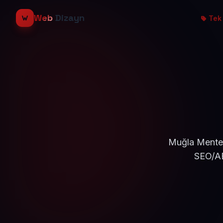
Web
Dizayn
Tek 
Muğla Menteşe
SEO/AE