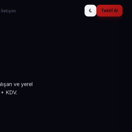
Teklif Al
İletişim
lışan ve yerel
 + KDV.