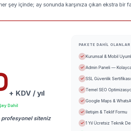
er şey içinde; ay sonunda karşınıza çıkan ekstra bir f
PAKETE DAHIL OLANLAR
Kurumsal & Mobil Uyuml
Admin Paneli — Kolayca
D
SSL Güvenlik Sertifikası
Temel SEO Optimizasyo
+ KDV / yıl
Google Maps & WhatsA
Şey Dahil
İletişim & Teklif Formu
 profesyonel siteniz
1 Yıl Ücretsiz Teknik D