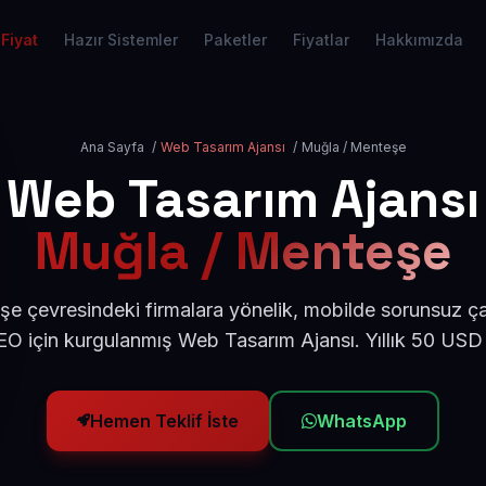
Fiyat
Hazır Sistemler
Paketler
Fiyatlar
Hakkımızda
Ana Sayfa
/
Web Tasarım Ajansı
/
Muğla / Menteşe
Web Tasarım Ajansı
Muğla / Menteşe
 çevresindeki firmalara yönelik, mobilde sorunsuz ça
O için kurgulanmış Web Tasarım Ajansı. Yıllık 50 USD
Hemen Teklif İste
WhatsApp