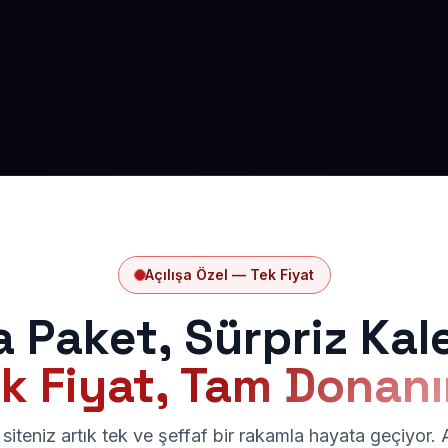
Açılışa Özel — Tek Fiyat
a Paket, Sürpriz Kal
k Fiyat, Tam Donan
siteniz artık tek ve şeffaf bir rakamla hayata geçiyor.