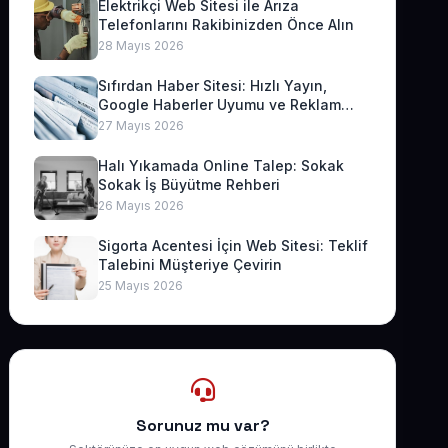
Elektrikçi Web Sitesi ile Arıza
Telefonlarını Rakibinizden Önce Alın
28 Mayıs 2026
Sıfırdan Haber Sitesi: Hızlı Yayın,
Google Haberler Uyumu ve Reklam
Geliri
27 Mayıs 2026
Halı Yıkamada Online Talep: Sokak
Sokak İş Büyütme Rehberi
26 Mayıs 2026
Sigorta Acentesi İçin Web Sitesi: Teklif
Talebini Müşteriye Çevirin
25 Mayıs 2026
Sorunuz mu var?