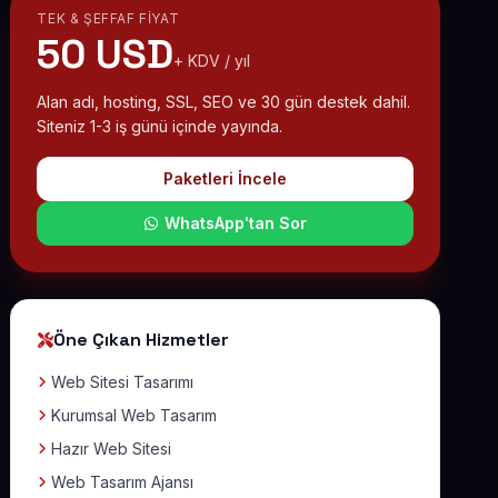
TEK & ŞEFFAF FIYAT
50 USD
+ KDV / yıl
Alan adı, hosting, SSL, SEO ve 30 gün destek dahil.
Siteniz 1-3 iş günü içinde yayında.
Paketleri İncele
WhatsApp'tan Sor
Öne Çıkan Hizmetler
Web Sitesi Tasarımı
Kurumsal Web Tasarım
Hazır Web Sitesi
Web Tasarım Ajansı