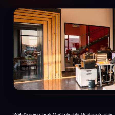
Web Dizayn
olarak Muğla ilindeki Menteşe ilçesinin