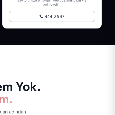
Sektörünüze en uygun web çözümünü birlikte
belirleyelim.
444 0 947
em Yok.
ım.
 Alan adından