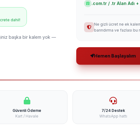
.com.tr / .tr Alan Adı
ücrete dahil!
Ne gizli ücret ne ek kale
barındırma ve fazlası bu 
niz başka bir kalem yok —
Hemen Başlayalım
Güvenli Ödeme
7/24 Destek
Kart / Havale
WhatsApp hattı