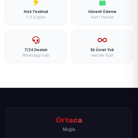
Hızlı Teslimat
Güvenli Ödeme
1-3 iş günü
Kart / Havale
7/24 Destek
Ek Ücret Yok
WhatsApp hattı
Net tek fiyat
Ortaca
Muğla