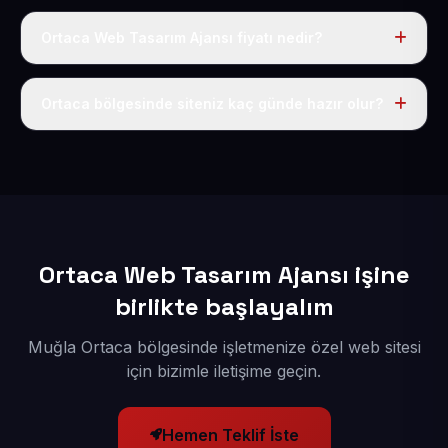
Ortaca Web Tasarım Ajansı fiyatı nedir?
Tek fiyat uygulanır: yıllık 50 USD + KDV. Bu bedele alan
adı, hosting, SSL ve temel SEO da dahildir.
Ortaca bölgesinde siteniz kaç günde hazır olur?
İçerikleriniz elimize geçtikten sonra siteniz 1-3 iş günü
içerisinde yayına alınır.
Ortaca Web Tasarım Ajansı işine
birlikte başlayalım
Muğla Ortaca bölgesinde işletmenize özel web sitesi
için bizimle iletişime geçin.
Hemen Teklif İste