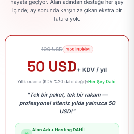
hayata geçiyor. Alan adından desteğe her şey
içinde; ay sonunda karşınıza çıkan ekstra bir
fatura yok.
100 USD
%50 İNDİRİM
50 USD
+ KDV / yıl
Yıllık ödeme (KDV %20 dahil değil)
Her Şey Dahil
"Tek bir paket, tek bir rakam —
profesyonel siteniz yılda yalnızca 50
USD!"
Alan Adı + Hosting DAHİL