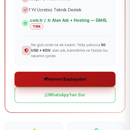
1 Yıl Ücretsiz Teknik Destek
.com.tr / .tr Alan Adı + Hosting — DAHİL
Yıllık
Ne gizli ücret ne ek kalem. Yılda yalnızca
50
USD + KDV
; alan adı, barındırma ve fazlası bu
rakamın içinde.
Hemen Başlayalım
WhatsApp'tan Sor