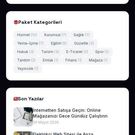
Paket Kategorileri
Hizmet
(10)
Kurumsal
(7)
Sağlık
(7)
Yeme-İçme
(7)
Eğitim
(5)
Güzellik
(3)
Hukuk
(3)
Turizm
(3)
E-Ticaret
(2)
Spor
(2)
Tanıtım
(2)
Emlak
(1)
Finans
(1)
Mağaza
(1)
Yayıncılık
(1)
Son Yazılar
İnternetten Satışa Geçin: Online
Mağazanızı Gece Gündüz Çalıştırın
29 Mayıs 2026
Elektrikçi Web Sitesi ile Arıza