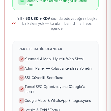
.com.tr / .tr alan adı ve hosting yıllık ücrete
dahil!
Yıllık
50 USD + KDV
dışında ödeyeceğiniz başka
bir kalem yok — kurulum, barındırma, hepsi
içeride.
PAKETE DAHIL OLANLAR
Kurumsal & Mobil Uyumlu Web Sitesi
Admin Paneli — Kolayca Kendiniz Yönetin
SSL Güvenlik Sertifikası
Temel SEO Optimizasyonu (Google'a
hazır)
Google Maps & WhatsApp Entegrasyonu
İletişim & Teklif Formu