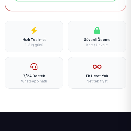
Hızlı Teslimat
Güvenli Ödeme
1-3 iş günü
Kart / Havale
7/24 Destek
Ek Ücret Yok
WhatsApp hattı
Net tek fiyat