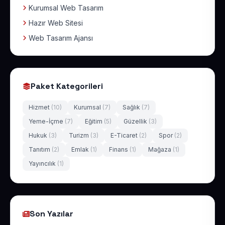
Kurumsal Web Tasarım
Hazır Web Sitesi
Web Tasarım Ajansı
Paket Kategorileri
Hizmet
(10)
Kurumsal
(7)
Sağlık
(7)
Yeme-İçme
(7)
Eğitim
(5)
Güzellik
(3)
Hukuk
(3)
Turizm
(3)
E-Ticaret
(2)
Spor
(2)
Tanıtım
(2)
Emlak
(1)
Finans
(1)
Mağaza
(1)
Yayıncılık
(1)
Son Yazılar