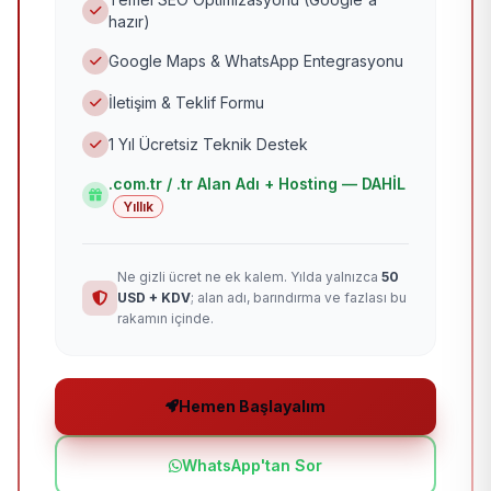
hazır)
Google Maps & WhatsApp Entegrasyonu
İletişim & Teklif Formu
1 Yıl Ücretsiz Teknik Destek
.com.tr / .tr Alan Adı + Hosting — DAHİL
Yıllık
Ne gizli ücret ne ek kalem. Yılda yalnızca
50
USD + KDV
; alan adı, barındırma ve fazlası bu
rakamın içinde.
Hemen Başlayalım
WhatsApp'tan Sor