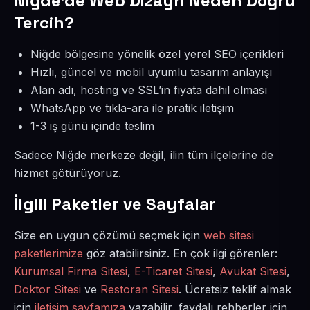
Niğde’de Web Dizayn Neden Doğru
Tercih?
Niğde bölgesine yönelik özel yerel SEO içerikleri
Hızlı, güncel ve mobil uyumlu tasarım anlayışı
Alan adı, hosting ve SSL’in fiyata dahil olması
WhatsApp ve tıkla-ara ile pratik iletişim
1-3 iş günü içinde teslim
Sadece Niğde merkeze değil, ilin tüm ilçelerine de
hizmet götürüyoruz.
İlgili Paketler ve Sayfalar
Size en uygun çözümü seçmek için
web sitesi
paketlerimize
göz atabilirsiniz. En çok ilgi görenler:
Kurumsal Firma Sitesi
,
E-Ticaret Sitesi
,
Avukat Sitesi
,
Doktor Sitesi
ve
Restoran Sitesi
. Ücretsiz teklif almak
için
iletişim sayfamıza
yazabilir, faydalı rehberler için