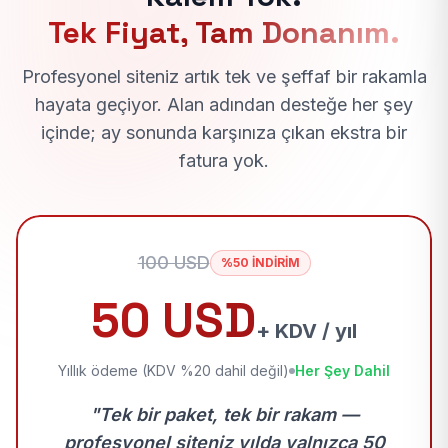
Tek Fiyat, Tam Donanım.
Profesyonel siteniz artık tek ve şeffaf bir rakamla
hayata geçiyor. Alan adından desteğe her şey
içinde; ay sonunda karşınıza çıkan ekstra bir
fatura yok.
100 USD
%50 İNDİRİM
50 USD
+ KDV / yıl
Yıllık ödeme (KDV %20 dahil değil)
Her Şey Dahil
"Tek bir paket, tek bir rakam —
profesyonel siteniz yılda yalnızca 50