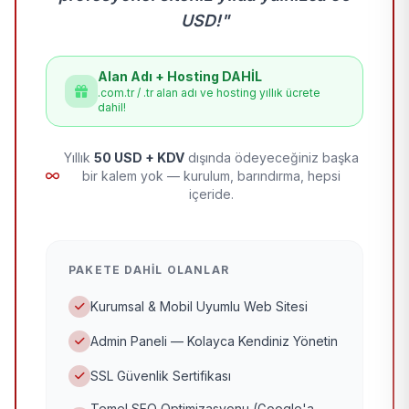
USD!"
Alan Adı + Hosting DAHİL
.com.tr / .tr alan adı ve hosting yıllık ücrete
dahil!
Yıllık
50 USD + KDV
dışında ödeyeceğiniz başka
bir kalem yok — kurulum, barındırma, hepsi
içeride.
PAKETE DAHIL OLANLAR
Kurumsal & Mobil Uyumlu Web Sitesi
Admin Paneli — Kolayca Kendiniz Yönetin
SSL Güvenlik Sertifikası
Temel SEO Optimizasyonu (Google'a