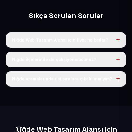
Sıkça Sorulan Sorular
Niğde Web Tasarım Ajansı için fiyat ne kadar?
Niğde dahil Türkiye’nin her yerinde geçerli yıllık tek
fiyatımız 50 USD + KDV’dir. Alan adı, hosting, SSL ve
Niğde ilçelerinde de çalışıyor musunuz?
temel SEO bu fiyatın içindedir.
Elbette; Niğde iline bağlı bütün ilçelere uzaktan ve
eksiksiz şekilde hizmet sunuyoruz.
Niğde aramalarında üst sıralara çıkabilir miyim?
Sitenizi Niğde odaklı yerel SEO ve AEO içerikleriyle
kuruyoruz; böylece bölgesel aramalarda daha kolay
bulunur hale gelirsiniz.
Niğde Web Tasarım Ajansı için