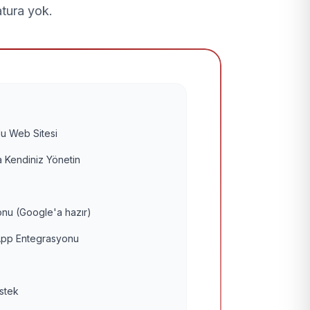
atura yok.
u Web Sitesi
 Kendiniz Yönetin
nu (Google'a hazır)
pp Entegrasyonu
estek