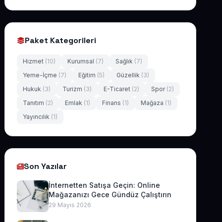
Paket Kategorileri
Hizmet
(10)
Kurumsal
(7)
Sağlık
(7)
Yeme-İçme
(7)
Eğitim
(5)
Güzellik
(3)
Hukuk
(3)
Turizm
(3)
E-Ticaret
(2)
Spor
(2)
Tanıtım
(2)
Emlak
(1)
Finans
(1)
Mağaza
(1)
Yayıncılık
(1)
Son Yazılar
İnternetten Satışa Geçin: Online
Mağazanızı Gece Gündüz Çalıştırın
29 Mayıs 2026