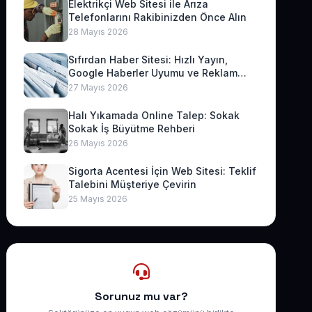
Elektrikçi Web Sitesi ile Arıza
Telefonlarını Rakibinizden Önce Alın
28 Mayıs 2026
Sıfırdan Haber Sitesi: Hızlı Yayın,
Google Haberler Uyumu ve Reklam
Geliri
27 Mayıs 2026
Halı Yıkamada Online Talep: Sokak
Sokak İş Büyütme Rehberi
26 Mayıs 2026
Sigorta Acentesi İçin Web Sitesi: Teklif
Talebini Müşteriye Çevirin
25 Mayıs 2026
Sorunuz mu var?