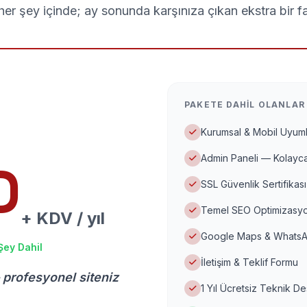
er şey içinde; ay sonunda karşınıza çıkan ekstra bir f
PAKETE DAHIL OLANLAR
Kurumsal & Mobil Uyuml
Admin Paneli — Kolayca
D
SSL Güvenlik Sertifikası
Temel SEO Optimizasyo
+ KDV / yıl
Google Maps & WhatsA
Şey Dahil
İletişim & Teklif Formu
 profesyonel siteniz
1 Yıl Ücretsiz Teknik D