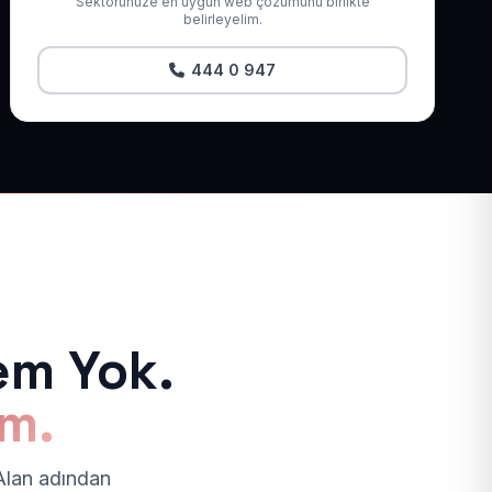
Sektörünüze en uygun web çözümünü birlikte
belirleyelim.
444 0 947
em Yok.
ım.
 Alan adından