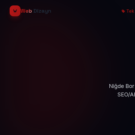
Web
Dizayn
Tek 
Niğde Bor 
SEO/AE