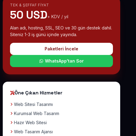
TEK & ŞEFFAF FIYAT
50 USD
+ KDV / yıl
Alan adı, hosting, SSL, SEO ve 30 gün destek dahil.
Siteniz 1-3 iş günü içinde yayında.
Paketleri İncele
WhatsApp'tan Sor
Öne Çıkan Hizmetler
Web Sitesi Tasarımı
Kurumsal Web Tasarım
Hazır Web Sitesi
Web Tasarım Ajansı