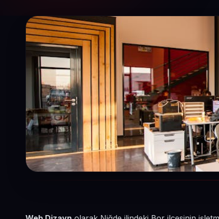
Web Dizayn
olarak Niğde ilindeki Bor ilçesinin işl