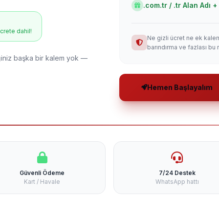
.com.tr / .tr Alan Adı
ücrete dahil!
Ne gizli ücret ne ek kale
barındırma ve fazlası bu 
niz başka bir kalem yok —
Hemen Başlayalım
Güvenli Ödeme
7/24 Destek
Kart / Havale
WhatsApp hattı