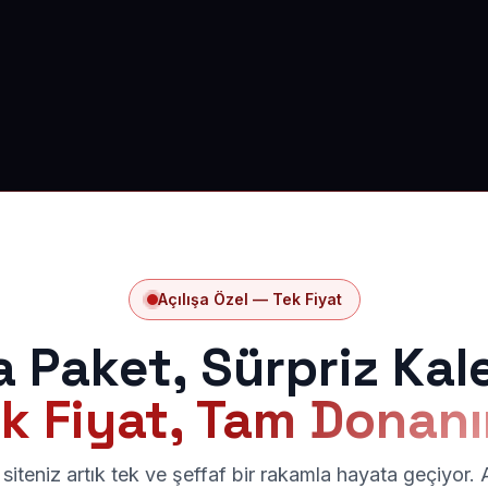
Açılışa Özel — Tek Fiyat
a Paket, Sürpriz Kal
k Fiyat, Tam Donan
siteniz artık tek ve şeffaf bir rakamla hayata geçiyor.