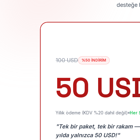
desteğe h
100 USD
%50 İNDİRİM
50 US
Yıllık ödeme (KDV %20 dahil değil)
Her 
"Tek bir paket, tek bir rakam —
yılda yalnızca 50 USD!"