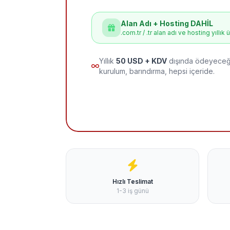
Alan Adı + Hosting DAHİL
.com.tr / .tr alan adı ve hosting yıllık 
Yıllık
50 USD + KDV
dışında ödeyeceği
kurulum, barındırma, hepsi içeride.
Hızlı Teslimat
1-3 iş günü