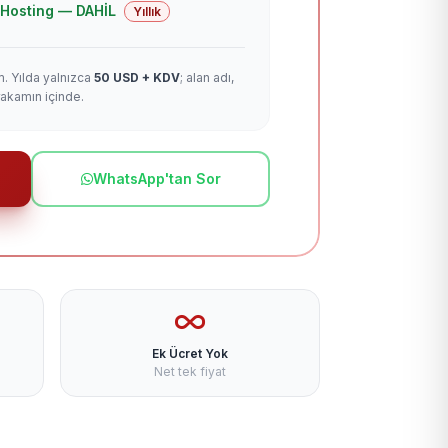
 + Hosting — DAHİL
Yıllık
m. Yılda yalnızca
50 USD + KDV
; alan adı,
rakamın içinde.
WhatsApp'tan Sor
Ek Ücret Yok
Net tek fiyat