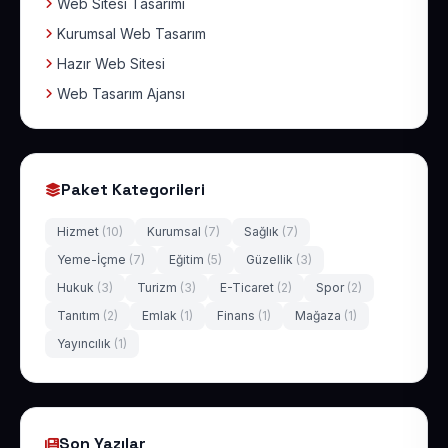
Web Sitesi Tasarımı
Kurumsal Web Tasarım
Hazır Web Sitesi
Web Tasarım Ajansı
Paket Kategorileri
Hizmet
(10)
Kurumsal
(7)
Sağlık
(7)
Yeme-İçme
(7)
Eğitim
(5)
Güzellik
(3)
Hukuk
(3)
Turizm
(3)
E-Ticaret
(2)
Spor
(2)
Tanıtım
(2)
Emlak
(1)
Finans
(1)
Mağaza
(1)
Yayıncılık
(1)
Son Yazılar