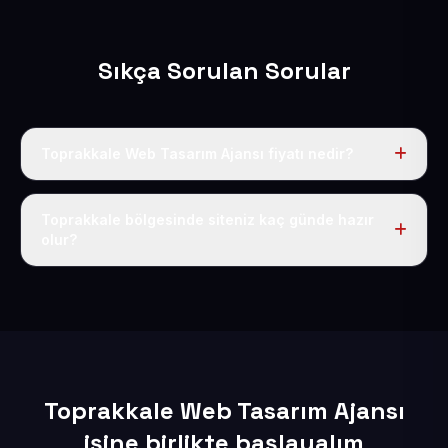
Sıkça Sorulan Sorular
Toprakkale Web Tasarım Ajansı fiyatı nedir?
Tek fiyat uygulanır: yıllık 50 USD + KDV. Bu bedele alan
adı, hosting, SSL ve temel SEO da dahildir.
Toprakkale bölgesinde siteniz kaç günde hazır
olur?
İçerikleriniz elimize geçtikten sonra siteniz 1-3 iş günü
içerisinde yayına alınır.
Toprakkale Web Tasarım Ajansı
işine birlikte başlayalım