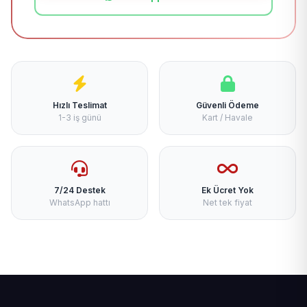
Hızlı Teslimat
Güvenli Ödeme
1-3 iş günü
Kart / Havale
7/24 Destek
Ek Ücret Yok
WhatsApp hattı
Net tek fiyat