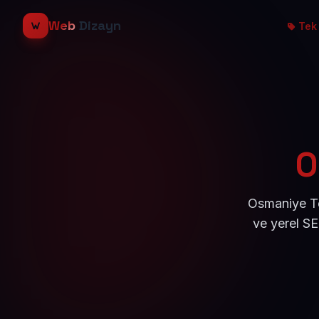
Web
Dizayn
Tek 
O
Osmaniye To
ve yerel S