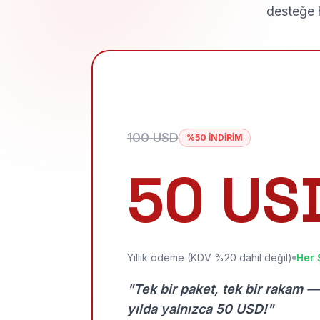
desteğe h
100 USD
%50 İNDİRİM
50 US
Yıllık ödeme (KDV %20 dahil değil)
Her 
"Tek bir paket, tek bir rakam —
yılda yalnızca 50 USD!"