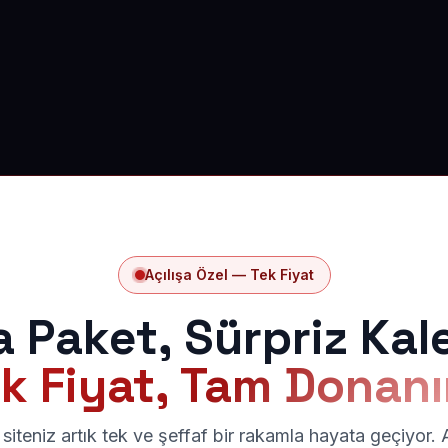
Açılışa Özel — Tek Fiyat
a Paket, Sürpriz Kal
k Fiyat, Tam Donan
siteniz artık tek ve şeffaf bir rakamla hayata geçiyor.