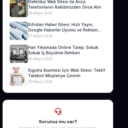
Elektrikçi Web Sitesi ile Arıza
Telefonlarını Rakibinizden Önce Alın
28 Mayıs 2026
Sıfırdan Haber Sitesi: Hızlı Yayın,
Google Haberler Uyumu ve Reklam
Geliri
27 Mayıs 2026
Halı Yıkamada Online Talep: Sokak
Sokak İş Büyütme Rehberi
26 Mayıs 2026
Sigorta Acentesi İçin Web Sitesi: Teklif
Talebini Müşteriye Çevirin
25 Mayıs 2026
Sorunuz mu var?