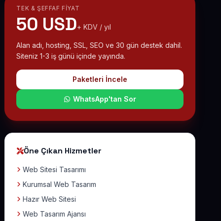
TEK & ŞEFFAF FIYAT
50 USD
+ KDV / yıl
Alan adı, hosting, SSL, SEO ve 30 gün destek dahil.
Siteniz 1-3 iş günü içinde yayında.
Paketleri İncele
WhatsApp'tan Sor
Öne Çıkan Hizmetler
Web Sitesi Tasarımı
Kurumsal Web Tasarım
Hazır Web Sitesi
Web Tasarım Ajansı