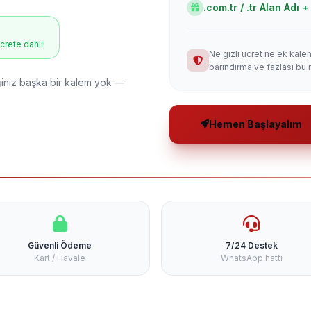
.com.tr / .tr Alan Adı
ücrete dahil!
Ne gizli ücret ne ek kale
barındırma ve fazlası bu 
niz başka bir kalem yok —
Hemen Başlayalım
Güvenli Ödeme
7/24 Destek
Kart / Havale
WhatsApp hattı