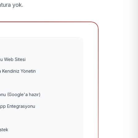
atura yok.
u Web Sitesi
 Kendiniz Yönetin
nu (Google'a hazır)
pp Entegrasyonu
estek