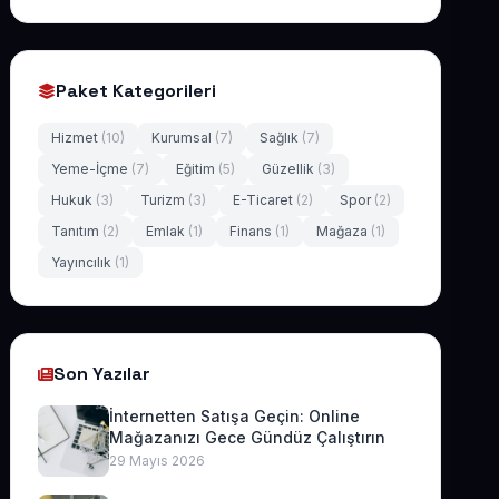
Paket Kategorileri
Hizmet
(10)
Kurumsal
(7)
Sağlık
(7)
Yeme-İçme
(7)
Eğitim
(5)
Güzellik
(3)
Hukuk
(3)
Turizm
(3)
E-Ticaret
(2)
Spor
(2)
Tanıtım
(2)
Emlak
(1)
Finans
(1)
Mağaza
(1)
Yayıncılık
(1)
Son Yazılar
İnternetten Satışa Geçin: Online
Mağazanızı Gece Gündüz Çalıştırın
29 Mayıs 2026