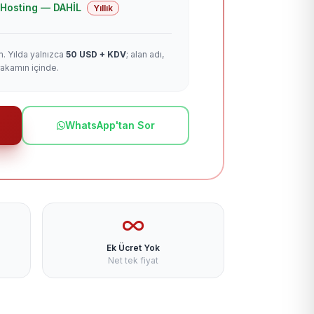
 + Hosting — DAHİL
Yıllık
m. Yılda yalnızca
50 USD + KDV
; alan adı,
rakamın içinde.
WhatsApp'tan Sor
Ek Ücret Yok
Net tek fiyat