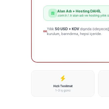
Alan Adı + Hosting DAHİL
.com.tr / .tr alan adı ve hosting yıllık 
Yıllık
50 USD + KDV
dışında ödeyeceği
kurulum, barındırma, hepsi içeride.
Hızlı Teslimat
1-3 iş günü