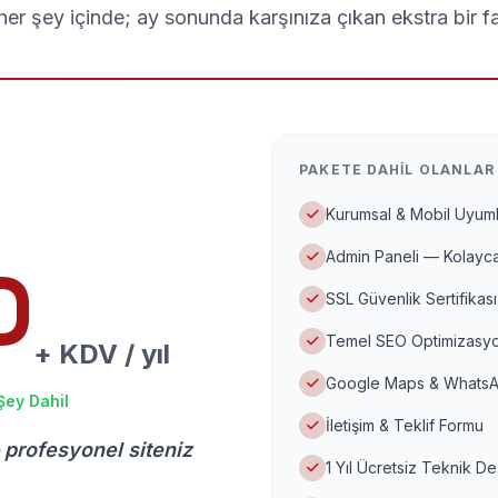
er şey içinde; ay sonunda karşınıza çıkan ekstra bir f
PAKETE DAHIL OLANLAR
Kurumsal & Mobil Uyuml
Admin Paneli — Kolayca
D
SSL Güvenlik Sertifikası
Temel SEO Optimizasyo
+ KDV / yıl
Google Maps & WhatsA
Şey Dahil
İletişim & Teklif Formu
 profesyonel siteniz
1 Yıl Ücretsiz Teknik D