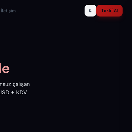
Teklif Al
İletişim
le
nsuz çalışan
 USD + KDV.