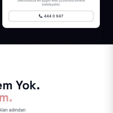
Sektörünüze en uygun web çözümünü birlikte
belirleyelim.
444 0 947
em Yok.
ım.
 Alan adından