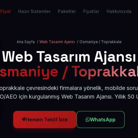
Fiyat
Hazır Sistemler
Paketler
Fiyatlar
Hakkımızda
Ana Sayfa
/
Web Tasarım Ajansı
/
Osmaniye / Toprakkale
Web Tasarım Ajansı
smaniye / Toprakka
prakkale çevresindeki firmalara yönelik, mobilde soru
EO/AEO için kurgulanmış Web Tasarım Ajansı. Yıllık 50
Hemen Teklif İste
WhatsApp