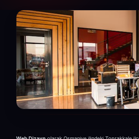
Web Dizayn
olarak Osmaniye ilindeki Toprakkale ilç