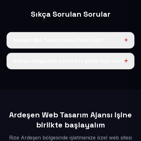
Sıkça Sorulan Sorular
Ardeşen Web Tasarım Ajansı fiyatı nedir?
Tek fiyat uygulanır: yıllık 50 USD + KDV. Bu bedele alan
adı, hosting, SSL ve temel SEO da dahildir.
Ardeşen bölgesinde siteniz kaç günde hazır olur?
İçerikleriniz elimize geçtikten sonra siteniz 1-3 iş günü
içerisinde yayına alınır.
Ardeşen Web Tasarım Ajansı işine
birlikte başlayalım
Rize Ardeşen bölgesinde işletmenize özel web sitesi