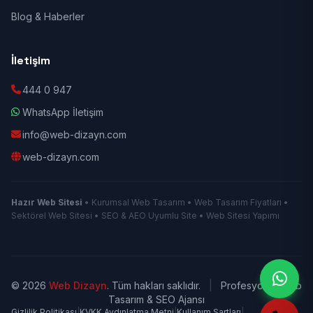
Blog & Haberler
İletişim
444 0 947
WhatsApp İletişim
info@web-dizayn.com
web-dizayn.com
Hazır Web Sitesi
• Kurumsal Web Tasarım • Web Tasarım Fiyatları •
Sektörel Web Sitesi • SEO & AEO Uyumlu Site • Web Sitesi Yapımı
© 2026
Web Dizayn
. Tüm hakları saklıdır.
|
Profesyonel Web
Tasarım & SEO Ajansı
Gizlilik Politikası
|
KVKK Aydınlatma Metni
|
Kullanım Şartları
|