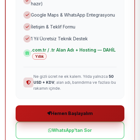
hazır)
Google Maps & WhatsApp Entegrasyonu
İletişim & Teklif Formu
1 Yıl Ücretsiz Teknik Destek
.com.tr / .tr Alan Adı + Hosting — DAHİL
Yıllık
Ne gizli ücret ne ek kalem. Yılda yalnızca
50
USD + KDV
; alan adı, barındırma ve fazlası bu
rakamın içinde.
Hemen Başlayalım
WhatsApp'tan Sor