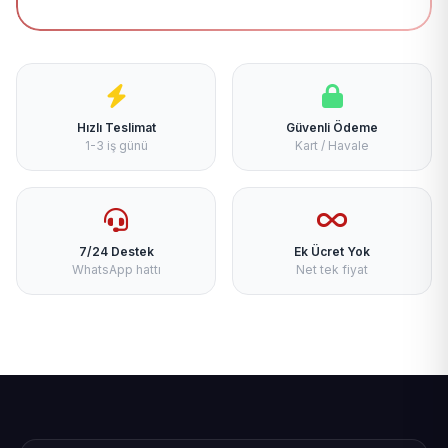
Hızlı Teslimat
Güvenli Ödeme
1-3 iş günü
Kart / Havale
7/24 Destek
Ek Ücret Yok
WhatsApp hattı
Net tek fiyat