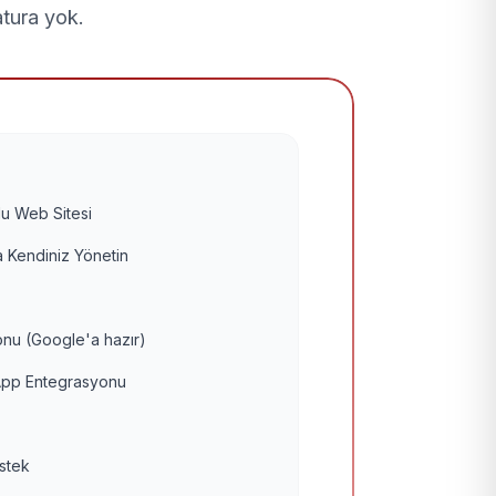
atura yok.
u Web Sitesi
 Kendiniz Yönetin
nu (Google'a hazır)
pp Entegrasyonu
estek