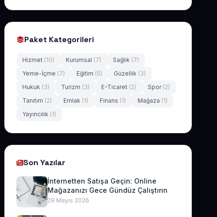
Paket Kategorileri
Hizmet
(10)
Kurumsal
(7)
Sağlık
(7)
Yeme-İçme
(7)
Eğitim
(5)
Güzellik
(3)
Hukuk
(3)
Turizm
(3)
E-Ticaret
(2)
Spor
(2)
Tanıtım
(2)
Emlak
(1)
Finans
(1)
Mağaza
(1)
Yayıncılık
(1)
Son Yazılar
İnternetten Satışa Geçin: Online
Mağazanızı Gece Gündüz Çalıştırın
29 Mayıs 2026