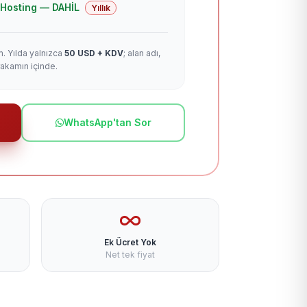
 + Hosting — DAHİL
Yıllık
m. Yılda yalnızca
50 USD + KDV
; alan adı,
rakamın içinde.
WhatsApp'tan Sor
Ek Ücret Yok
Net tek fiyat