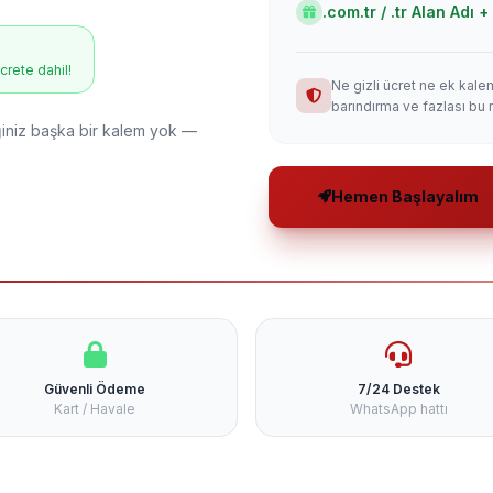
.com.tr / .tr Alan Adı
ücrete dahil!
Ne gizli ücret ne ek kale
barındırma ve fazlası bu 
niz başka bir kalem yok —
Hemen Başlayalım
Güvenli Ödeme
7/24 Destek
Kart / Havale
WhatsApp hattı