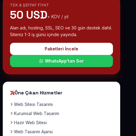
TEK & ŞEFFAF FIYAT
50 USD
+ KDV / yıl
Alan adı, hosting, SSL, SEO ve 30 gün destek dahil.
Siteniz 1-3 iş günü içinde yayında.
Paketleri İncele
WhatsApp'tan Sor
Öne Çıkan Hizmetler
Web Sitesi Tasarımı
Kurumsal Web Tasarım
Hazır Web Sitesi
Web Tasarım Ajansı