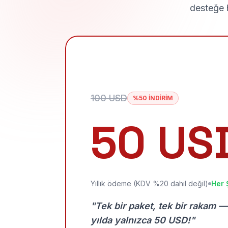
desteğe h
100 USD
%50 İNDİRİM
50 US
Yıllık ödeme (KDV %20 dahil değil)
Her 
"Tek bir paket, tek bir rakam —
yılda yalnızca 50 USD!"