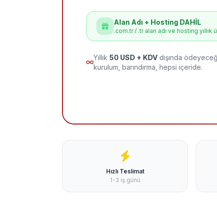
Alan Adı + Hosting DAHİL
.com.tr / .tr alan adı ve hosting yıllık 
Yıllık
50 USD + KDV
dışında ödeyeceği
kurulum, barındırma, hepsi içeride.
Hızlı Teslimat
1-3 iş günü