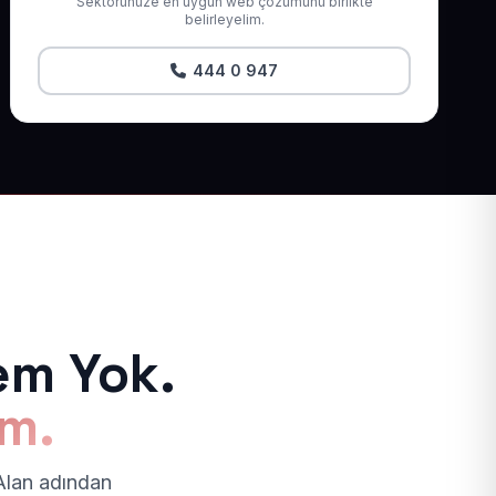
Sektörünüze en uygun web çözümünü birlikte
belirleyelim.
444 0 947
em Yok.
ım.
 Alan adından