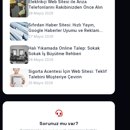
Elektrikçi Web Sitesi ile Arıza
Telefonlarını Rakibinizden Önce Alın
28 Mayıs 2026
Sıfırdan Haber Sitesi: Hızlı Yayın,
Google Haberler Uyumu ve Reklam
Geliri
27 Mayıs 2026
Halı Yıkamada Online Talep: Sokak
Sokak İş Büyütme Rehberi
26 Mayıs 2026
Sigorta Acentesi İçin Web Sitesi: Teklif
Talebini Müşteriye Çevirin
25 Mayıs 2026
Sorunuz mu var?