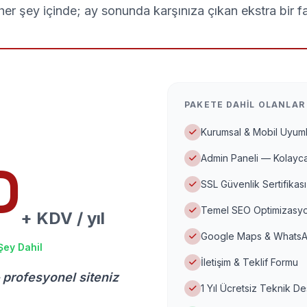
er şey içinde; ay sonunda karşınıza çıkan ekstra bir f
PAKETE DAHIL OLANLAR
Kurumsal & Mobil Uyuml
Admin Paneli — Kolayca
D
SSL Güvenlik Sertifikası
Temel SEO Optimizasyo
+ KDV / yıl
Google Maps & WhatsA
Şey Dahil
İletişim & Teklif Formu
 profesyonel siteniz
1 Yıl Ücretsiz Teknik D