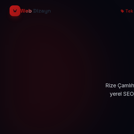
Web
Dizayn
Tek 
Rize Çamlıh
yerel SEO