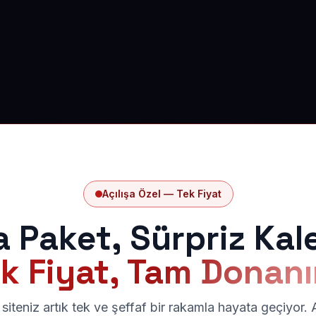
Açılışa Özel — Tek Fiyat
a Paket, Sürpriz Kal
k Fiyat, Tam Donan
siteniz artık tek ve şeffaf bir rakamla hayata geçiyor.