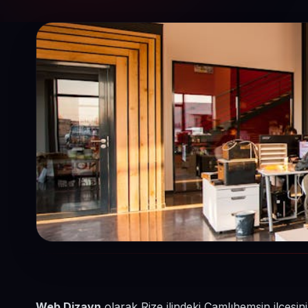
Web Dizayn
olarak Rize ilindeki Çamlıhemşin ilçesi