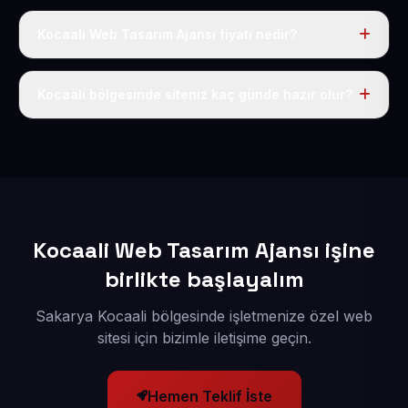
Kocaali Web Tasarım Ajansı fiyatı nedir?
Tek fiyat uygulanır: yıllık 50 USD + KDV. Bu bedele alan
adı, hosting, SSL ve temel SEO da dahildir.
Kocaali bölgesinde siteniz kaç günde hazır olur?
İçerikleriniz elimize geçtikten sonra siteniz 1-3 iş günü
içerisinde yayına alınır.
Kocaali Web Tasarım Ajansı işine
birlikte başlayalım
Sakarya Kocaali bölgesinde işletmenize özel web
sitesi için bizimle iletişime geçin.
Hemen Teklif İste