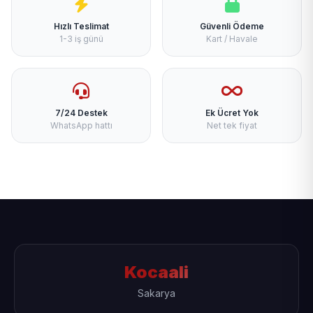
Hızlı Teslimat
Güvenli Ödeme
1-3 iş günü
Kart / Havale
7/24 Destek
Ek Ücret Yok
WhatsApp hattı
Net tek fiyat
Kocaali
Sakarya