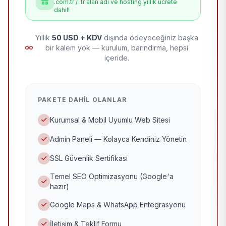
.com.tr / .tr alan adı ve hosting yıllık ücrete
dahil!
Yıllık
50 USD + KDV
dışında ödeyeceğiniz başka
bir kalem yok — kurulum, barındırma, hepsi
içeride.
PAKETE DAHIL OLANLAR
Kurumsal & Mobil Uyumlu Web Sitesi
Admin Paneli — Kolayca Kendiniz Yönetin
SSL Güvenlik Sertifikası
Temel SEO Optimizasyonu (Google'a
hazır)
Google Maps & WhatsApp Entegrasyonu
İletişim & Teklif Formu