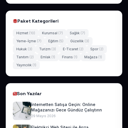
Paket Kategorileri
Hizmet
(10)
Kurumsal
(7)
Sağlık
(7)
Yeme-İçme
(7)
Eğitim
(5)
Güzellik
(3)
Hukuk
(3)
Turizm
(3)
E-Ticaret
(2)
Spor
(2)
Tanıtım
(2)
Emlak
(1)
Finans
(1)
Mağaza
(1)
Yayıncılık
(1)
Son Yazılar
İnternetten Satışa Geçin: Online
Mağazanızı Gece Gündüz Çalıştırın
29 Mayıs 2026
Elektrikçi Web Sitesi ile Arıza