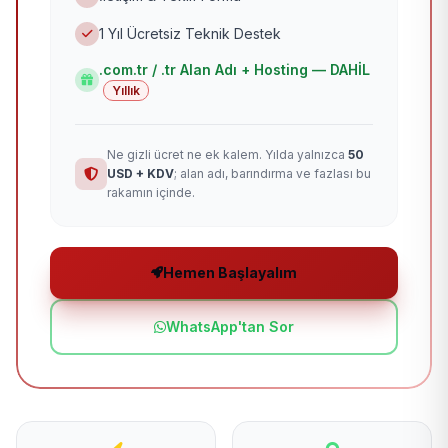
1 Yıl Ücretsiz Teknik Destek
.com.tr / .tr Alan Adı + Hosting — DAHİL
Yıllık
Ne gizli ücret ne ek kalem. Yılda yalnızca
50
USD + KDV
; alan adı, barındırma ve fazlası bu
rakamın içinde.
Hemen Başlayalım
WhatsApp'tan Sor