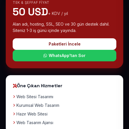
TEK & ŞEFFAF FIYAT
50 USD
+ KDV / yıl
Alan adı, hosting, SSL, SEO ve 30 gün destek dahil.
Siteniz 1-3 iş günü içinde yayında.
Paketleri İncele
WhatsApp'tan Sor
Öne Çıkan Hizmetler
Web Sitesi Tasarımı
Kurumsal Web Tasarım
Hazır Web Sitesi
Web Tasarım Ajansı