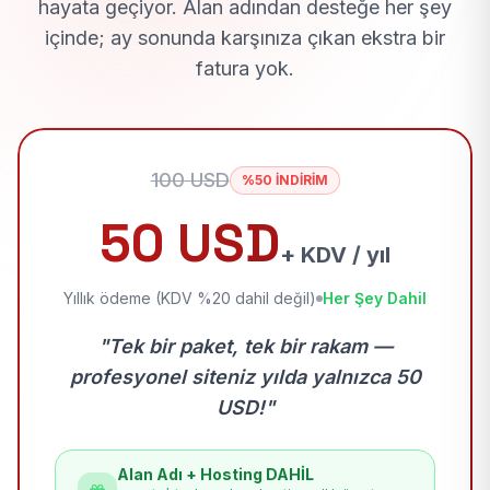
hayata geçiyor. Alan adından desteğe her şey
içinde; ay sonunda karşınıza çıkan ekstra bir
fatura yok.
100 USD
%50 İNDİRİM
50 USD
+ KDV / yıl
Yıllık ödeme (KDV %20 dahil değil)
Her Şey Dahil
"Tek bir paket, tek bir rakam —
profesyonel siteniz yılda yalnızca 50
USD!"
Alan Adı + Hosting DAHİL