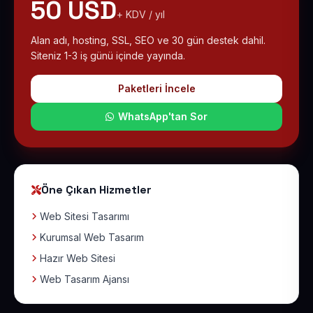
50 USD
+ KDV / yıl
Alan adı, hosting, SSL, SEO ve 30 gün destek dahil.
Siteniz 1-3 iş günü içinde yayında.
Paketleri İncele
WhatsApp'tan Sor
Öne Çıkan Hizmetler
Web Sitesi Tasarımı
Kurumsal Web Tasarım
Hazır Web Sitesi
Web Tasarım Ajansı