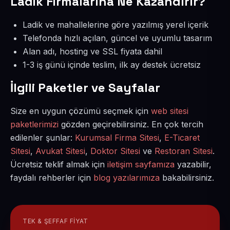
Ladik Firmalarına Ne Kazandırır?
Ladik ve mahallelerine göre yazılmış yerel içerik
Telefonda hızlı açılan, güncel ve uyumlu tasarım
Alan adı, hosting ve SSL fiyata dahil
1-3 iş günü içinde teslim, ilk ay destek ücretsiz
İlgili Paketler ve Sayfalar
Size en uygun çözümü seçmek için
web sitesi
paketlerimizi
gözden geçirebilirsiniz. En çok tercih
edilenler şunlar:
Kurumsal Firma Sitesi
,
E-Ticaret
Sitesi
,
Avukat Sitesi
,
Doktor Sitesi
ve
Restoran Sitesi
.
Ücretsiz teklif almak için
iletişim sayfamıza
yazabilir,
faydalı rehberler için
blog yazılarımıza
bakabilirsiniz.
TEK & ŞEFFAF FIYAT