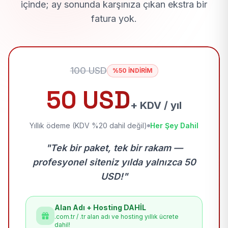
içinde; ay sonunda karşınıza çıkan ekstra bir
fatura yok.
100 USD
%50 İNDİRİM
50 USD
+ KDV / yıl
Yıllık ödeme (KDV %20 dahil değil)
Her Şey Dahil
"Tek bir paket, tek bir rakam —
profesyonel siteniz yılda yalnızca 50
USD!"
Alan Adı + Hosting DAHİL
.com.tr / .tr alan adı ve hosting yıllık ücrete
dahil!