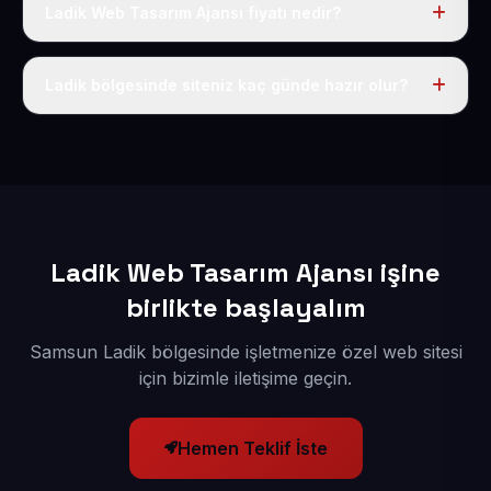
Ladik Web Tasarım Ajansı fiyatı nedir?
Tek fiyat uygulanır: yıllık 50 USD + KDV. Bu bedele alan
adı, hosting, SSL ve temel SEO da dahildir.
Ladik bölgesinde siteniz kaç günde hazır olur?
İçerikleriniz elimize geçtikten sonra siteniz 1-3 iş günü
içerisinde yayına alınır.
Ladik Web Tasarım Ajansı işine
birlikte başlayalım
Samsun Ladik bölgesinde işletmenize özel web sitesi
için bizimle iletişime geçin.
Hemen Teklif İste