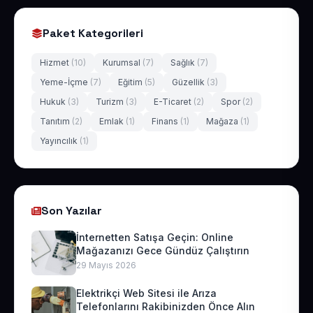
Paket Kategorileri
Hizmet
(10)
Kurumsal
(7)
Sağlık
(7)
Yeme-İçme
(7)
Eğitim
(5)
Güzellik
(3)
Hukuk
(3)
Turizm
(3)
E-Ticaret
(2)
Spor
(2)
Tanıtım
(2)
Emlak
(1)
Finans
(1)
Mağaza
(1)
Yayıncılık
(1)
Son Yazılar
İnternetten Satışa Geçin: Online
Mağazanızı Gece Gündüz Çalıştırın
29 Mayıs 2026
Elektrikçi Web Sitesi ile Arıza
Telefonlarını Rakibinizden Önce Alın