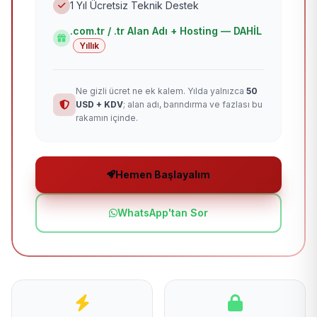
1 Yıl Ücretsiz Teknik Destek
.com.tr / .tr Alan Adı + Hosting — DAHİL
Yıllık
Ne gizli ücret ne ek kalem. Yılda yalnızca
50
USD + KDV
; alan adı, barındırma ve fazlası bu
rakamın içinde.
Hemen Başlayalım
WhatsApp'tan Sor