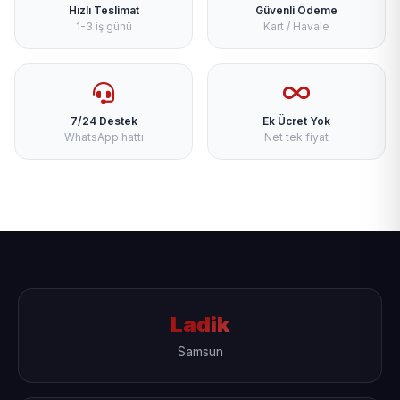
Hızlı Teslimat
Güvenli Ödeme
1-3 iş günü
Kart / Havale
7/24 Destek
Ek Ücret Yok
WhatsApp hattı
Net tek fiyat
Ladik
Samsun