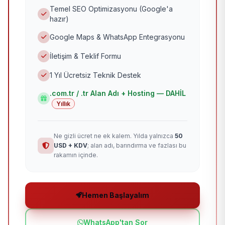
Temel SEO Optimizasyonu (Google'a
hazır)
Google Maps & WhatsApp Entegrasyonu
İletişim & Teklif Formu
1 Yıl Ücretsiz Teknik Destek
.com.tr / .tr Alan Adı + Hosting — DAHİL
Yıllık
Ne gizli ücret ne ek kalem. Yılda yalnızca
50
USD + KDV
; alan adı, barındırma ve fazlası bu
rakamın içinde.
Hemen Başlayalım
WhatsApp'tan Sor