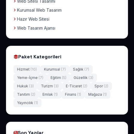
Web Sitesi Tasarımı
Kurumsal Web Tasarım
Hazır Web Sitesi
Web Tasarım Ajansı
Paket Kategorileri
Hizmet
(10)
Kurumsal
(7)
Sağlık
(7)
Yeme-İçme
(7)
Eğitim
(5)
Güzellik
(3)
Hukuk
(3)
Turizm
(3)
E-Ticaret
(2)
Spor
(2)
Tanıtım
(2)
Emlak
(1)
Finans
(1)
Mağaza
(1)
Yayıncılık
(1)
Son Yazılar