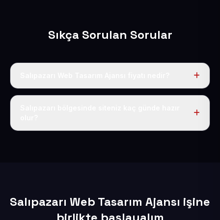
Sıkça Sorulan Sorular
Salıpazarı Web Tasarım Ajansı fiyatı nedir?
Tek fiyat uygulanır: yıllık 50 USD + KDV. Bu bedele alan
adı, hosting, SSL ve temel SEO da dahildir.
Salıpazarı bölgesinde siteniz kaç günde hazır
olur?
İçerikleriniz elimize geçtikten sonra siteniz 1-3 iş günü
içerisinde yayına alınır.
Salıpazarı Web Tasarım Ajansı işine
birlikte başlayalım