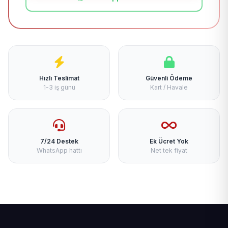
Hızlı Teslimat
Güvenli Ödeme
1-3 iş günü
Kart / Havale
7/24 Destek
Ek Ücret Yok
WhatsApp hattı
Net tek fiyat