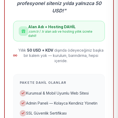
profesyonel siteniz yılda yalnızca 50
USD!"
Alan Adı + Hosting DAHİL
.com.tr / .tr alan adı ve hosting yıllık ücrete
dahil!
Yıllık
50 USD + KDV
dışında ödeyeceğiniz başka
bir kalem yok — kurulum, barındırma, hepsi
içeride.
PAKETE DAHIL OLANLAR
Kurumsal & Mobil Uyumlu Web Sitesi
Admin Paneli — Kolayca Kendiniz Yönetin
SSL Güvenlik Sertifikası