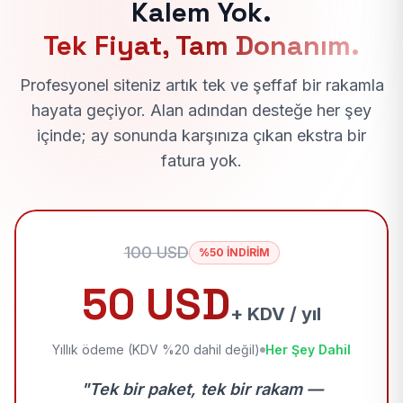
Kalem Yok.
Tek Fiyat, Tam Donanım.
Profesyonel siteniz artık tek ve şeffaf bir rakamla
hayata geçiyor. Alan adından desteğe her şey
içinde; ay sonunda karşınıza çıkan ekstra bir
fatura yok.
100 USD
%50 İNDİRİM
50 USD
+ KDV / yıl
Yıllık ödeme (KDV %20 dahil değil)
Her Şey Dahil
"Tek bir paket, tek bir rakam —