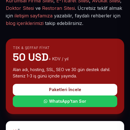
Kurumsal Firma Sitesi
,
E-Ticaret Sitesi
,
Avukat Sitesi
,
Doktor Sitesi
ve
Restoran Sitesi
. Ücretsiz teklif almak
için
iletişim sayfamıza
yazabilir, faydalı rehberler için
blog içeriklerimizi
takip edebilirsiniz.
TEK & ŞEFFAF FIYAT
50 USD
+ KDV / yıl
Alan adı, hosting, SSL, SEO ve 30 gün destek dahil.
Siteniz 1-3 iş günü içinde yayında.
Paketleri İncele
WhatsApp'tan Sor