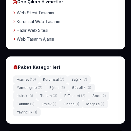
Öne Çıkan Hizmetler
Web Sitesi Tasarımı
Kurumsal Web Tasarım
Hazır Web Sitesi
Web Tasarım Ajansı
Paket Kategorileri
Hizmet
(10)
Kurumsal
(7)
Sağlık
(7)
Yeme-İçme
(7)
Eğitim
(5)
Güzellik
(3)
Hukuk
(3)
Turizm
(3)
E-Ticaret
(2)
Spor
(2)
Tanıtım
(2)
Emlak
(1)
Finans
(1)
Mağaza
(1)
Yayıncılık
(1)