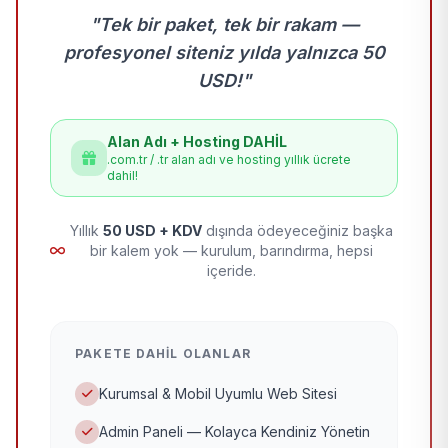
"Tek bir paket, tek bir rakam —
profesyonel siteniz yılda yalnızca 50
USD!"
Alan Adı + Hosting DAHİL
.com.tr / .tr alan adı ve hosting yıllık ücrete
dahil!
Yıllık
50 USD + KDV
dışında ödeyeceğiniz başka
bir kalem yok — kurulum, barındırma, hepsi
içeride.
PAKETE DAHIL OLANLAR
Kurumsal & Mobil Uyumlu Web Sitesi
Admin Paneli — Kolayca Kendiniz Yönetin