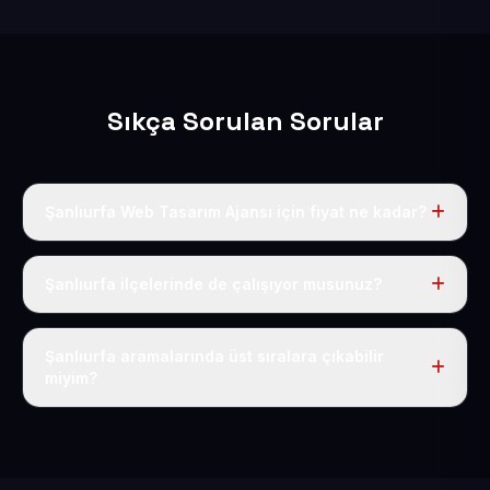
Sıkça Sorulan Sorular
Şanlıurfa Web Tasarım Ajansı için fiyat ne kadar?
Şanlıurfa dahil Türkiye’nin her yerinde geçerli yıllık tek
fiyatımız 50 USD + KDV’dir. Alan adı, hosting, SSL ve
Şanlıurfa ilçelerinde de çalışıyor musunuz?
temel SEO bu fiyatın içindedir.
Elbette; Şanlıurfa iline bağlı bütün ilçelere uzaktan ve
eksiksiz şekilde hizmet sunuyoruz.
Şanlıurfa aramalarında üst sıralara çıkabilir
miyim?
Sitenizi Şanlıurfa odaklı yerel SEO ve AEO içerikleriyle
kuruyoruz; böylece bölgesel aramalarda daha kolay
bulunur hale gelirsiniz.