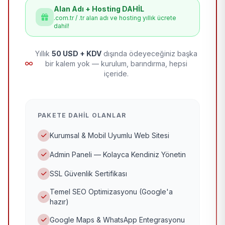
Alan Adı + Hosting DAHİL
.com.tr / .tr alan adı ve hosting yıllık ücrete
dahil!
Yıllık
50 USD + KDV
dışında ödeyeceğiniz başka
bir kalem yok — kurulum, barındırma, hepsi
içeride.
PAKETE DAHIL OLANLAR
Kurumsal & Mobil Uyumlu Web Sitesi
Admin Paneli — Kolayca Kendiniz Yönetin
SSL Güvenlik Sertifikası
Temel SEO Optimizasyonu (Google'a
hazır)
Google Maps & WhatsApp Entegrasyonu