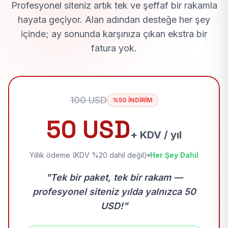
Profesyonel siteniz artık tek ve şeffaf bir rakamla
hayata geçiyor. Alan adından desteğe her şey
içinde; ay sonunda karşınıza çıkan ekstra bir
fatura yok.
100 USD
%50 İNDİRİM
50 USD
+ KDV / yıl
Yıllık ödeme (KDV %20 dahil değil)
Her Şey Dahil
"Tek bir paket, tek bir rakam —
profesyonel siteniz yılda yalnızca 50
USD!"