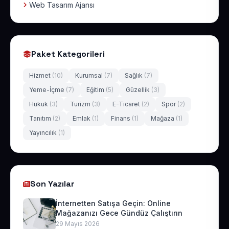
Web Tasarım Ajansı
Paket Kategorileri
Hizmet
(10)
Kurumsal
(7)
Sağlık
(7)
Yeme-İçme
(7)
Eğitim
(5)
Güzellik
(3)
Hukuk
(3)
Turizm
(3)
E-Ticaret
(2)
Spor
(2)
Tanıtım
(2)
Emlak
(1)
Finans
(1)
Mağaza
(1)
Yayıncılık
(1)
Son Yazılar
İnternetten Satışa Geçin: Online
Mağazanızı Gece Gündüz Çalıştırın
29 Mayıs 2026