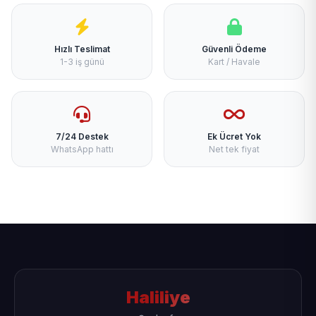
Hızlı Teslimat
Güvenli Ödeme
1-3 iş günü
Kart / Havale
7/24 Destek
Ek Ücret Yok
WhatsApp hattı
Net tek fiyat
Haliliye