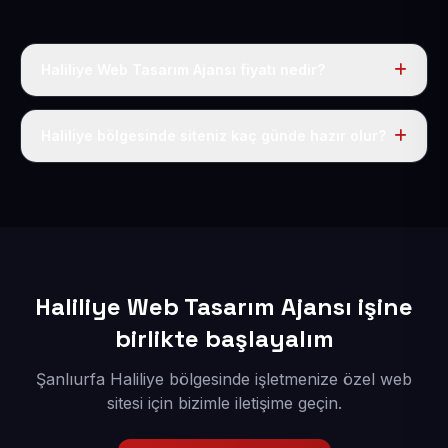
Haliliye Web Tasarım Ajansı fiyatı nedir?
Tek fiyat uygulanır: yıllık 50 USD + KDV. Bu bedele alan
adı, hosting, SSL ve temel SEO da dahildir.
Haliliye bölgesinde siteniz kaç günde hazır olur?
İçerikleriniz elimize geçtikten sonra siteniz 1-3 iş günü
içerisinde yayına alınır.
Haliliye Web Tasarım Ajansı işine
birlikte başlayalım
Şanlıurfa Haliliye bölgesinde işletmenize özel web
sitesi için bizimle iletişime geçin.